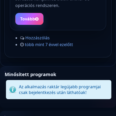
operációs rendszeren.
Tovább
Hozzászólás
több mint 7 évvel ezelőtt
Minősített programok
Az alkalmazás raktár legújabb programjai
csak bejelentkezés után láthatóak!