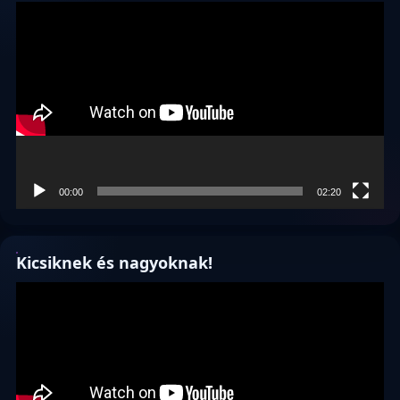
Videólejátszó
00:00
02:20
Kicsiknek és nagyoknak!
Videólejátszó