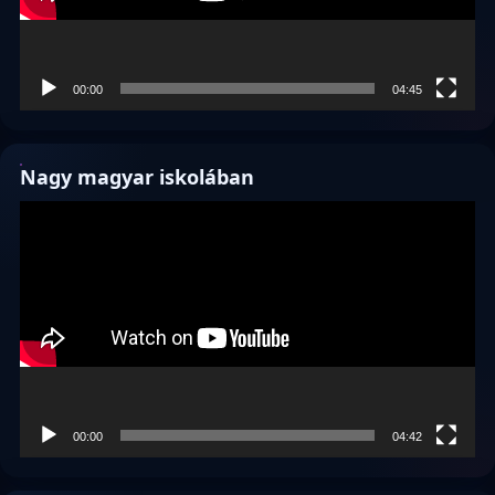
00:00
04:45
Nagy magyar iskolában
Videólejátszó
00:00
04:42