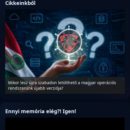
Cikkeinkből
Mikor lesz újra szabadon letölthető a magyar operációs
A
rendszerünk újabb verziója?
m
Ennyi memória elég?! Igen!
Videólejátszó