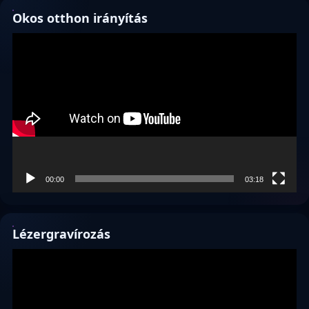
Okos otthon irányítás
Videólejátszó
00:00
03:18
Lézergravírozás
Videólejátszó