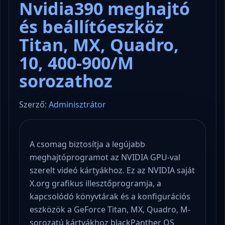
Nvidia390 meghajtó
és beállítóeszköz
Titan, MX, Quadro,
10, 400-900/M
sorozathoz
Szerző:
Adminisztrátor
A csomag biztosítja a legújabb
meghajtóprogramot az NVIDIA GPU-val
szerelt videó kártyákhoz. Ez az NVIDIA saját
X.org grafikus illesztőprogramja, a
kapcsolódó könyvtárak és a konfigurációs
eszközök a GeForce Titan, MX, Quadro, M-
sorozatú kártyákhoz blackPanther OS