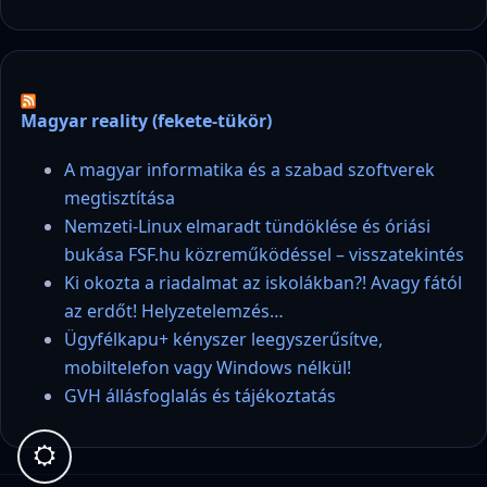
Magyar reality (fekete-tükör)
A magyar informatika és a szabad szoftverek
megtisztítása
Nemzeti-Linux elmaradt tündöklése és óriási
bukása FSF.hu közreműködéssel – visszatekintés
Ki okozta a riadalmat az iskolákban?! Avagy fától
az erdőt! Helyzetelemzés…
Ügyfélkapu+ kényszer leegyszerűsítve,
mobiltelefon vagy Windows nélkül!
GVH állásfoglalás és tájékoztatás