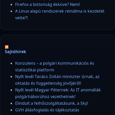
Firefox a biztonság ékköve? Nem!
A Linux alapú rendszerek rémálma is kezdetét
vette?!
Sajtóhírek
Konzulens – a polgári kommunikációs és
statisztikai platform
Nyílt levél Tanács Zoltán miniszter úrnak, az
oktatás és függetlenség jövőjéről!
Nyílt levél Magyar Péternek: Az IT anomáliák
polgárháborúhoz vezethetnek!
Elindult a felhőszolgáltatásunk, a Sky!
GVH állásfoglalás és tájékoztatás