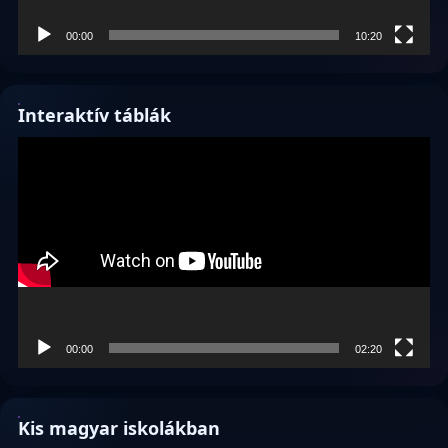
00:00
10:20
Interaktív táblák
Videólejátszó
00:00
02:20
Kis magyar iskolákban