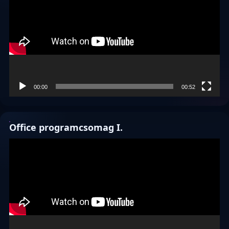
00:00
00:52
Office programcsomag I.
Videólejátszó