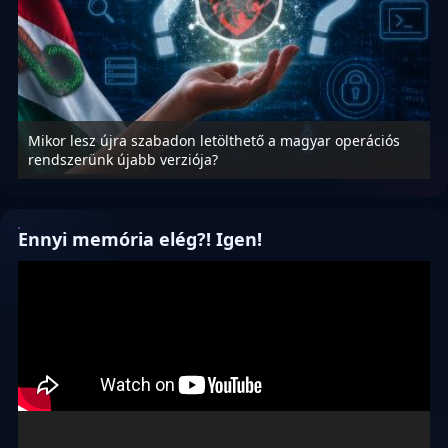
Mikor lesz újra szabadon letölthető a magyar operációs
A
rendszerünk újabb verziója?
m
Ennyi memória elég?! Igen!
Videólejátszó