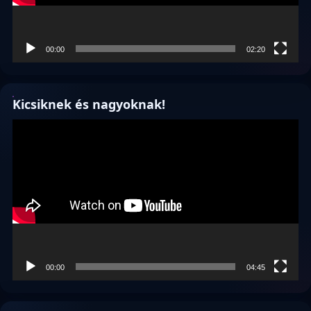
00:00
02:20
Kicsiknek és nagyoknak!
Videólejátszó
00:00
04:45