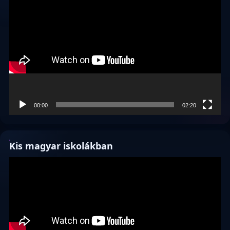
Videólejátszó
00:00
02:20
Kis magyar iskolákban
Videólejátszó