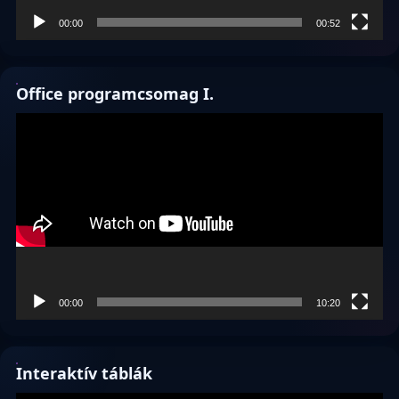
00:00
00:52
Office programcsomag I.
Videólejátszó
00:00
10:20
Interaktív táblák