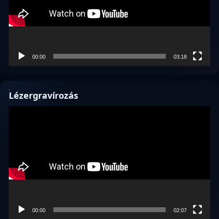
00:00
03:18
Lézergravírozás
Videólejátszó
00:00
02:07