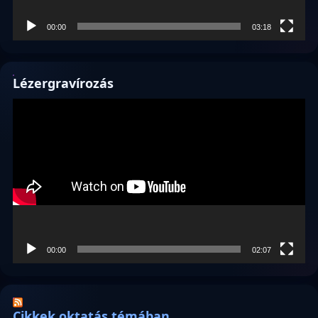
00:00
03:18
Lézergravírozás
Videólejátszó
00:00
02:07
Cikkek oktatás témában