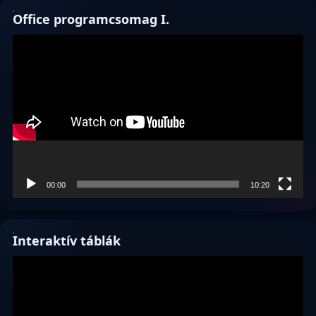
Office programcsomag I.
Videólejátszó
00:00
10:20
Interaktív táblák
Videólejátszó