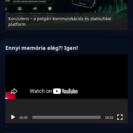
Konzulens – a polgári kommunikációs és statisztikai
N
platform
f
Ennyi memória elég?! Igen!
Videólejátszó
00:00
00:52