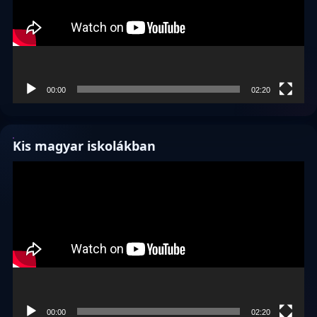
00:00
02:20
Kis magyar iskolákban
Videólejátszó
00:00
02:20