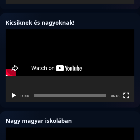
Kicsiknek és nagyoknak!
Videólejátszó
00:00
04:45
Nagy magyar iskolában
Videólejátszó