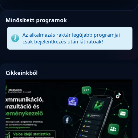
Minősített programok
Az alkalmazás raktár legújabb programjai
csak bejelentkezés után láthatóak!
Cikkeinkből