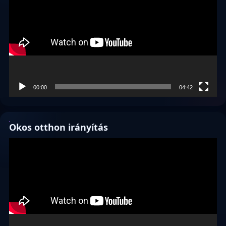
00:00
04:42
Okos otthon irányítás
Videólejátszó