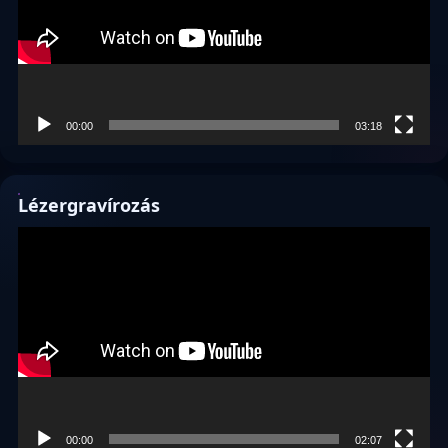
00:00
03:18
Lézergravírozás
Videólejátszó
00:00
02:07