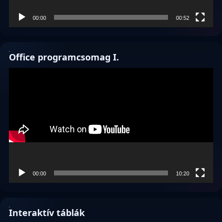
00:00
00:52
Office programcsomag I.
Videólejátszó
00:00
10:20
Interaktív táblák