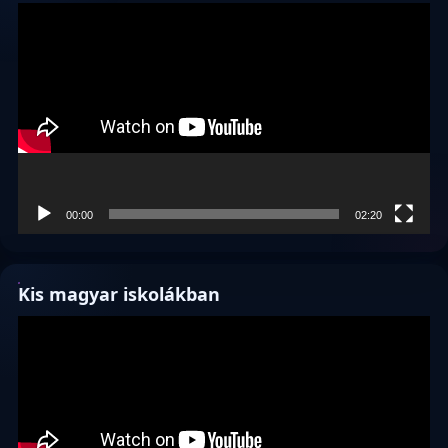
Videólejátszó
00:00
02:20
Kis magyar iskolákban
Videólejátszó