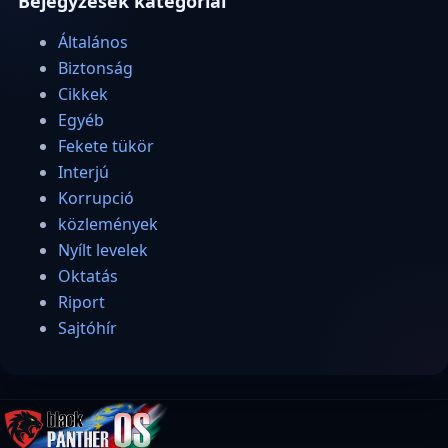
Bejegyzések kategóriái
Általános
Biztonság
Cikkek
Egyéb
Fekete tükör
Interjú
Korrupció
közlemények
Nyílt levelek
Oktatás
Riport
Sajtóhír