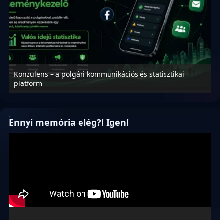
Konzulens – a polgári kommunikációs és statisztikai
N
platform
f
Ennyi memória elég?! Igen!
Videólejátszó