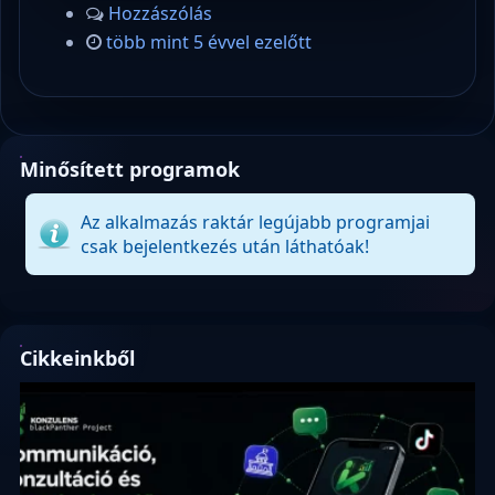
Hozzászólás
több mint 5 évvel ezelőtt
Minősített programok
Az alkalmazás raktár legújabb programjai
csak bejelentkezés után láthatóak!
Cikkeinkből