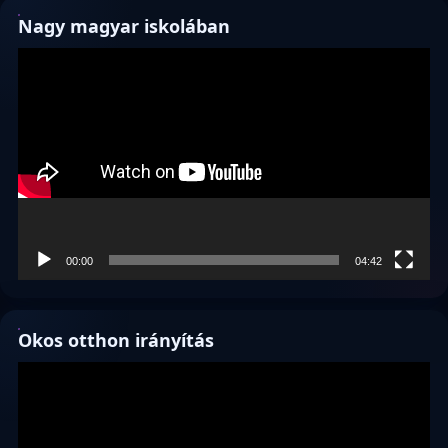
Nagy magyar iskolában
Videólejátszó
00:00
04:42
Okos otthon irányítás
Videólejátszó