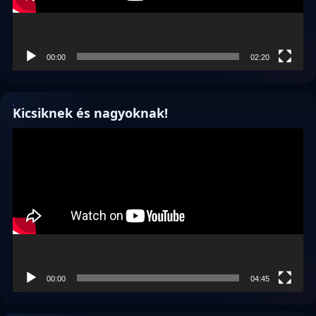
00:00
02:20
Kicsiknek és nagyoknak!
Videólejátszó
00:00
04:45