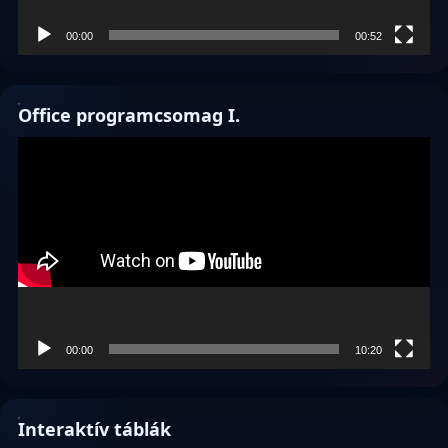
00:00
00:52
Office programcsomag I.
Videólejátszó
00:00
10:20
Interaktív táblák