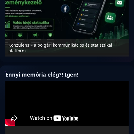
Konzulens – a polgári kommunikációs és statisztikai
N
platform
f
Ennyi memória elég?! Igen!
Videólejátszó