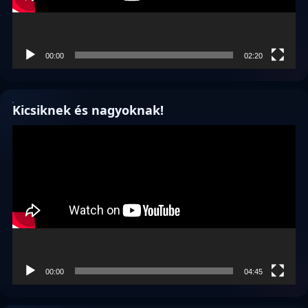
00:00
02:20
Kicsiknek és nagyoknak!
Videólejátszó
00:00
04:45