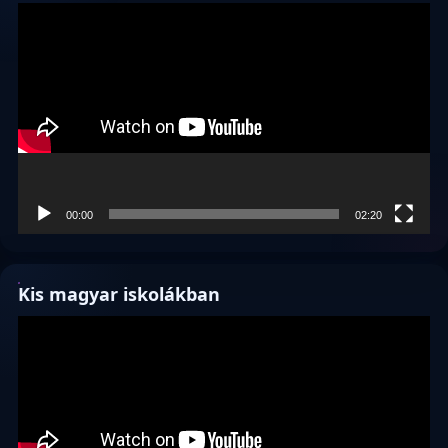
Videólejátszó
00:00
02:20
Kis magyar iskolákban
Videólejátszó