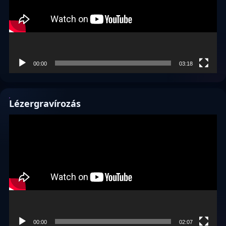
00:00
03:18
Lézergravírozás
Videólejátszó
00:00
02:07