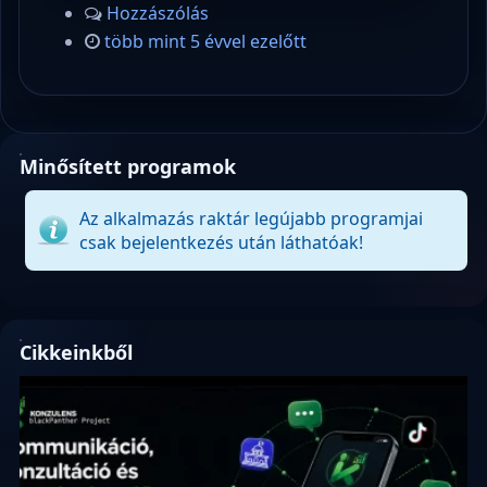
Hozzászólás
több mint 5 évvel ezelőtt
Minősített programok
Az alkalmazás raktár legújabb programjai
csak bejelentkezés után láthatóak!
Cikkeinkből