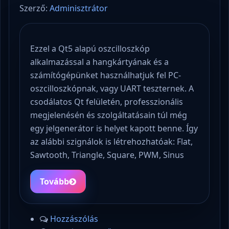
Szerző:
Adminisztrátor
Ezzel a Qt5 alapú oszcilloszkóp
alkalmazással a hangkártyának és a
számítógépünket használhatjuk fel PC-
oszcilloszkópnak, vagy UART teszternek. A
csodálatos Qt felületén, professzionális
megjelenésén és szolgáltatásain túl még
egy jelgenerátor is helyet kapott benne. Így
az alábbi szignálok is létrehozhatóak: Flat,
Sawtooth, Triangle, Square, PWM, Sinus
Tovább
Hozzászólás