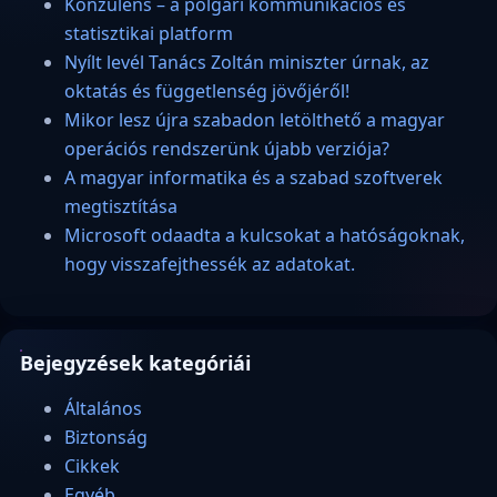
Konzulens – a polgári kommunikációs és
statisztikai platform
Nyílt levél Tanács Zoltán miniszter úrnak, az
oktatás és függetlenség jövőjéről!
Mikor lesz újra szabadon letölthető a magyar
operációs rendszerünk újabb verziója?
A magyar informatika és a szabad szoftverek
megtisztítása
Microsoft odaadta a kulcsokat a hatóságoknak,
hogy visszafejthessék az adatokat.
Bejegyzések kategóriái
Általános
Biztonság
Cikkek
Egyéb