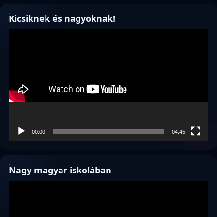
Kicsiknek és nagyoknak!
Videólejátszó
00:00
04:45
Nagy magyar iskolában
Videólejátszó