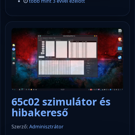
több mint 3 évvel ezelőtt
65c02 szimulátor és
hibakereső
Szerző:
Adminisztrátor