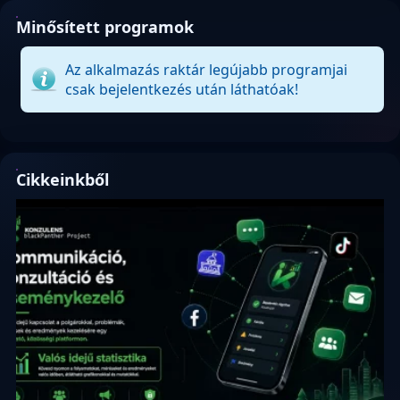
Minősített programok
Az alkalmazás raktár legújabb programjai
csak bejelentkezés után láthatóak!
Cikkeinkből