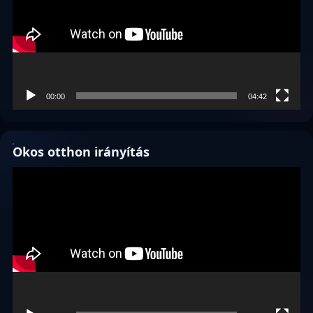
00:00
04:42
Okos otthon irányítás
Videólejátszó