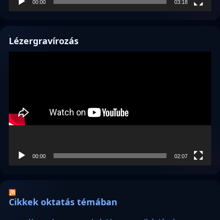
00:00
03:18
Lézergravírozás
Videólejátszó
00:00
02:07
Cikkek oktatás témában