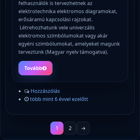
felhasználók is tervezhetnek az
elektrotechnika elektromos diagramokat,
erősáramú kapcsolási rajzokat.
Létrehozhatunk vele univerzális
elektromos szimbólumokat vagy akár
egyéni szimbólumokat, amelyeket magunk
terveztünk (Magyar nyelv támogatva).
Tovább
Hozzászólás
több mint 6 évvel ezelőtt
1
2
→