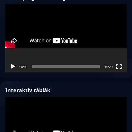
Videólejátszó
00:00
10:20
Interaktív táblák
Videólejátszó