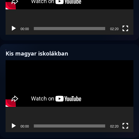
00:00
02:20
Kis magyar iskolákban
Videólejátszó
00:00
02:20