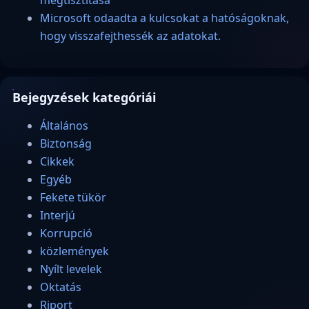
megtisztítása
Microsoft odaadta a kulcsokat a hatóságoknak,
hogy visszafejthessék az adatokat.
Bejegyzések kategóriái
Általános
Biztonság
Cikkek
Egyéb
Fekete tükör
Interjú
Korrupció
közlemények
Nyílt levelek
Oktatás
Riport