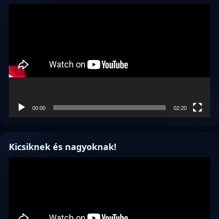
Videólejátszó
00:00
02:20
Kicsiknek és nagyoknak!
Videólejátszó