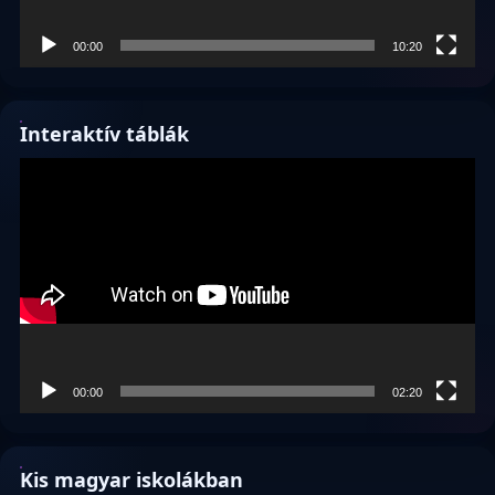
00:00
10:20
Interaktív táblák
Videólejátszó
00:00
02:20
Kis magyar iskolákban