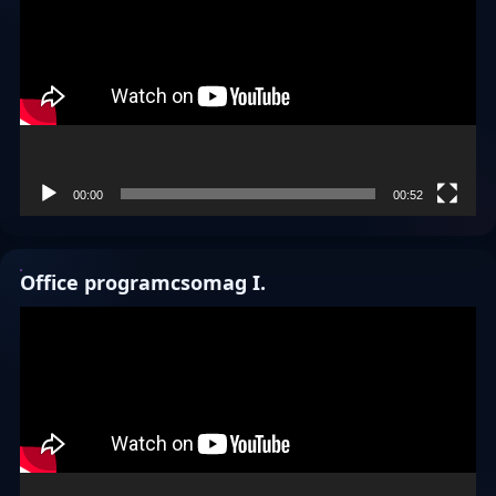
00:00
00:52
Office programcsomag I.
Videólejátszó