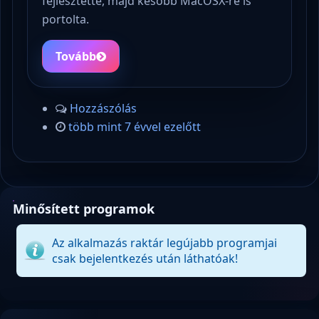
fejlesztette, majd később MacOSX-re is
portolta.
Tovább
Hozzászólás
több mint 7 évvel ezelőtt
Minősített programok
Az alkalmazás raktár legújabb programjai
csak bejelentkezés után láthatóak!