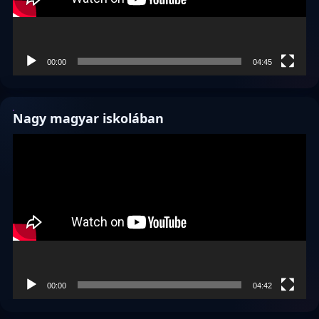
00:00
04:45
Nagy magyar iskolában
Videólejátszó
00:00
04:42