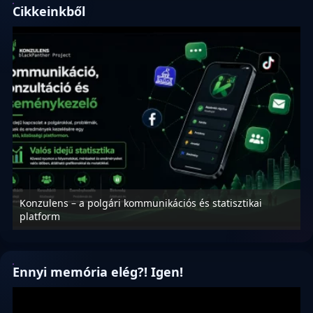
Cikkeinkből
Konzulens – a polgári kommunikációs és statisztikai
N
platform
f
Ennyi memória elég?! Igen!
Videólejátszó