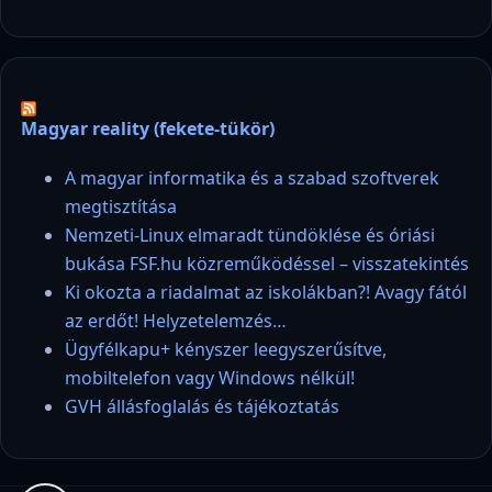
Magyar reality (fekete-tükör)
A magyar informatika és a szabad szoftverek
megtisztítása
Nemzeti-Linux elmaradt tündöklése és óriási
bukása FSF.hu közreműködéssel – visszatekintés
Ki okozta a riadalmat az iskolákban?! Avagy fától
az erdőt! Helyzetelemzés…
Ügyfélkapu+ kényszer leegyszerűsítve,
mobiltelefon vagy Windows nélkül!
GVH állásfoglalás és tájékoztatás