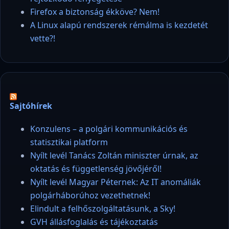
Firefox a biztonság ékköve? Nem!
A Linux alapú rendszerek rémálma is kezdetét
vette?!
Sajtóhírek
Konzulens – a polgári kommunikációs és
statisztikai platform
Nyílt levél Tanács Zoltán miniszter úrnak, az
oktatás és függetlenség jövőjéről!
Nyílt levél Magyar Péternek: Az IT anomáliák
polgárháborúhoz vezethetnek!
Elindult a felhőszolgáltatásunk, a Sky!
GVH állásfoglalás és tájékoztatás