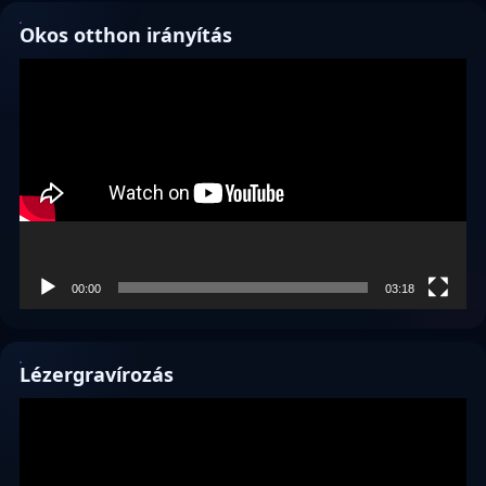
Okos otthon irányítás
Videólejátszó
00:00
03:18
Lézergravírozás
Videólejátszó