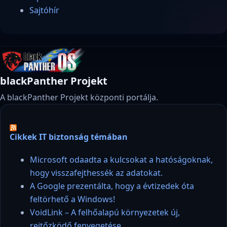
Sajtóhír
blackPanther Projekt
A blackPanther Projekt központi portálja.
Cikkek IT biztonság témában
Microsoft odaadta a kulcsokat a hatóságoknak,
hogy visszafejthessék az adatokat.
A Google prezentálta, hogy a évtizedek óta
feltörhető a Windows!
VoidLink – A felhőalapú környezetek új,
rejtőzködő fenyegetése