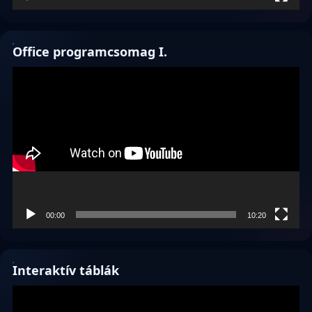
Office programcsomag I.
Videólejátszó
00:00
10:20
Interaktív táblák
Videólejátszó