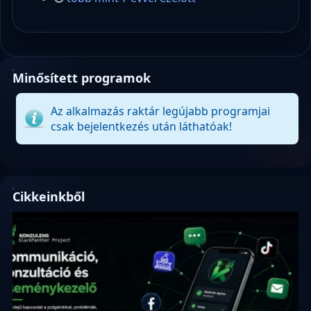
Minősített programok
Az alkalmazás raktár legújabb programjai
csak bejelentkezés után láthatóak!
Cikkeinkből