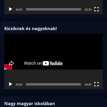
00:00
02:20
Kicsiknek és nagyoknak!
Videólejátszó
00:00
04:45
Nagy magyar iskolában