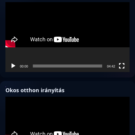
Videólejátszó
00:00
04:42
Okos otthon irányítás
Videólejátszó