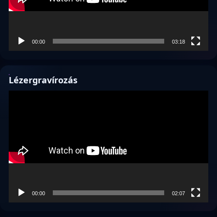
00:00
03:18
Lézergravírozás
Videólejátszó
00:00
02:07