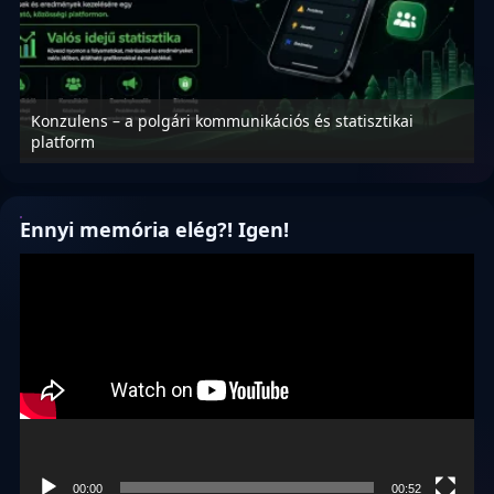
Konzulens – a polgári kommunikációs és statisztikai
N
platform
f
Ennyi memória elég?! Igen!
Videólejátszó
00:00
00:52