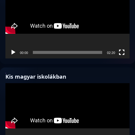
00:00
02:20
Kis magyar iskolákban
Videólejátszó