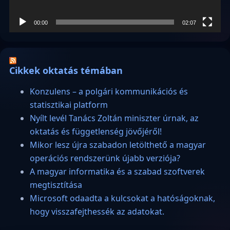
00:00
02:07
Cikkek oktatás témában
Konzulens – a polgári kommunikációs és
statisztikai platform
Nyílt levél Tanács Zoltán miniszter úrnak, az
oktatás és függetlenség jövőjéről!
Mikor lesz újra szabadon letölthető a magyar
operációs rendszerünk újabb verziója?
A magyar informatika és a szabad szoftverek
megtisztítása
Microsoft odaadta a kulcsokat a hatóságoknak,
hogy visszafejthessék az adatokat.