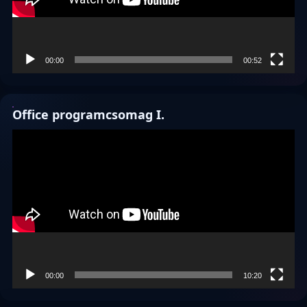
00:00
00:52
Office programcsomag I.
Videólejátszó
00:00
10:20