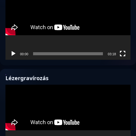
00:00
03:18
Lézergravírozás
Videólejátszó