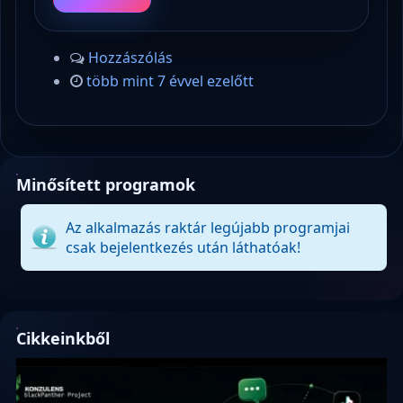
Hozzászólás
több mint 7 évvel ezelőtt
Minősített programok
Az alkalmazás raktár legújabb programjai
csak bejelentkezés után láthatóak!
Cikkeinkből