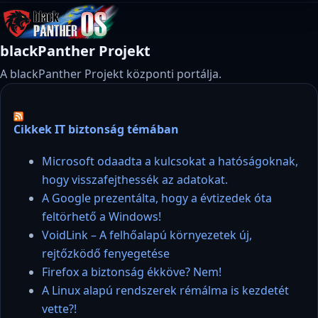
blackPanther Projekt
A blackPanther Projekt központi portálja.
Cikkek IT biztonság témában
Microsoft odaadta a kulcsokat a hatóságoknak,
hogy visszafejthessék az adatokat.
A Google prezentálta, hogy a évtizedek óta
feltörhető a Windows!
VoidLink – A felhőalapú környezetek új,
rejtőzködő fenyegetése
Firefox a biztonság ékköve? Nem!
A Linux alapú rendszerek rémálma is kezdetét
vette?!