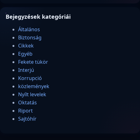
Bejegyzések kategóriái
Általános
Biztonság
Cikkek
Egyéb
Fekete tükör
Interjú
Korrupció
közlemények
Nyílt levelek
Oktatás
Riport
Sajtóhír