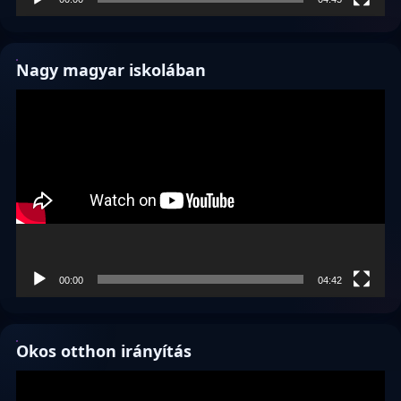
Nagy magyar iskolában
Videólejátszó
00:00
04:42
Okos otthon irányítás
Videólejátszó