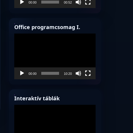
00:00
00:52
Office programcsomag I.
Videólejátszó
00:00
10:20
Interaktív táblák
Videólejátszó