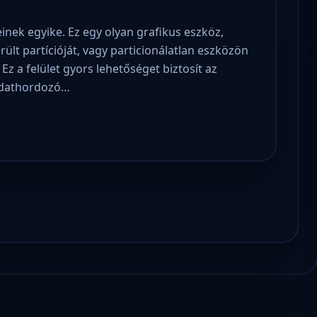
einek egyike. Ez egy olyan grafikus eszköz,
ült partícióját, vagy particionálatlan eszközön
 Ez a felület gyors lehetőséget biztosít az
 adathordozó…