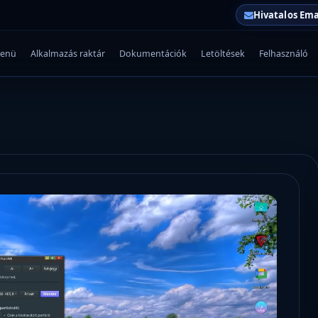
Hivatalos Ema
enü
Alkalmazás raktár
Dokumentációk
Letöltések
Felhasználó