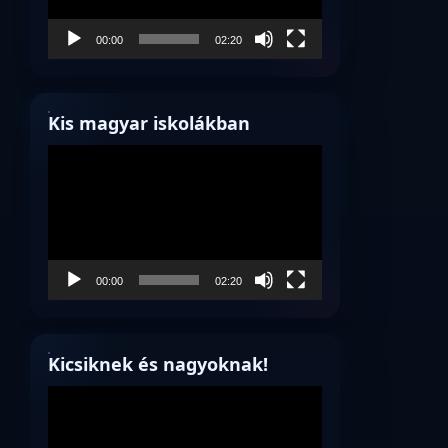
00:00
02:20
Kis magyar iskolákban
Videólejátszó
00:00
02:20
Kicsiknek és nagyoknak!
Videólejátszó