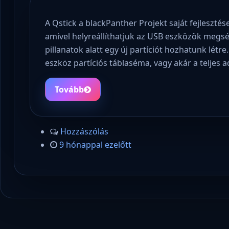
A Qstick a blackPanther Projekt saját fejlesztés
amivel helyreállíthatjuk az USB eszközök megsér
pillanatok alatt egy új partíciót hozhatunk létre.
eszköz partíciós táblaséma, vagy akár a teljes
Tovább
Hozzászólás
9 hónappal ezelőtt