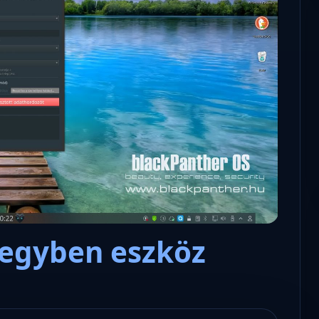
Microsoft odaadta a kulcsokat a
hatóságoknak, hogy visszafejth
az adatokat.
 egyben eszköz