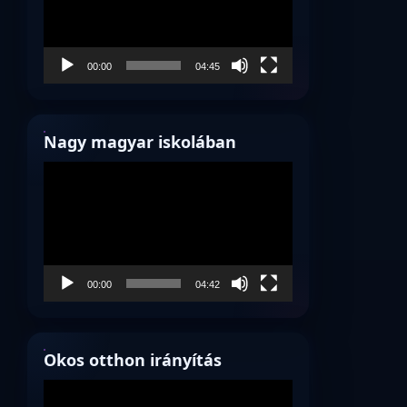
00:00
04:45
Nagy magyar iskolában
Videólejátszó
00:00
04:42
Okos otthon irányítás
Videólejátszó