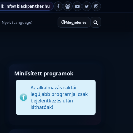
il: info@blackpanther.hu
Nyelv (Language)
Megjelenés
Minősített programok
Az alkalmazás raktár
legújabb programjai csak
bejelentkezés után
láthatóak!