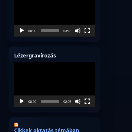
00:00
03:18
Lézergravírozás
Videólejátszó
00:00
02:07
Cikkek oktatás témában