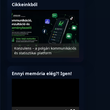
Cikkeinkből
Nyílt levél Tanác
essék
Konzulens – a polgári kommunikációs
úrnak, az oktatá
és statisztikai platform
jövőjéről!
Ennyi memória elég?! Igen!
Videólejátszó