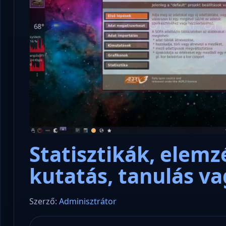
Nyílt levél Tanács Zoltán miniszter
Mikor lesz újra s
ációs
úrnak, az oktatás és függetlenség
magyar operációs
jövőjéről!
verziója?
Statisztikák, elemz
kutatás, tanulás v
Szerző:
Adminisztrátor