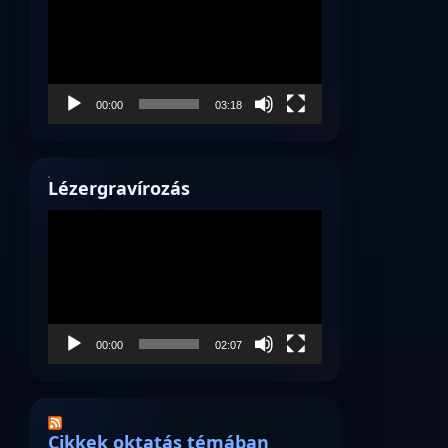
00:00
03:18
Lézergravírozás
Videólejátszó
00:00
02:07
Cikkek oktatás témában