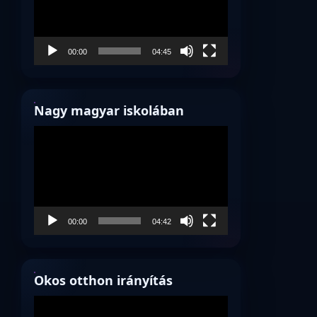
00:00
04:45
Nagy magyar iskolában
Videólejátszó
00:00
04:42
Okos otthon irányítás
Videólejátszó