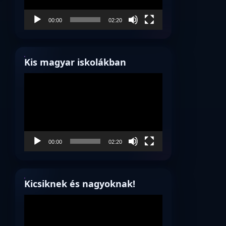
00:00
02:20
Kis magyar iskolákban
Videólejátszó
00:00
02:20
Kicsiknek és nagyoknak!
Videólejátszó