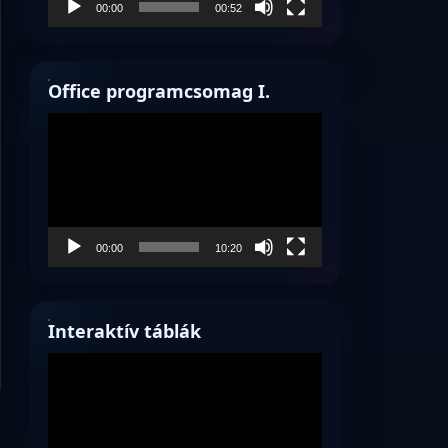
00:00
00:52
Office programcsomag I.
Videólejátszó
00:00
10:20
Interaktív táblák
Videólejátszó