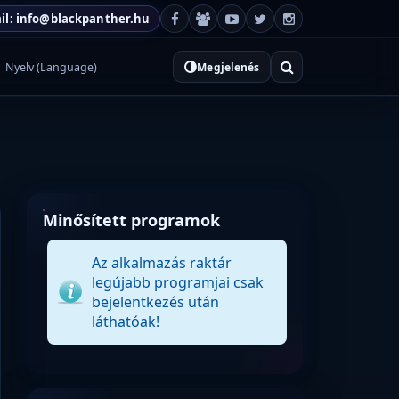
il: info@blackpanther.hu
Nyelv (Language)
Megjelenés
Minősített programok
Az alkalmazás raktár
legújabb programjai csak
bejelentkezés után
láthatóak!