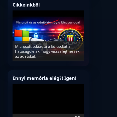
Cikkeinkből
crosoft odaadta a kulcsokat a
tóságoknak, hogy visszafejthessék
Konzulens – a polgári komm
 adatokat.
és statisztikai platform
Ennyi memória elég?! Igen!
Videólejátszó