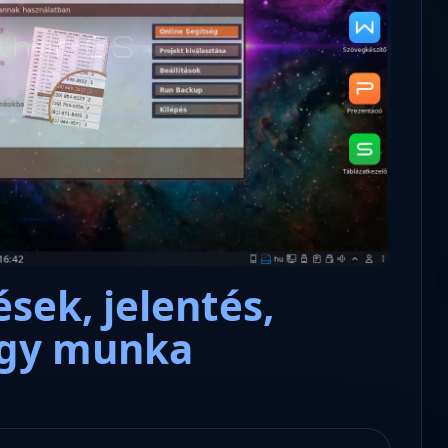
zabadon letölthető a
Mi
 rendszerünk újabb
A magyar informatika és a szabad
ha
szoftverek megtisztítása
az
ések, jelentés,
agy munka