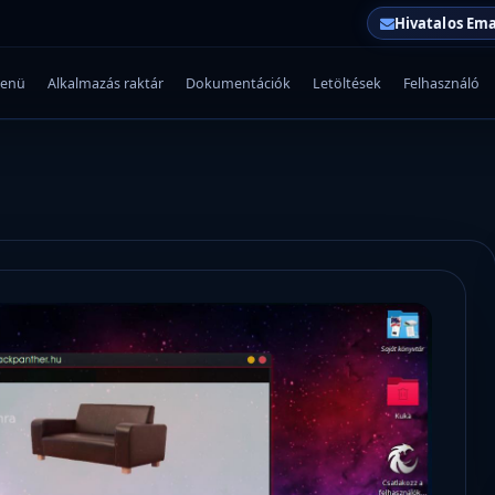
Hivatalos Ema
enü
Alkalmazás raktár
Dokumentációk
Letöltések
Felhasználó