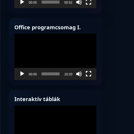
00:00
00:52
Office programcsomag I.
Videólejátszó
00:00
10:20
Interaktív táblák
Videólejátszó