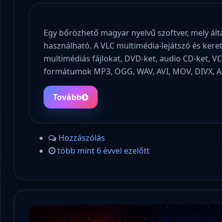
Egy bőrözhető magyar nyelvű szoftver, mely álta
használható. A VLC multimédia-lejátszó és keret
multimédiás fájlokat, DVD-ket, audio CD-ket, V
formátumok MP3, OGG, WAV, AVI, MOV, DIVX, A
Tovább
Hozzászólás
több mint 6 évvel ezelőtt