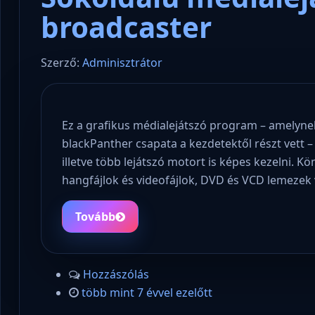
broadcaster
Szerző:
Adminisztrátor
Ez a grafikus médialejátszó program – amelyne
blackPanther csapata a kezdetektől részt vett
illetve több lejátszó motort is képes kezelni. 
hangfájlok és videofájlok, DVD és VCD lemezek
Tovább
Hozzászólás
több mint 7 évvel ezelőtt