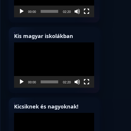
00:00
02:20
Kis magyar iskolákban
Videólejátszó
00:00
02:20
Kicsiknek és nagyoknak!
Videólejátszó