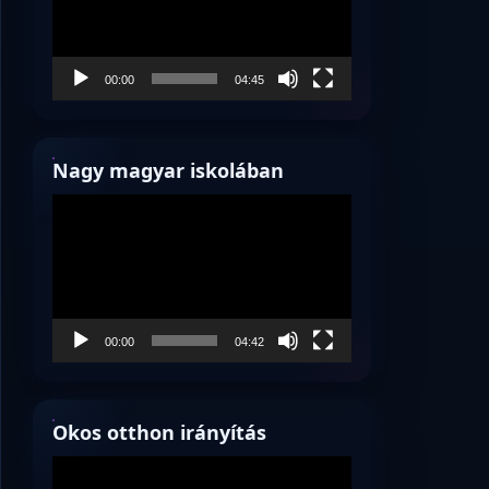
00:00
04:45
Nagy magyar iskolában
Videólejátszó
00:00
04:42
Okos otthon irányítás
Videólejátszó