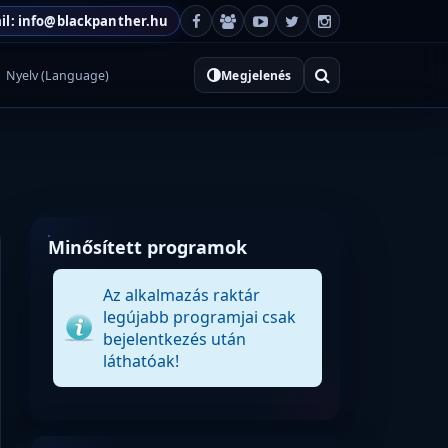
il: info@blackpanther.hu
Nyelv (Language)
Megjelenés
Minősített programok
Az alkalmazás raktár
legújabb programjai csak
bejelentkezés után
láthatóak!