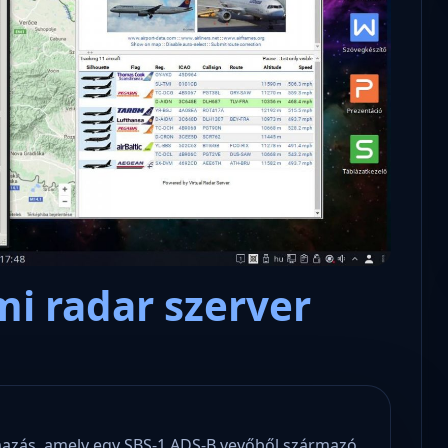
Microsoft odaadta a kulcsokat a
hatóságoknak, hogy visszafejth
az adatokat.
mi radar szerver
lmazás, amely egy SBS-1 ADS-B vevőből származó