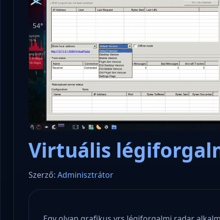
Virtuális légiforgal
Szerző:
Adminisztrátor
Egy olyan grafikus vrs légiforgalmi radar alka