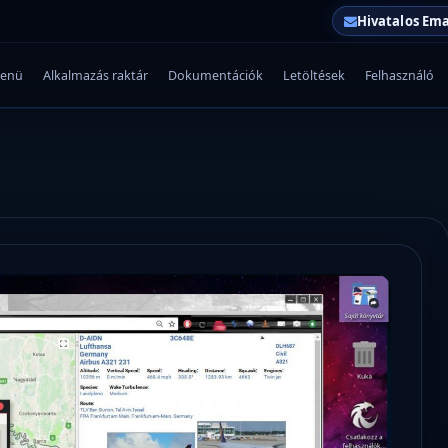
Hivatalos Ema
enü
Alkalmazás raktár
Dokumentációk
Letöltések
Felhasználó