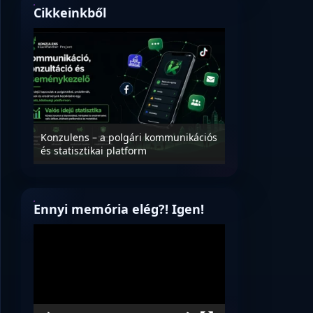
Cikkeinkből
Nyílt levél Tanác
essék
Konzulens – a polgári kommunikációs
úrnak, az oktatá
és statisztikai platform
jövőjéről!
Ennyi memória elég?! Igen!
Videólejátszó