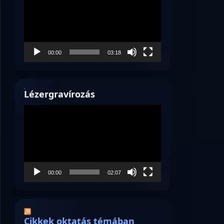
00:00
03:18
Lézergravírozás
Videólejátszó
00:00
02:07
Cikkek oktatás témában