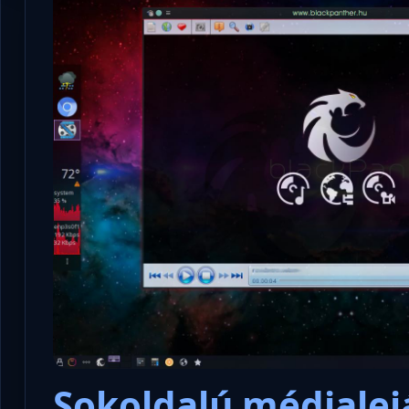
Sokoldalú médialej