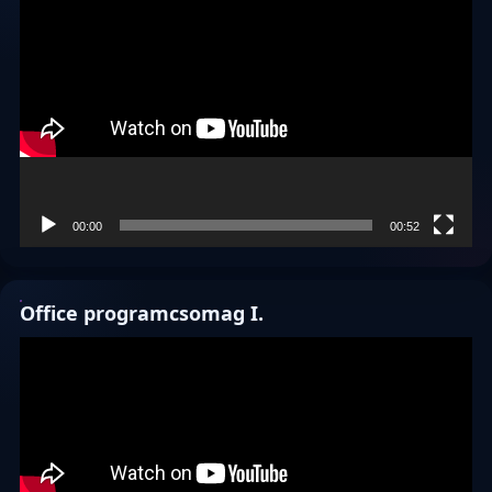
Videólejátszó
00:00
00:52
Office programcsomag I.
Videólejátszó