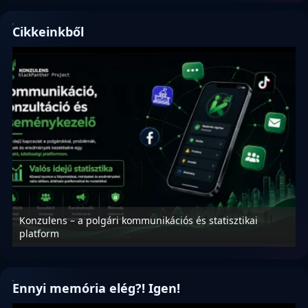
Cikkeinkből
Konzulens – a polgári kommunikációs és statisztikai
N
platform
f
Ennyi memória elég?! Igen!