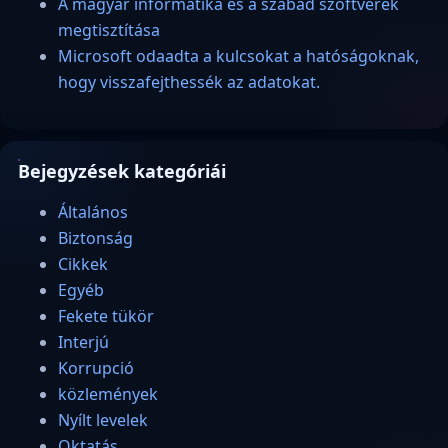
A magyar informatika és a szabad szoftverek
megtisztítása
Microsoft odaadta a kulcsokat a hatóságoknak,
hogy visszafejthessék az adatokat.
Bejegyzések kategóriái
Általános
Biztonság
Cikkek
Egyéb
Fekete tükör
Interjú
Korrupció
közlemények
Nyílt levelek
Oktatás