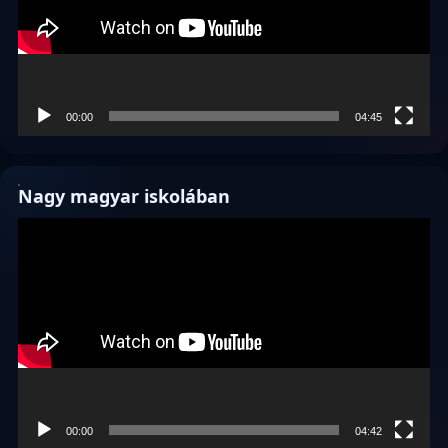
00:00
04:45
Nagy magyar iskolában
Videólejátszó
00:00
04:42