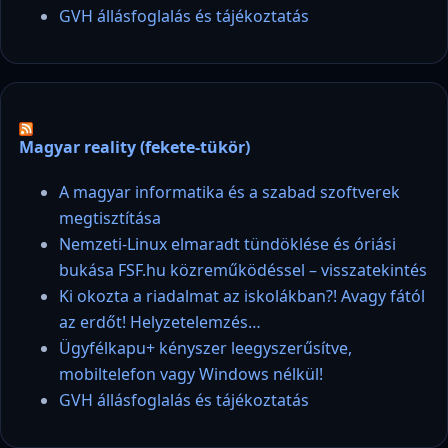
GVH állásfoglalás és tájékoztatás
Magyar reality (fekete-tükör)
A magyar informatika és a szabad szoftverek
megtisztítása
Nemzeti-Linux elmaradt tündöklése és óriási
bukása FSF.hu közreműködéssel – visszatekintés
Ki okozta a riadalmat az iskolákban?! Avagy fától
az erdőt! Helyzetelemzés…
Ügyfélkapu+ kényszer leegyszerűsítve,
mobiltelefon vagy Windows nélkül!
GVH állásfoglalás és tájékoztatás