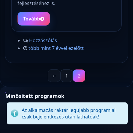
fejlesztéséhez is.
Tovább
Hozzászólás
több mint 7 évvel ezelőtt
←
1
2
Minősített programok
Az alkalmazás raktár legújabb programjai
csak bejelentkezés után láthatóak!