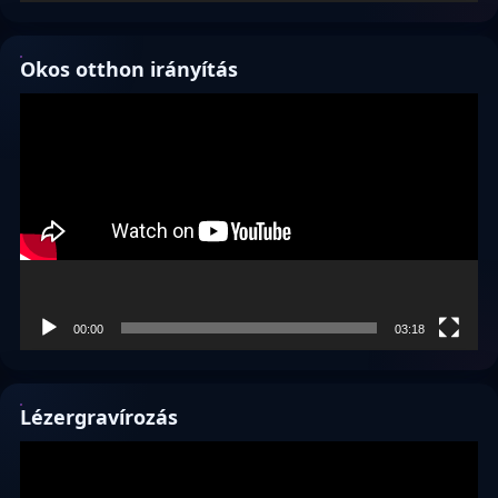
Okos otthon irányítás
Videólejátszó
00:00
03:18
Lézergravírozás
Videólejátszó