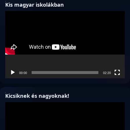
Kis magyar iskolákban
Videólejátszó
00:00
02:20
Kicsiknek és nagyoknak!
Videólejátszó