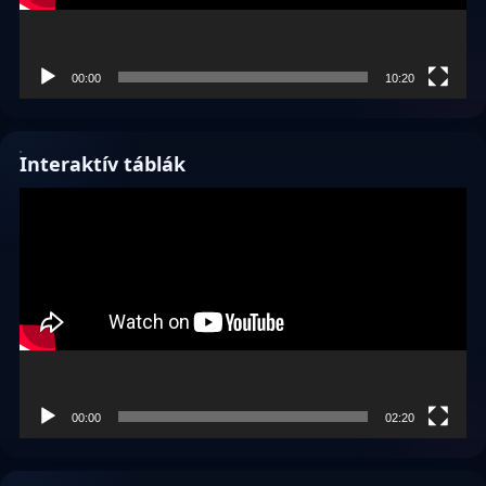
00:00
10:20
Interaktív táblák
Videólejátszó
00:00
02:20