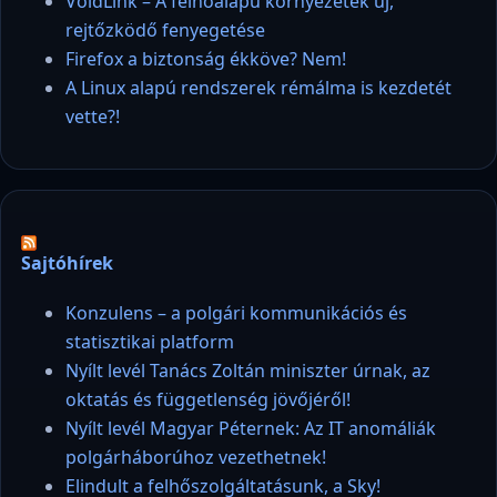
VoidLink – A felhőalapú környezetek új,
rejtőzködő fenyegetése
Firefox a biztonság ékköve? Nem!
A Linux alapú rendszerek rémálma is kezdetét
vette?!
Sajtóhírek
Konzulens – a polgári kommunikációs és
statisztikai platform
Nyílt levél Tanács Zoltán miniszter úrnak, az
oktatás és függetlenség jövőjéről!
Nyílt levél Magyar Péternek: Az IT anomáliák
polgárháborúhoz vezethetnek!
Elindult a felhőszolgáltatásunk, a Sky!