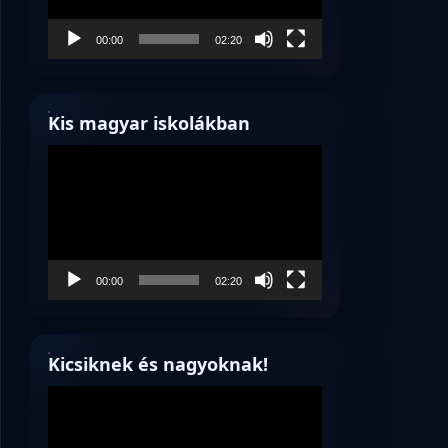
00:00
02:20
Kis magyar iskolákban
Videólejátszó
00:00
02:20
Kicsiknek és nagyoknak!
Videólejátszó