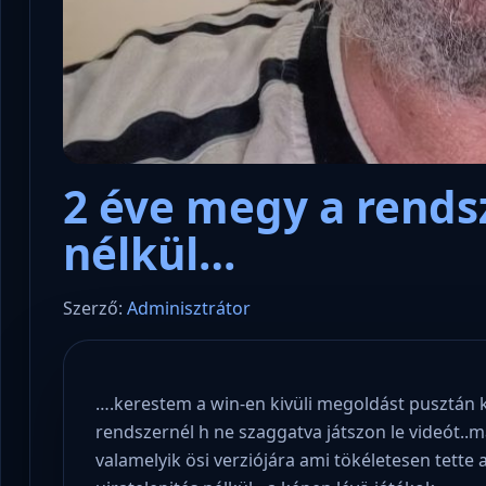
2 éve megy a rends
nélkül…
Szerző:
Adminisztrátor
….kerestem a win-en kivüli megoldást pusztán ki
rendszernél h ne szaggatva játszon le videót..m
valamelyik ösi verziójára ami tökéletesen tette