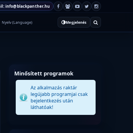
il: info@blackpanther.hu
Nyelv (Language)
Megjelenés
Minősített programok
Az alkalmazás raktár
legújabb programjai csak
bejelentkezés után
láthatóak!