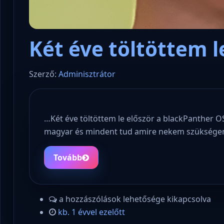
Két éve töltöttem 
Szerző:
Adminisztrátor
…Két éve töltöttem le először a blackPanther O
magyar és mindent tud amire nekem szükségem
Tovább
a hozzászólások lehetősége kikapcsolva
kb. 1 évvel ezelőtt