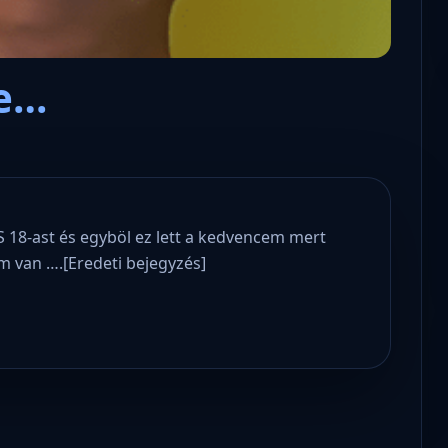
le…
S 18-ast és egyböl ez lett a kedvencem mert
 van ….[Eredeti bejegyzés]