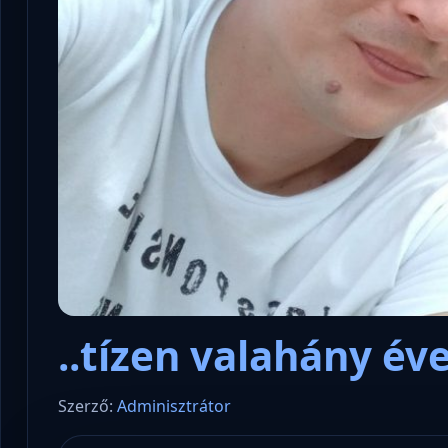
..tízen valahány év
Szerző:
Adminisztrátor