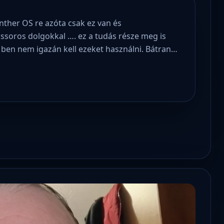
nther OS re azóta csak ez van és
soros dolgokkal …. ez a tudás része meg is
S ben nem igazán kell ezeket használni. Bátran…