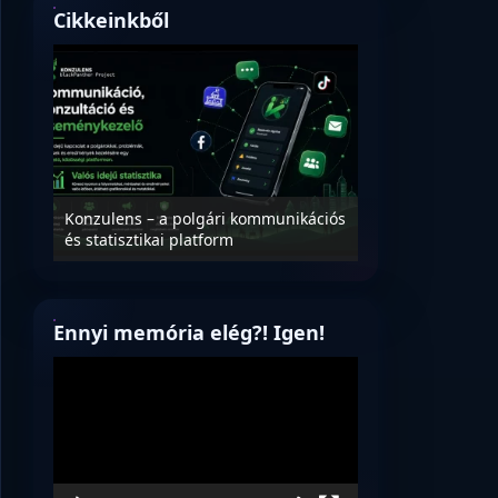
Cikkeinkből
Nyílt levél Tanács Zoltán miniszter
Mikor 
i kommunikációs
úrnak, az oktatás és függetlenség
magyar
rm
jövőjéről!
verzió
Ennyi memória elég?! Igen!
Videólejátszó