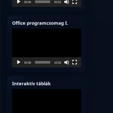
00:00
00:52
Office programcsomag I.
Videólejátszó
00:00
10:20
Interaktív táblák
Videólejátszó