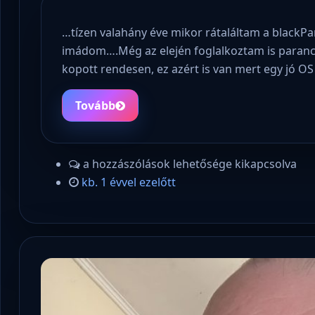
…tízen valahány éve mikor rátaláltam a blackPa
imádom….Még az elején foglalkoztam is parancs
kopott rendesen, ez azért is van mert egy jó O
Tovább
a hozzászólások lehetősége kikapcsolva
kb. 1 évvel ezelőtt