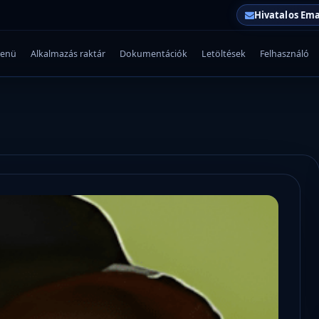
Hivatalos Ema
enü
Alkalmazás raktár
Dokumentációk
Letöltések
Felhasználó