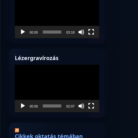
00:00
03:18
Lézergravírozás
Videólejátszó
00:00
02:07
Cikkek oktatás témában