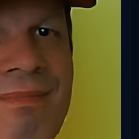
Microsoft odaadta a kulcsokat a
hatóságoknak, hogy visszafejthessék
Konzulens – a polgár
az adatokat.
és statisztikai platfo