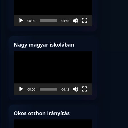
00:00
04:45
Nagy magyar iskolában
Videólejátszó
00:00
04:42
Okos otthon irányítás
Videólejátszó