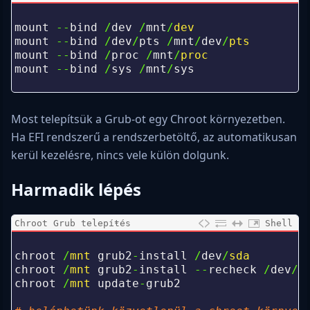
0
1
mount
--
bind
/
dev
/
mnt
/
dev
2
mount
--
bind
/
dev
/
pts
/
mnt
/
dev
/
pts
3
mount
--
bind
/
proc
/
mnt
/
proc
4
mount
--
bind
/
sys
/
mnt
/
sys
5
Most telepítsük a Grub-ot egy Chroot környezetben.
Ha EFI rendszerű a rendszerbetöltő, az automatikusan
kerül kezelésre, nincs vele külön dolgunk.
Harmadik lépés
Chroot Grub telepíŧés
Shell
0
1
chroot
/
mnt 
grub2
-
install
/
dev
/
sda
2
chroot
/
mnt 
grub2
-
install
--
recheck
/
dev
/
s
3
chroot
/
mnt 
update
-
grub2
4