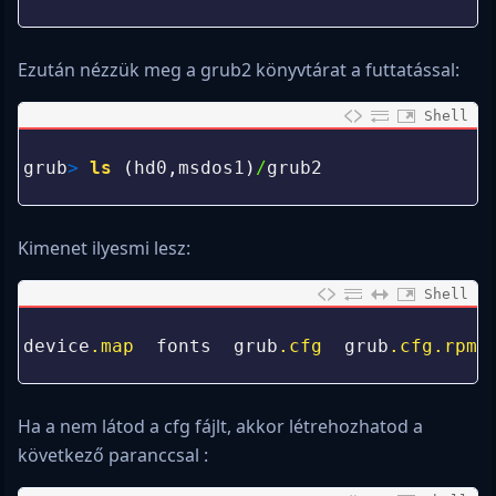
2
Ezután nézzük meg a grub2 könyvtárat a futtatással:
Shell
0
1
grub
>
ls
(
hd0
,
msdos1
)
/
grub2
2
Kimenet ilyesmi lesz:
Shell
0
1
device
.map
fonts
grub
.cfg
grub
.cfg
.rpms
2
Ha a nem látod a cfg fájlt, akkor létrehozhatod a
következő paranccsal :