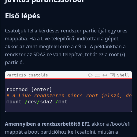
Első lépés
Csatoljuk fel a kérdéses rendszer partícióját egy üres
mappába. Ha a Live-telepítőről indítottad a gépet,
akkor az /mnt megfelel erre a célra. A példánkban a
rendszer az SDA2-re van telepítve, tehát ez a root (/)
partíció.
Partíció csatolás
Shell
0
1
rootmod
[
enter
]
2
# a Live rendszeren nincs root jelszó, de 
3
mount
/
dev
/
sda2
/
mnt
4
Amennyiben a rendszerbetöltő EFI
, akkor a /boot/efi
mappát a boot partícióhoz kell csatolni, miután a