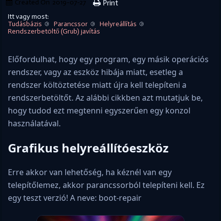
Created On
2019-07-27
Print
Itt vagy most:
Tudásbázis
Parancssor
Helyreállítás
Rendszerbetöltő (Grub) javítás
Előfordulhat, hogy egy program, egy másik operációs
rendszer, vagy az eszköz hibája miatt, esetleg a
rendszer költöztetése miatt újra kell telepíteni a
rendszerbetöltőt. Az alábbi cikkben azt mutatjuk be,
hogy tudod ezt megtenni egyszerűen egy konzol
használatával.
Grafikus helyreállítóeszköz
Erre akkor van lehetőség, ha kéznél van egy
telepítőlemez, akkor parancssorból telepíteni kell. Ez
egy teszt verzió! A neve: boot-repair