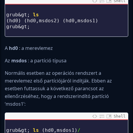
Shell
0
1
grub
&gt;
ls
2
(
hd0
)
(
hd0
,
msdos2
)
(
hd0
,
msdos1
)
3
grub
&gt;
4
A
hd0
: a merevlemez
Az
msdos
: a partíció típusa
Normális esetben az operációs rendszert a
merevlemez első partíciójáról indítják. Ebben az
esetben futtassuk a következő parancsot az
ellenőrzéséhez, hogy a rendszerindító partíció
‘msdos1’:
Shell
0
1
grub
&gt;
ls
(
hd0
,
msdos1
)
/