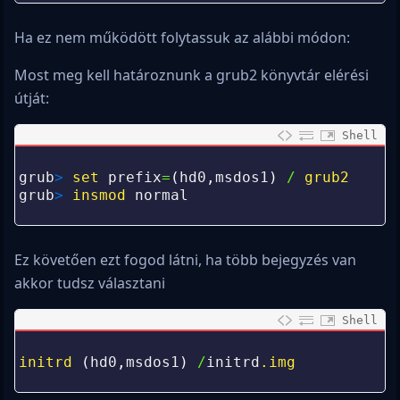
Ha ez nem működött folytassuk az alábbi módon:
Most meg kell határoznunk a grub2 könyvtár elérési
útját:
Shell
0
1
grub
>
set 
prefix
=
(
hd0
,
msdos1
)
/
grub2 
2
grub
>
insmod 
normal
3
Ez követően ezt fogod látni, ha több bejegyzés van
akkor tudsz választani
Shell
0
1
initrd
(
hd0
,
msdos1
)
/
initrd
.img
2