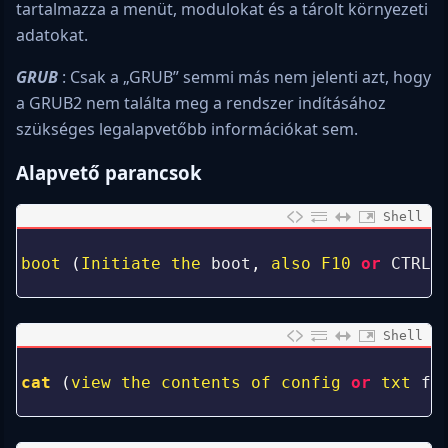
tartalmazza a menüt, modulokat és a tárolt környezeti
adatokat.
GRUB
: Csak a „GRUB” semmi más nem jelenti azt, hogy
a GRUB2 nem találta meg a rendszer indításához
szükséges legalapvetőbb információkat sem.
Alapvető parancsok
Shell
0
1
boot
(
Initiate 
the 
boot
,
also 
F10 
or
CTRL
-
2
Shell
0
1
cat
(
view 
the 
contents 
of 
config 
or
txt 
fi
2