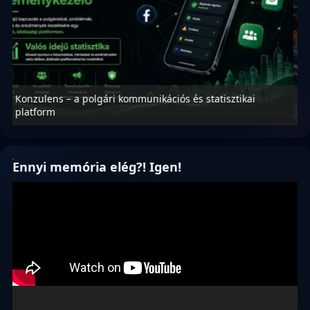
Nyílt levél Tanács Zoltán miniszter úrnak, az oktatás és
M
függetlenség jövőjéről!
r
Ennyi memória elég?! Igen!
Videólejátszó