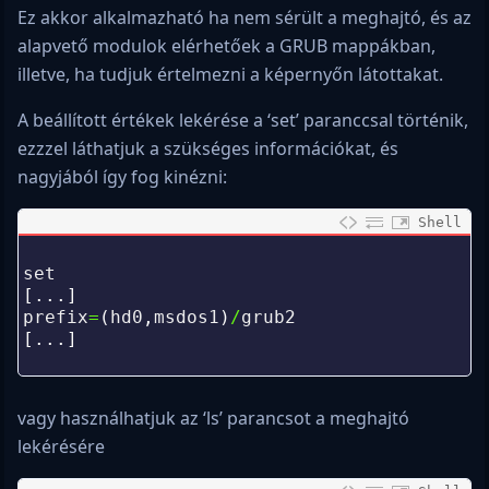
Ez akkor alkalmazható ha nem sérült a meghajtó, és az
alapvető modulok elérhetőek a GRUB mappákban,
illetve, ha tudjuk értelmezni a képernyőn látottakat.
A beállított értékek lekérése a ‘set’ paranccsal történik,
ezzzel láthatjuk a szükséges információkat, és
nagyjából így fog kinézni:
Shell
0
1
set
2
[
.
.
.
]
3
prefix
=
(
hd0
,
msdos1
)
/
grub2
4
[
.
.
.
]
5
vagy használhatjuk az ‘ls’ parancsot a meghajtó
lekérésére