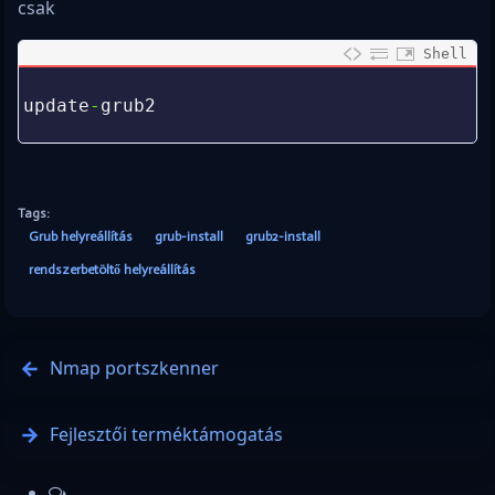
csak
Shell
0
1
update
-
grub2
2
Tags:
Grub helyreállítás
grub-install
grub2-install
rendszerbetöltő helyreállítás
Nmap portszkenner
Fejlesztői terméktámogatás