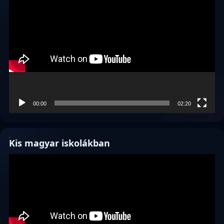
Videólejátszó
00:00
02:20
Kis magyar iskolákban
Videólejátszó