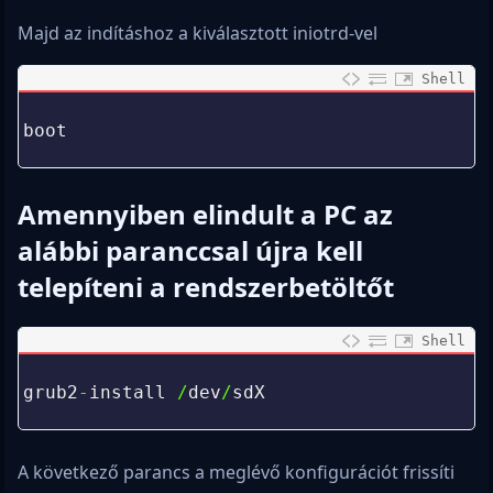
Majd az indításhoz a kiválasztott iniotrd-vel
Shell
0
1
boot
2
Amennyiben elindult a PC az
alábbi paranccsal újra kell
telepíteni a rendszerbetöltőt
Shell
0
1
grub2
-
install
/
dev
/
sdX
2
A következő parancs a meglévő konfigurációt frissíti