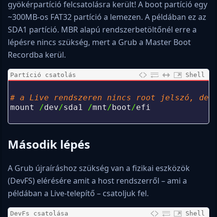
gyökérpartíció felcsatolásra került! A boot partíció egy
~300MB-os FAT32 partíció a lemezen. A példában ez az
SDA1 partíció. MBR alapú rendszerbetöltőnél erre a
lépésre nincs szükség, mert a Grub a Master Boot
Recordba kerül.
Partíció csatolás
Shell
0
1
# a Live rendszeren nincs root jelszó, de 
2
mount
/
dev
/
sda1
/
mnt
/
boot
/
efi
3
Második lépés
A Grub újraíráshoz szükség van a fizikai eszközök
(DevFS) elérésére amit a host rendszerről – ami a
példában a Live-telepítő – csatoljuk fel.
DevFs csatolása
Shell