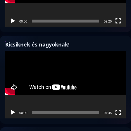
00:00
02:20
Kicsiknek és nagyoknak!
Videólejátszó
00:00
04:45