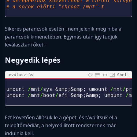
5
# beléphetünk közvetlenül a chroot környez
6
# a sorok előtti "chroot /mnt"-t
7
Sikeres parancsok esetén , nem jelenik meg hiba a
parancsok kimenetében. Egymás után így tudjuk
leválasztani őket:
Negyedik lépés
Leválasztás
Shell
0
1
umount
/
mnt
/
sys
&amp;
&amp;
umount
/
mnt
/
pro
2
umount
/
mnt
/
boot
/
efi
&amp;
&amp;
umount
/
mn
3
Ezt követően állítsuk le a gépet, és távolítsuk el a
telepítőmédiát, a helyreállított rendszernek már
indulnia kell.