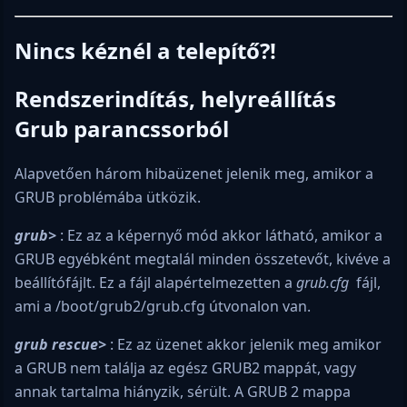
Nincs kéznél a telepítő?!
Rendszerindítás, helyreállítás
Grub parancssorból
Alapvetően három hibaüzenet jelenik meg, amikor a
GRUB problémába ütközik.
grub>
: Ez az a képernyő mód akkor látható, amikor a
GRUB egyébként megtalál minden összetevőt, kivéve a
beállítófájlt. Ez a fájl alapértelmezetten a
grub.cfg
fájl,
ami a /boot/grub2/grub.cfg útvonalon van.
grub rescue>
: Ez az üzenet akkor jelenik meg amikor
a GRUB nem találja az egész GRUB2 mappát, vagy
annak tartalma hiányzik, sérült. A GRUB 2 mappa