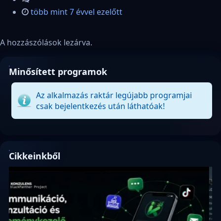
több mint 7 évvel ezelőtt
A hozzászólások lezárva.
Minősített programok
Az alkalmazás raktár legújabb programjai
csak bejelentkezés után láthatóak!
Cikkeinkből