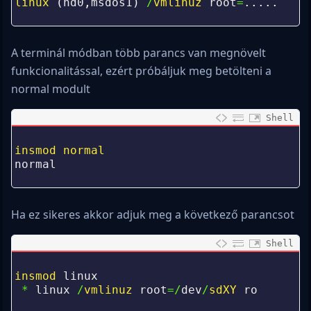
1
linux
(
hd0
,
msdos1
)
/
vmlinuz 
root
=
.
.
.
.
.
2
A terminál módban több parancs van megnövelt
funkcionalitással, ezért próbáljuk meg betölteni a
normal modult
Shell
0
1
insmod 
normal
2
normal
3
Ha ez sikeres akkor adjuk meg a következő parancsot
Shell
0
1
insmod 
linux
2
*
linux
/
vmlinuz 
root
=/
dev
/
sdXY 
ro
3