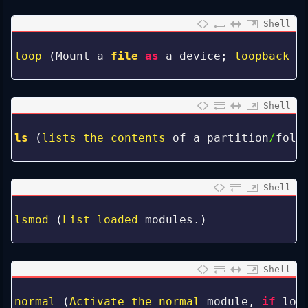
Shell
0
1
loop
(
Mount
a
file
as
a
device
;
loopback 
l
2
Shell
0
1
ls
(
lists 
the 
contents 
of
a
partition
/
fold
2
Shell
0
1
lsmod
(
List 
loaded 
modules
.
)
2
Shell
0
1
normal
(
Activate 
the 
normal 
module
,
if
loa