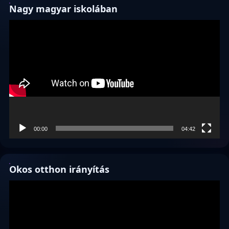
Nagy magyar iskolában
Videólejátszó
00:00
04:42
Okos otthon irányítás
Videólejátszó