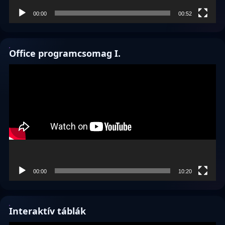
00:00
00:52
Office programcsomag I.
Videólejátszó
00:00
10:20
Interaktív táblák