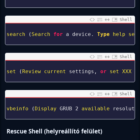
2
Shell
0
1
search
(
Search 
for
a
device
.
Type
help 
sea
2
Shell
0
1
set
(
Review 
current 
settings
,
or
set 
XXX 
t
2
Shell
0
1
vbeinfo
(
Display 
GRUB
2
available 
resoluti
2
Rescue Shell (helyreállító felület)