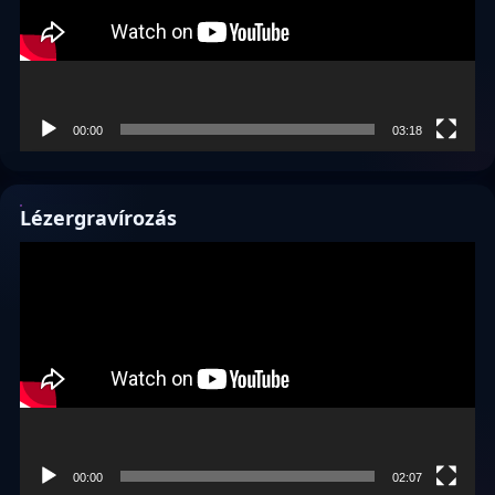
00:00
03:18
Lézergravírozás
Videólejátszó
00:00
02:07