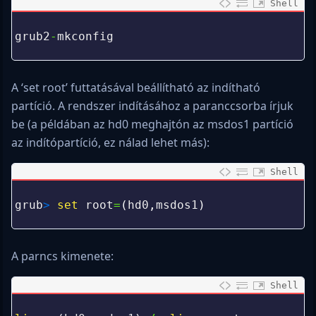
Shell
0
1
grub2
-
mkconfig
2
A ‘set root’ futtatásával beállítható az indítható
partíció. A rendszer indításához a paranccsorba írjuk
be (a példában az hd0 meghajtón az msdos1 partíció
az indítópartíció, ez nálad lehet más):
Shell
0
1
grub
>
set 
root
=
(
hd0
,
msdos1
)
2
A parncs kimenete:
Shell
0