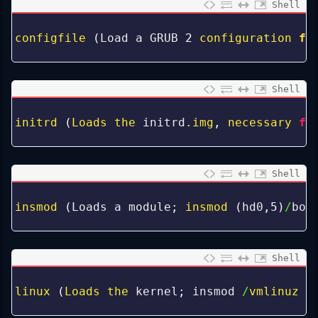
Shell
0
1
configfile
(
Load
a
GRUB
2
configuration 
fi
2
Shell
0
1
initrd
(
Loads 
the 
initrd
.img
,
necessary 
fo
2
Shell
0
1
insmod
(
Loads
a
module
;
insmod
(
hd0
,
5
)
/
boo
2
Shell
0
1
linux
(
Loads 
the 
kernel
;
insmod
/
vmlinuz 
r
2