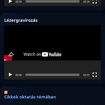
00:00
03:18
Lézergravírozás
Videólejátszó
00:00
02:07
Cikkek oktatás témában