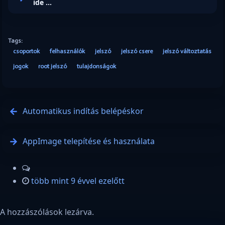
ide ...
Tags:
csoportok
felhasználók
jelszó
jelszó csere
jelszó változtatás
jogok
root jelszó
tulajdonságok
Automatikus indítás belépéskor
AppImage telepítése és használata
több mint 9 évvel ezelőtt
A hozzászólások lezárva.