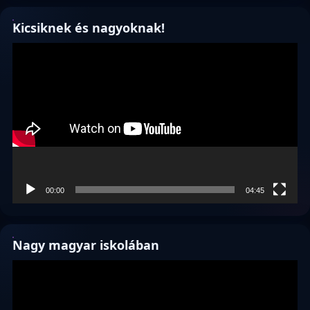
Kicsiknek és nagyoknak!
Videólejátszó
00:00
04:45
Nagy magyar iskolában
Videólejátszó