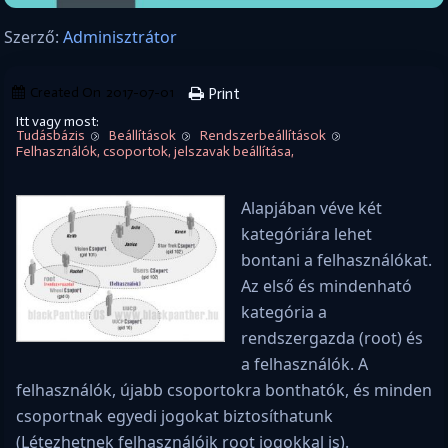
Szerző:
Adminisztrátor
Created On
2017-07-01
Print
Itt vagy most:
Tudásbázis
Beállítások
Rendszerbeállítások
Felhasználók, csoportok, jelszavak beállítása,
A
lapjában véve két
kategóriára lehet
bontani a felhasználókat.
Az első és mindenható
kategória a
rendszergazda (root) és
a felhasználók. A
felhasználók, újabb csoportokra bonthatók, és minden
csoportnak egyedi jogokat biztosíthatunk
(Létezhetnek felhasználóik root jogokkal is).