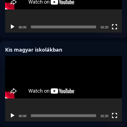
00:00
02:20
Kis magyar iskolákban
Videólejátszó
00:00
02:20