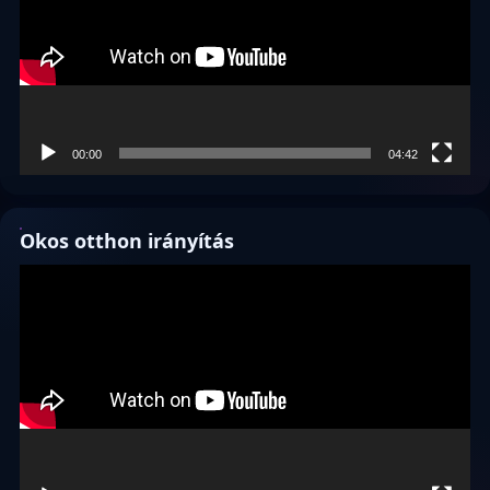
00:00
04:42
Okos otthon irányítás
Videólejátszó