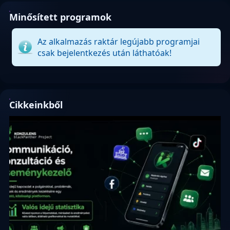
Minősített programok
Az alkalmazás raktár legújabb programjai
csak bejelentkezés után láthatóak!
Cikkeinkből