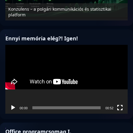
Konzulens – a polgári kommunikációs és statisztikai
N
platform
f
Ennyi memória elég?! Igen!
Videólejátszó
00:00
00:52
Office programcsomag I.