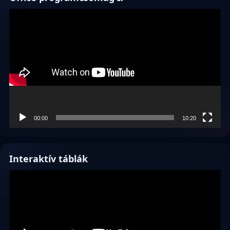
Videólejátszó
00:00
10:20
Interaktív táblák
Videólejátszó