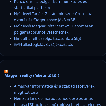
Konzulens – a polgári kommunikációs és
statisztikai platform
Nyílt levél Tanács Zoltán miniszter úrnak, az
oktatás és függetlenség jövőjéről!
Nyílt levél Magyar Péternek: Az IT anomáliák
polgárháborúhoz vezethetnek!
Elindult a felhőszolgáltatásunk, a Sky!
GVH állásfoglalás és tájékoztatás
Magyar reality (fekete-tükör)
A magyar informatika és a szabad szoftverek
megtisztítása
Nemzeti-Linux elmaradt tündöklése és óriási
bukása FSF.hu közreműködéssel – visszatekintés