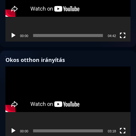
00:00
04:42
Okos otthon irányítás
Videólejátszó
00:00
03:18