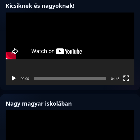
Kicsiknek és nagyoknak!
Videólejátszó
00:00
04:45
Nagy magyar iskolában
Videólejátszó