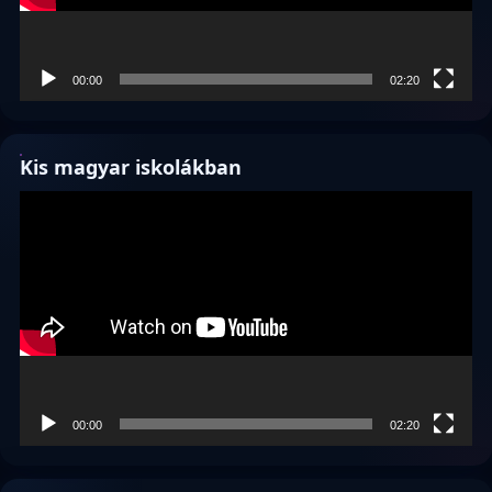
00:00
02:20
Kis magyar iskolákban
Videólejátszó
00:00
02:20