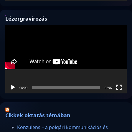
Lézergravírozás
Videólejátszó
00:00
02:07
Cikkek oktatás témában
Konzulens – a polgári kommunikációs és