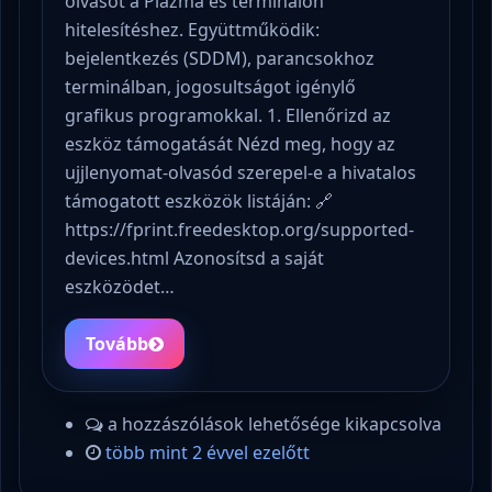
olvasót a Plazma és terminálon
hitelesítéshez. Együttműködik:
bejelentkezés (SDDM), parancsokhoz
terminálban, jogosultságot igénylő
grafikus programokkal. 1. Ellenőrizd az
eszköz támogatását Nézd meg, hogy az
ujjlenyomat-olvasód szerepel-e a hivatalos
támogatott eszközök listáján: 🔗
https://fprint.freedesktop.org/supported-
devices.html Azonosítsd a saját
eszközödet…
Tovább
a hozzászólások lehetősége kikapcsolva
több mint 2 évvel ezelőtt