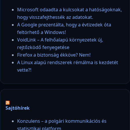
Microsoft odaadta a kulcsokat a hatóságoknak,
hogy visszafejthessék az adatokat.
A Google prezentálta, hogy a évtizedek óta
feltörhető a Windows!
VoidLink – A felhőalapú környezetek új,
rejtőzködő fenyegetése
Firefox a biztonság ékköve? Nem!
A Linux alapú rendszerek rémálma is kezdetét
vette?!
Sajtóhírek
Konzulens – a polgári kommunikációs és
statisztikai platform