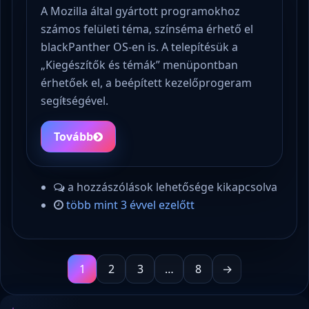
A Mozilla által gyártott programokhoz
számos felületi téma, színséma érhető el
blackPanther OS-en is. A telepítésük a
„Kiegészítők és témák” menüpontban
érhetőek el, a beépített kezelőprogeram
segíŧségével.
Tovább
a hozzászólások lehetősége kikapcsolva
több mint 3 évvel ezelőtt
1
2
3
…
8
→