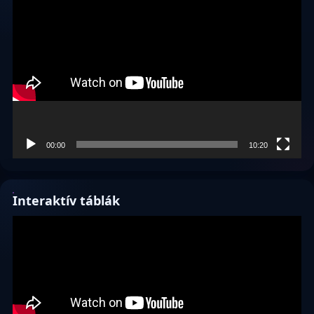
Videólejátszó
00:00
10:20
Interaktív táblák
Videólejátszó