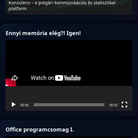
Konzulens – a polgári kommunikációs és statisztikai
N
platform
f
Ennyi memória elég?! Igen!
Videólejátszó
00:00
00:52
Office programcsomag I.