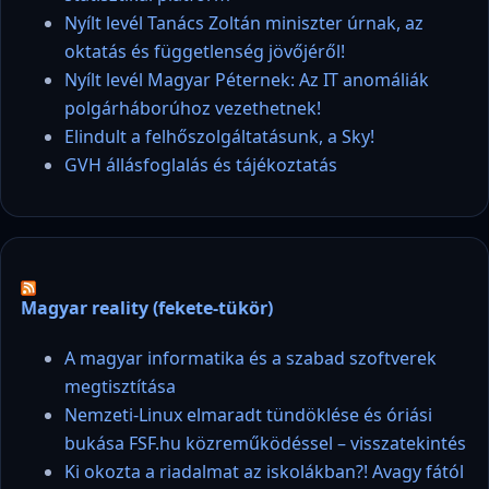
Nyílt levél Tanács Zoltán miniszter úrnak, az
oktatás és függetlenség jövőjéről!
Nyílt levél Magyar Péternek: Az IT anomáliák
polgárháborúhoz vezethetnek!
Elindult a felhőszolgáltatásunk, a Sky!
GVH állásfoglalás és tájékoztatás
Magyar reality (fekete-tükör)
A magyar informatika és a szabad szoftverek
megtisztítása
Nemzeti-Linux elmaradt tündöklése és óriási
bukása FSF.hu közreműködéssel – visszatekintés
Ki okozta a riadalmat az iskolákban?! Avagy fától