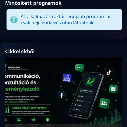
Minősített programok
Az alkalmazás raktár legújabb programjai
csak bejelentkezés után láthatóak!
Cikkeinkből