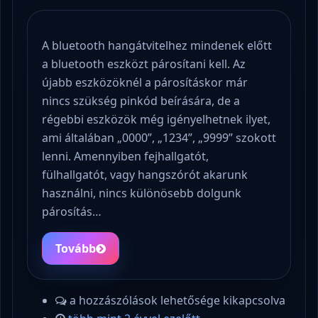
A bluetooth hangátvitelhez mindenek előtt
a bluetooth eszközt párosítani kell. Az
újabb eszközöknél a párosításkor már
nincs szükség pinkód beírására, de a
régebbi eszközök még igényelhetnek ilyet,
ami általában „0000”, „1234”, „9999” szokott
lenni. Amennyiben fejhallgatót,
fülhallgatót, vagy hangszórót akarunk
használni, nincs különösebb dolgunk
párosítás…
Tovább
a hozzászólások lehetősége kikapcsolva