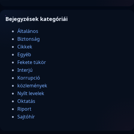
Bejegyzések kategóriái
Általános
Biztonság
Cikkek
Egyéb
Fekete tükör
Interjú
Korrupció
közlemények
Nyílt levelek
Oktatás
Riport
Sajtóhír