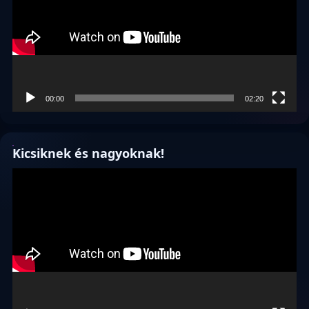
00:00
02:20
Kicsiknek és nagyoknak!
Videólejátszó