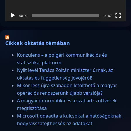
00:00
02:07
Cikkek oktatás témában
Konzulens – a polgári kommunikációs és
statisztikai platform
Nyílt levél Tanács Zoltán miniszter úrnak, az
oktatás és függetlenség jövőjéről!
Mikor lesz újra szabadon letölthető a magyar
operációs rendszerünk újabb verziója?
A magyar informatika és a szabad szoftverek
megtisztítása
Microsoft odaadta a kulcsokat a hatóságoknak,
hogy visszafejthessék az adatokat.