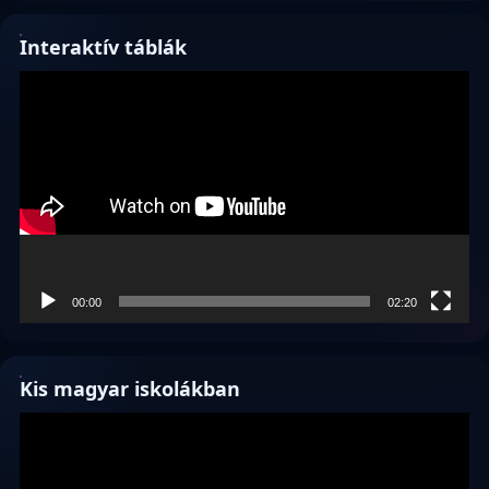
Interaktív táblák
Videólejátszó
00:00
02:20
Kis magyar iskolákban
Videólejátszó