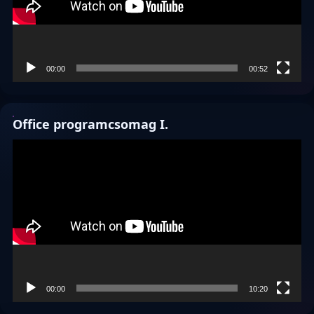
00:00
00:52
Office programcsomag I.
Videólejátszó
00:00
10:20