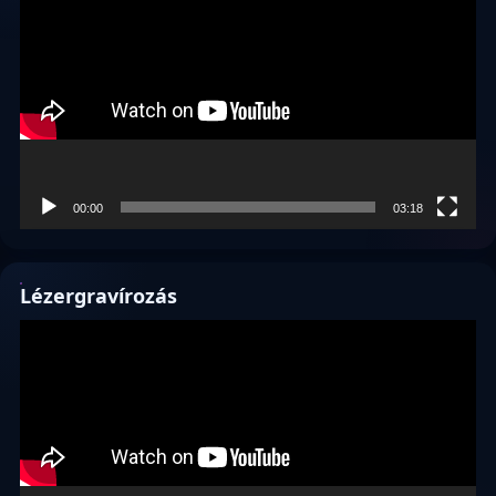
00:00
03:18
Lézergravírozás
Videólejátszó