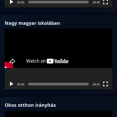
00:00
04:45
Nagy magyar iskolában
Videólejátszó
00:00
04:42
Okos otthon irányítás
Videólejátszó