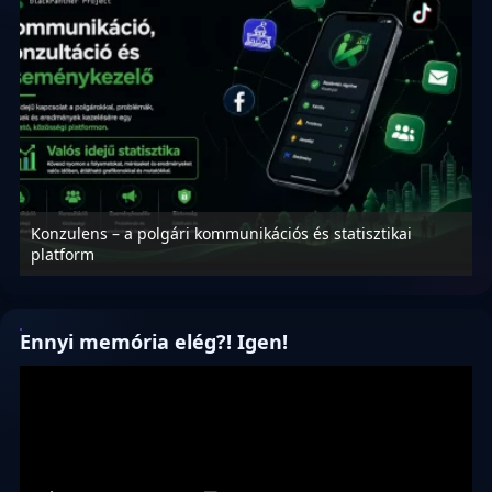
Konzulens – a polgári kommunikációs és statisztikai
N
platform
f
Ennyi memória elég?! Igen!
Videólejátszó