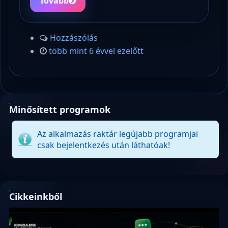
Tovább
Hozzászólás
több mint 6 évvel ezelőtt
Minősített programok
Az alkalmazás raktár legújabb programjai
csak bejelentkezés után láthatóak!
Cikkeinkből