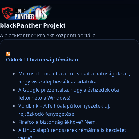
blackPanther Projekt
A blackPanther Projekt központi portálja.
Cikkek IT biztonság témában
Microsoft odaadta a kulcsokat a hatóságoknak,
hogy visszafejthessék az adatokat.
A Google prezentálta, hogy a évtizedek óta
feltörhető a Windows!
VoidLink – A felhőalapú környezetek új,
rejtőzködő fenyegetése
Firefox a biztonság ékköve? Nem!
A Linux alapú rendszerek rémálma is kezdetét
vette?!