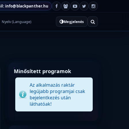
il: info@blackpanther.hu
Nyelv (Language)
Megjelenés
Minősített programok
Az alkalmazás raktár
legújabb programjai csak
bejelentkezés után
láthatóak!