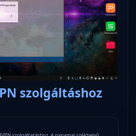
Nyílt levél Tanács Zoltán minisz
lens – a polgári kommunikációs
úrnak, az oktatás és függetlens
tisztikai platform
jövőjéről!
PN szolgáltáshoz
rdVPN szolgáltatáshoz. A panamai székhelyű