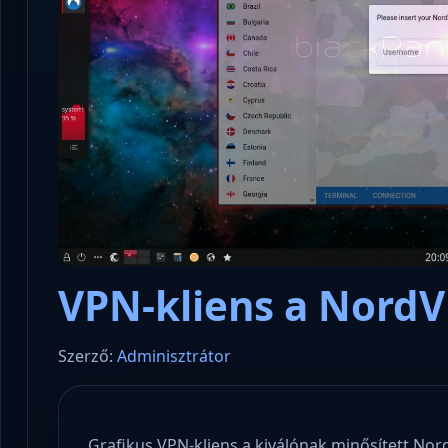
Microsoft odaadta a kulcsokat a
hatóságoknak, hogy visszafejthessék
Konzu
az adatokat.
és sta
VPN-kliens a NordV
Szerző:
Adminisztrátor
Grafikus VPN-kliens a kiválónak minősített No