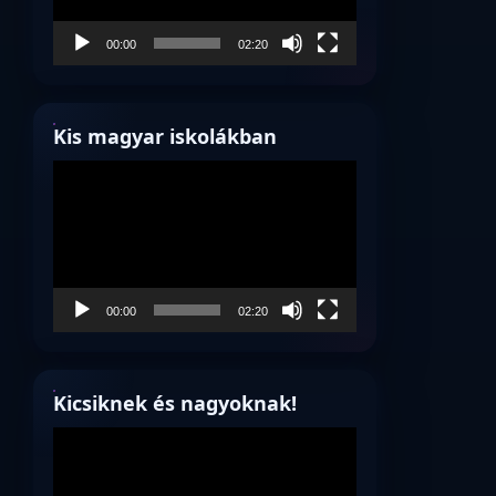
00:00
02:20
Kis magyar iskolákban
Videólejátszó
00:00
02:20
Kicsiknek és nagyoknak!
Videólejátszó