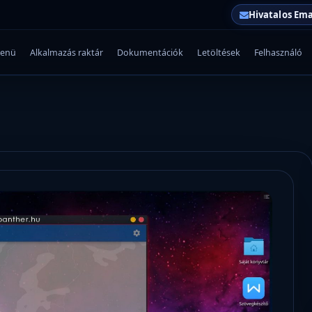
Hivatalos Ema
enü
Alkalmazás raktár
Dokumentációk
Letöltések
Felhasználó