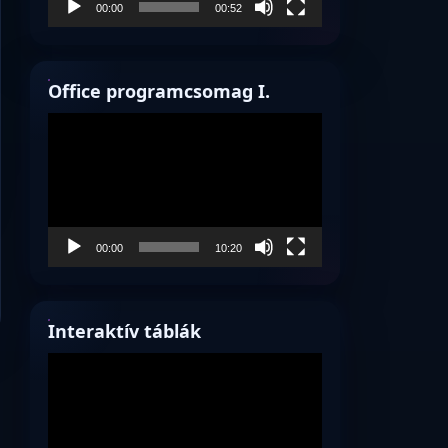
00:00
00:52
Office programcsomag I.
Videólejátszó
00:00
10:20
Interaktív táblák
Videólejátszó