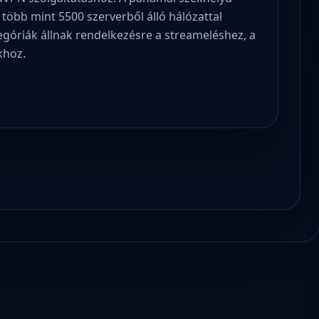
öbb mint 5500 szerverből álló hálózattal
egóriák állnak rendelkezésre a streameléshez, a
khoz.