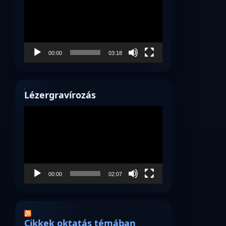
00:00
03:18
Lézergravírozás
Videólejátszó
00:00
02:07
Cikkek oktatás témában