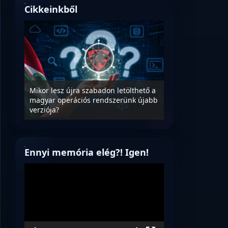
Cikkeinkből
ter
Mikor lesz újra szabadon letölthető a
ég
magyar operációs rendszerünk újabb
A magyar informa
verziója?
szoftverek megtis
Ennyi memória elég?! Igen!
Videólejátszó