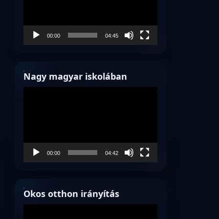
00:00
04:45
Nagy magyar iskolában
Videólejátszó
00:00
04:42
Okos otthon irányítás
Videólejátszó