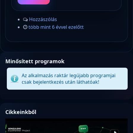
Hozzászólás
több mint 6 évvel ezelőtt
Minősített programok
Az alkalmazás raktár legújabb programjai
csak bejelentkezés után láthatóak!
Cikkeinkből