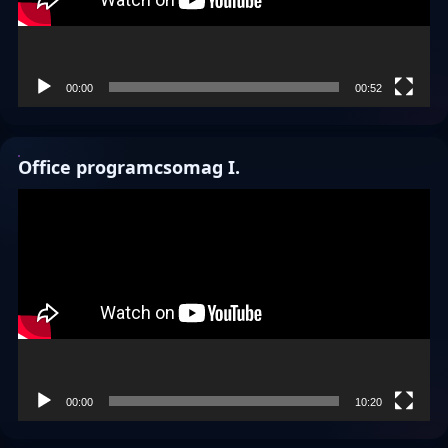
00:00
00:52
Office programcsomag I.
Videólejátszó
00:00
10:20