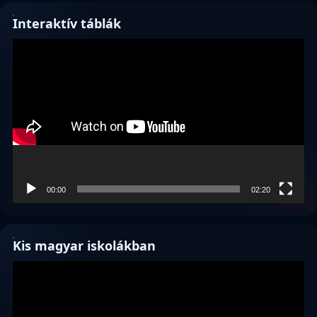
Interaktív táblák
Videólejátszó
00:00
02:20
Kis magyar iskolákban
Videólejátszó