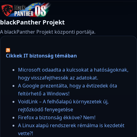
blackPanther Projekt
A blackPanther Projekt központi portálja.
Cikkek IT biztonság témában
Microsoft odaadta a kulcsokat a hatóságoknak,
hogy visszafejthessék az adatokat.
A Google prezentálta, hogy a évtizedek óta
feltörhető a Windows!
VoidLink – A felhőalapú környezetek új,
rejtőzködő fenyegetése
Firefox a biztonság ékköve? Nem!
A Linux alapú rendszerek rémálma is kezdetét
vette?!