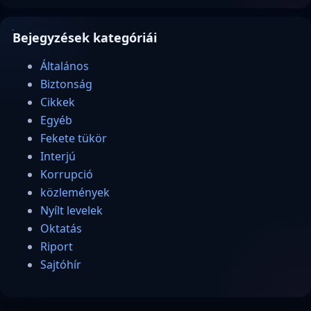
Bejegyzések kategóriái
Általános
Biztonság
Cikkek
Egyéb
Fekete tükör
Interjú
Korrupció
közlemények
Nyílt levelek
Oktatás
Riport
Sajtóhír