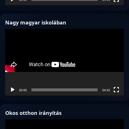
Nagy magyar iskolában
Videólejátszó
00:00
04:42
Okos otthon irányítás
Videólejátszó