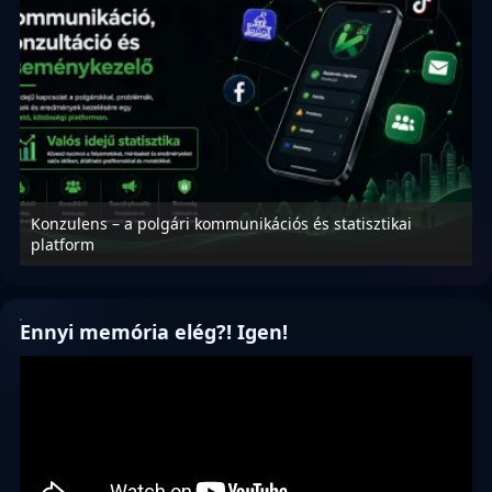
Konzulens – a polgári kommunikációs és statisztikai
N
platform
f
Ennyi memória elég?! Igen!
Videólejátszó