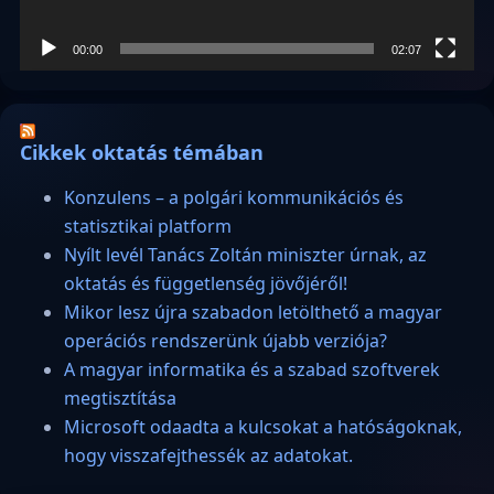
00:00
02:07
Cikkek oktatás témában
Konzulens – a polgári kommunikációs és
statisztikai platform
Nyílt levél Tanács Zoltán miniszter úrnak, az
oktatás és függetlenség jövőjéről!
Mikor lesz újra szabadon letölthető a magyar
operációs rendszerünk újabb verziója?
A magyar informatika és a szabad szoftverek
megtisztítása
Microsoft odaadta a kulcsokat a hatóságoknak,
hogy visszafejthessék az adatokat.