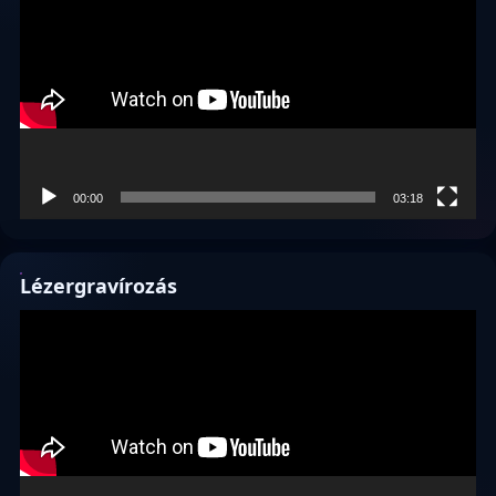
00:00
03:18
Lézergravírozás
Videólejátszó