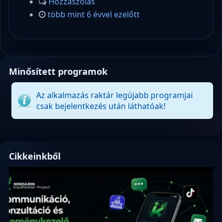
Hozzászólás
több mint 6 évvel ezelőtt
Minősített programok
Az alkalmazás raktár legújabb programjai
csak bejelentkezés után láthatóak!
Cikkeinkből