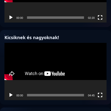
00:00
02:20
Kicsiknek és nagyoknak!
Videólejátszó
00:00
04:45