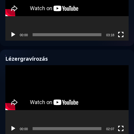
00:00
03:18
Lézergravírozás
Videólejátszó
00:00
02:07