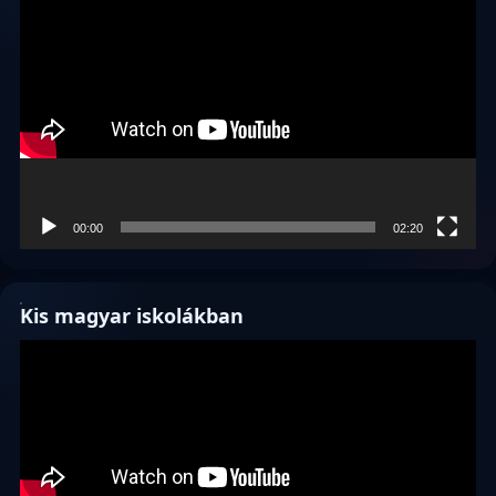
Videólejátszó
00:00
02:20
Kis magyar iskolákban
Videólejátszó