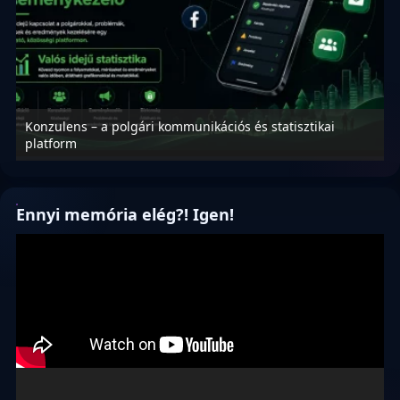
Konzulens – a polgári kommunikációs és statisztikai
N
platform
f
Ennyi memória elég?! Igen!
Videólejátszó