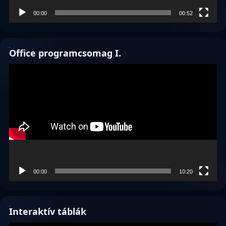
00:00
00:52
Office programcsomag I.
Videólejátszó
00:00
10:20
Interaktív táblák