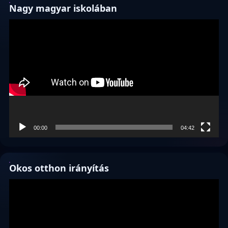
Nagy magyar iskolában
Videólejátszó
00:00
04:42
Okos otthon irányítás
Videólejátszó