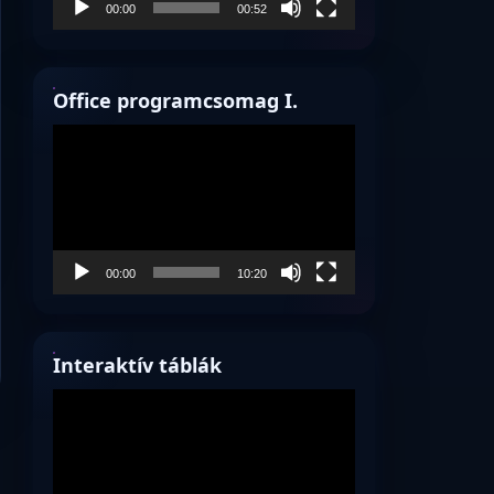
00:00
00:52
Office programcsomag I.
Videólejátszó
00:00
10:20
Interaktív táblák
Videólejátszó