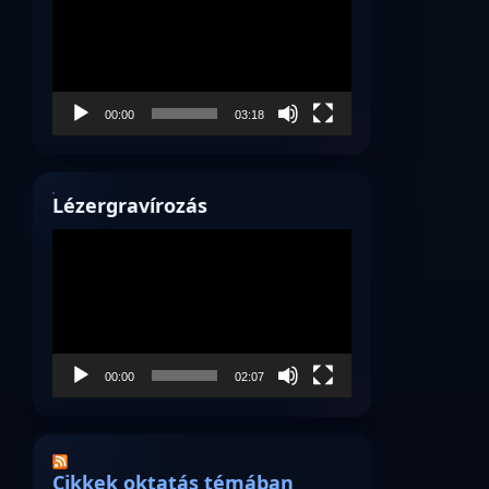
00:00
03:18
Lézergravírozás
Videólejátszó
00:00
02:07
Cikkek oktatás témában