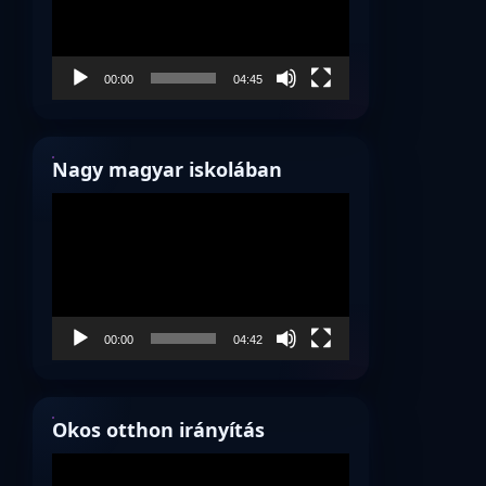
00:00
04:45
Nagy magyar iskolában
Videólejátszó
00:00
04:42
Okos otthon irányítás
Videólejátszó