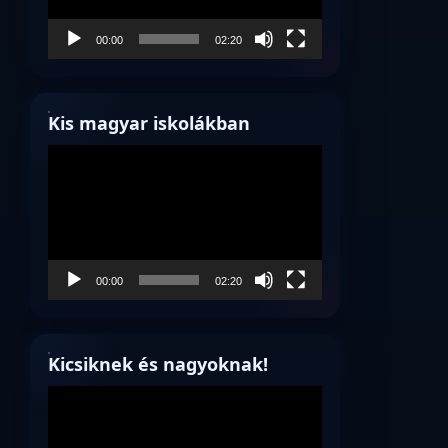
00:00
02:20
Kis magyar iskolákban
Videólejátszó
00:00
02:20
Kicsiknek és nagyoknak!
Videólejátszó