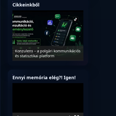
Cikkeinkből
Nyílt levél Tanác
essék
Konzulens – a polgári kommunikációs
úrnak, az oktatá
és statisztikai platform
jövőjéről!
Ennyi memória elég?! Igen!
Videólejátszó