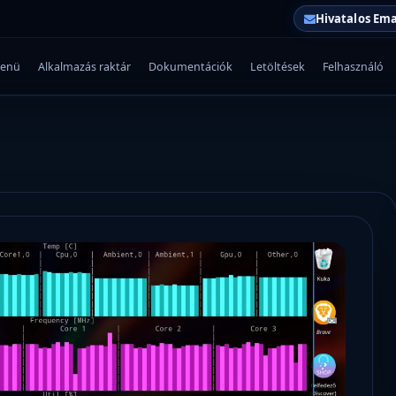
Hivatalos Ema
enü
Alkalmazás raktár
Dokumentációk
Letöltések
Felhasználó