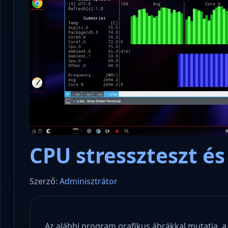
CPU stresszteszt é
Szerző:
Adminisztrátor
Az alábbi program grafikus ábrákkal mutatja a 