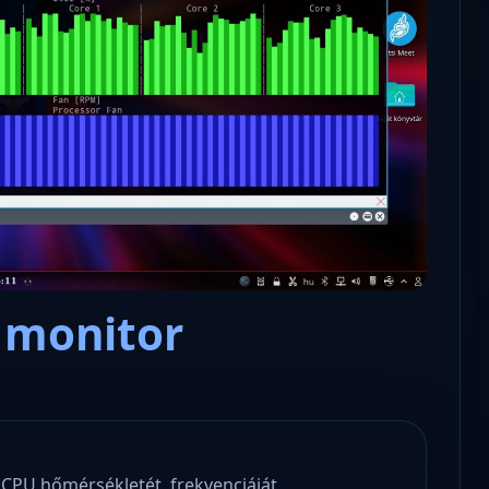
Microsoft odaadta a kulcsokat a
hatóságoknak, hogy visszafejth
az adatokat.
s monitor
CPU hőmérsékletét, frekvenciáját,