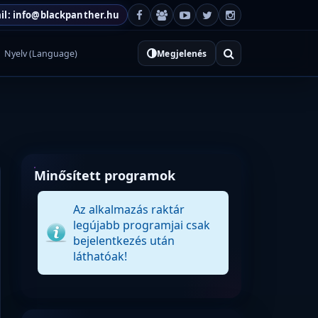
il: info@blackpanther.hu
Nyelv (Language)
Megjelenés
Minősített programok
Az alkalmazás raktár
legújabb programjai csak
bejelentkezés után
láthatóak!