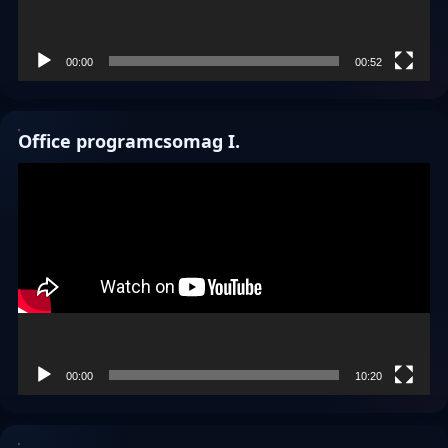
00:00
00:52
Office programcsomag I.
Videólejátszó
00:00
10:20