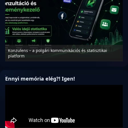
Konzulens – a polgári kommunikációs és statisztikai
N
platform
f
Ennyi memória elég?! Igen!
Videólejátszó