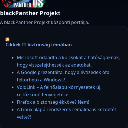
blackPanther Projekt
A blackPanther Projekt központi portálja.
Cikkek IT biztonság témában
Microsoft odaadta a kulcsokat a hatóságoknak,
hogy visszafejthessék az adatokat.
A Google prezentálta, hogy a évtizedek óta
feltörhető a Windows!
VoidLink – A felhőalapú környezetek új,
rejtőzködő fenyegetése
Firefox a biztonság ékköve? Nem!
A Linux alapú rendszerek rémálma is kezdetét
vette?!