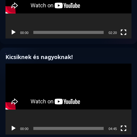
00:00
02:20
Kicsiknek és nagyoknak!
Videólejátszó
00:00
04:45