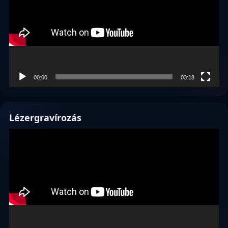
00:00
03:18
Lézergravírozás
Videólejátszó