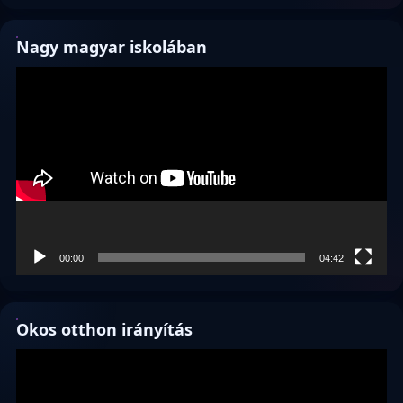
Nagy magyar iskolában
Videólejátszó
00:00
04:42
Okos otthon irányítás
Videólejátszó