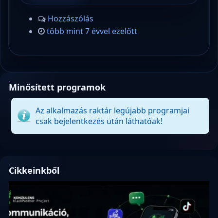
Hozzászólás
több mint 7 évvel ezelőtt
Minősített programok
Az alkalmazás raktár legújabb programjai
csak bejelentkezés után láthatóak!
Cikkeinkből