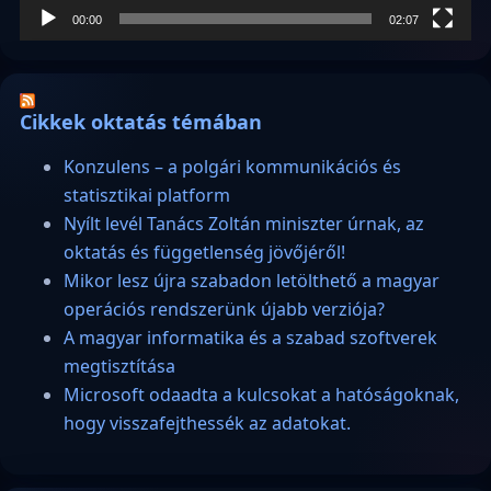
00:00
02:07
Cikkek oktatás témában
Konzulens – a polgári kommunikációs és
statisztikai platform
Nyílt levél Tanács Zoltán miniszter úrnak, az
oktatás és függetlenség jövőjéről!
Mikor lesz újra szabadon letölthető a magyar
operációs rendszerünk újabb verziója?
A magyar informatika és a szabad szoftverek
megtisztítása
Microsoft odaadta a kulcsokat a hatóságoknak,
hogy visszafejthessék az adatokat.