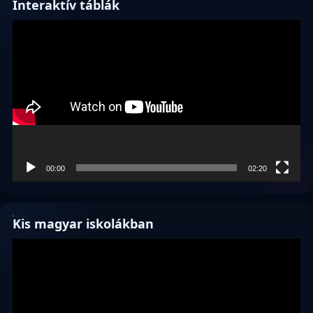
Interaktív táblák
Videólejátszó
00:00
02:20
Kis magyar iskolákban
Videólejátszó