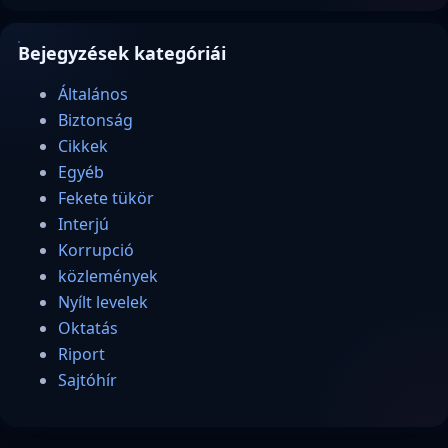
Bejegyzések kategóriái
Általános
Biztonság
Cikkek
Egyéb
Fekete tükör
Interjú
Korrupció
közlemények
Nyílt levelek
Oktatás
Riport
Sajtóhír