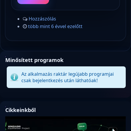
Hozzászólás
több mint 6 évvel ezelőtt
Minősített programok
Az alkalmazás raktár legújabb programjai
csak bejelentkezés után láthatóak!
Cikkeinkből