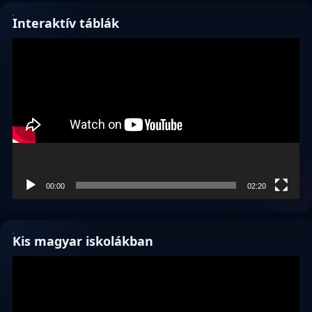
Interaktív táblák
Videólejátszó
00:00
02:20
Kis magyar iskolákban
Videólejátszó