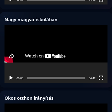
Nagy magyar iskolában
Videólejátszó
00:00
04:42
Okos otthon irányítás
Videólejátszó