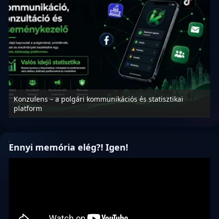
Konzulens – a polgári kommunikációs és statisztikai
N
platform
f
Ennyi memória elég?! Igen!
Videólejátszó