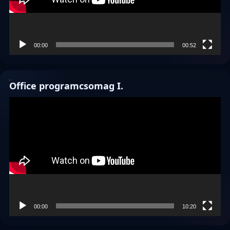
00:00
00:52
Office programcsomag I.
Videólejátszó
00:00
10:20