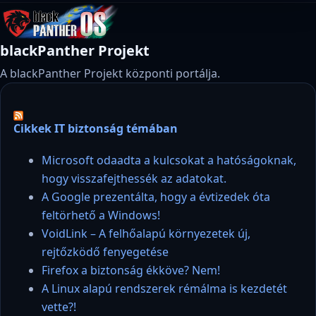
blackPanther Projekt
A blackPanther Projekt központi portálja.
Cikkek IT biztonság témában
Microsoft odaadta a kulcsokat a hatóságoknak,
hogy visszafejthessék az adatokat.
A Google prezentálta, hogy a évtizedek óta
feltörhető a Windows!
VoidLink – A felhőalapú környezetek új,
rejtőzködő fenyegetése
Firefox a biztonság ékköve? Nem!
A Linux alapú rendszerek rémálma is kezdetét
vette?!