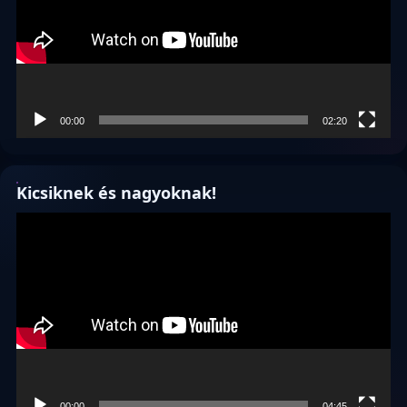
00:00
02:20
Kicsiknek és nagyoknak!
Videólejátszó
00:00
04:45