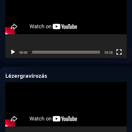
00:00
03:18
Lézergravírozás
Videólejátszó