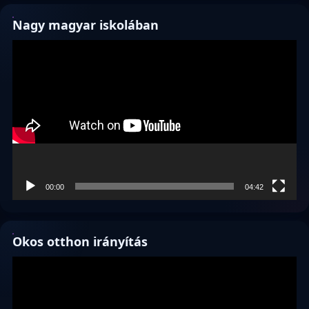
Nagy magyar iskolában
Videólejátszó
00:00
04:42
Okos otthon irányítás
Videólejátszó