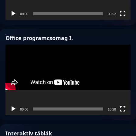
00:00
00:52
Office programcsomag I.
Videólejátszó
00:00
10:20
Interaktív táblák