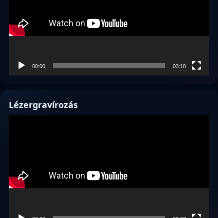
00:00
03:18
Lézergravírozás
Videólejátszó