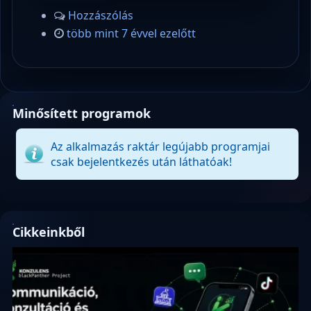
Hozzászólás
több mint 7 évvel ezelőtt
Minősített programok
Az alkalmazás raktár legújabb programjai
csak bejelentkezés után láthatóak!
Cikkeinkből