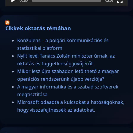
00:00
02:07
Cikkek oktatás témában
Konzulens – a polgári kommunikációs és
statisztikai platform
Nyílt levél Tanács Zoltán miniszter úrnak, az
oktatás és függetlenség jövőjéről!
Mikor lesz újra szabadon letölthető a magyar
operációs rendszerünk újabb verziója?
A magyar informatika és a szabad szoftverek
megtisztítása
Microsoft odaadta a kulcsokat a hatóságoknak,
hogy visszafejthessék az adatokat.