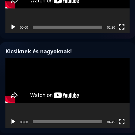
00:00
02:20
Kicsiknek és nagyoknak!
Videólejátszó
00:00
04:45