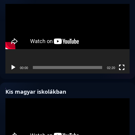
Videólejátszó
00:00
02:20
Kis magyar iskolákban
Videólejátszó