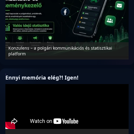
Konzulens – a polgári kommunikációs és statisztikai
N
platform
f
Ennyi memória elég?! Igen!
Videólejátszó