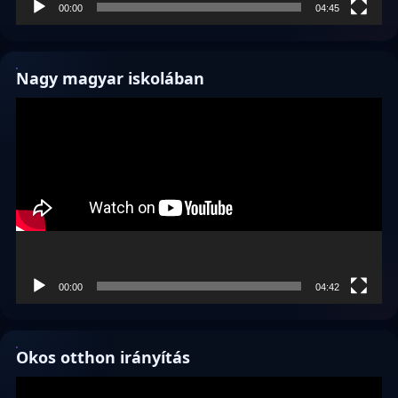
00:00
04:45
Nagy magyar iskolában
Videólejátszó
00:00
04:42
Okos otthon irányítás
Videólejátszó