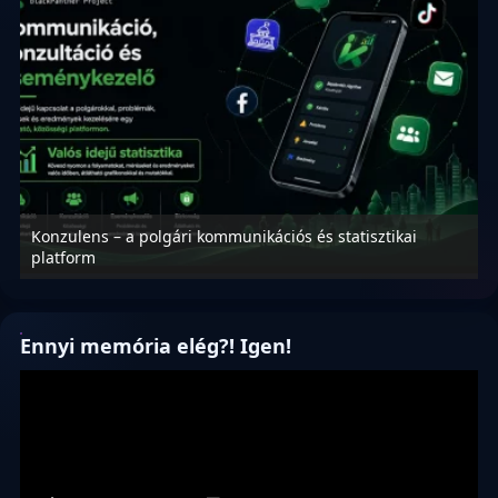
Konzulens – a polgári kommunikációs és statisztikai
N
platform
f
Ennyi memória elég?! Igen!
Videólejátszó