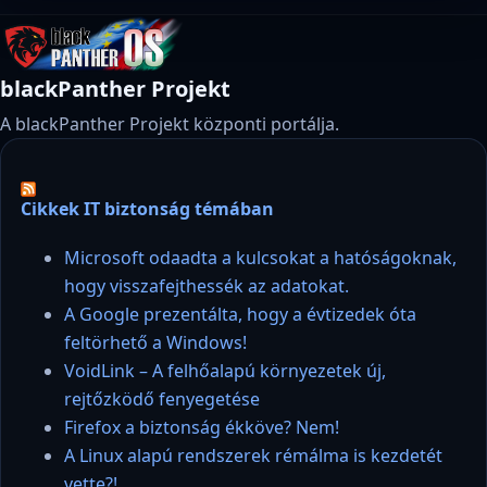
blackPanther Projekt
A blackPanther Projekt központi portálja.
Cikkek IT biztonság témában
Microsoft odaadta a kulcsokat a hatóságoknak,
hogy visszafejthessék az adatokat.
A Google prezentálta, hogy a évtizedek óta
feltörhető a Windows!
VoidLink – A felhőalapú környezetek új,
rejtőzködő fenyegetése
Firefox a biztonság ékköve? Nem!
A Linux alapú rendszerek rémálma is kezdetét
vette?!