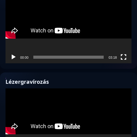
00:00
03:18
Lézergravírozás
Videólejátszó