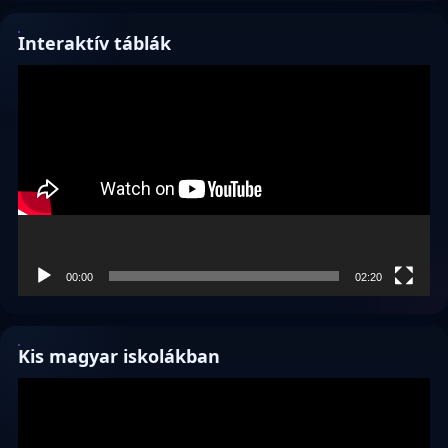
Interaktív táblák
Videólejátszó
00:00
02:20
Kis magyar iskolákban
Videólejátszó