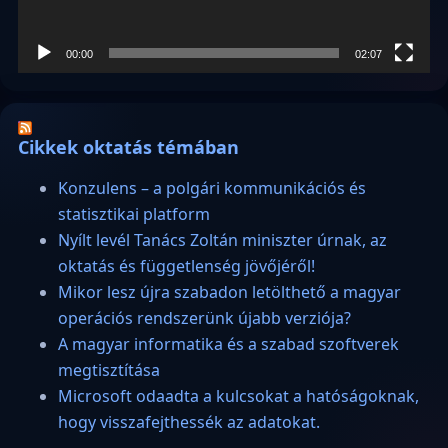
00:00
02:07
Cikkek oktatás témában
Konzulens – a polgári kommunikációs és
statisztikai platform
Nyílt levél Tanács Zoltán miniszter úrnak, az
oktatás és függetlenség jövőjéről!
Mikor lesz újra szabadon letölthető a magyar
operációs rendszerünk újabb verziója?
A magyar informatika és a szabad szoftverek
megtisztítása
Microsoft odaadta a kulcsokat a hatóságoknak,
hogy visszafejthessék az adatokat.