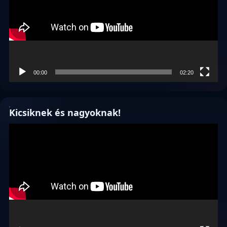
00:00
02:20
Kicsiknek és nagyoknak!
Videólejátszó