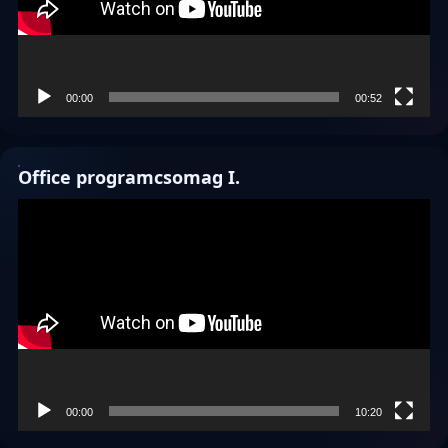
00:00
00:52
Office programcsomag I.
Videólejátszó
00:00
10:20