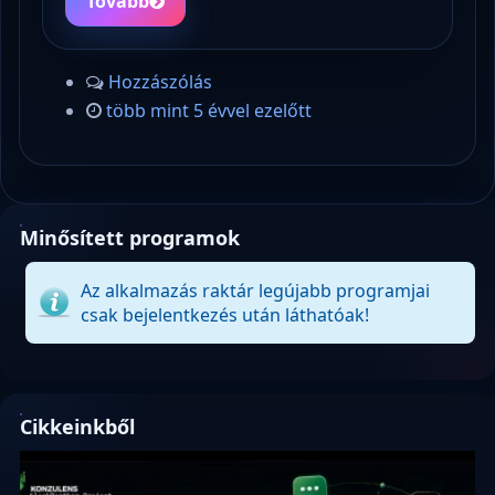
Tovább
Hozzászólás
több mint 5 évvel ezelőtt
Minősített programok
Az alkalmazás raktár legújabb programjai
csak bejelentkezés után láthatóak!
Cikkeinkből