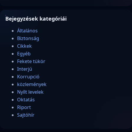
Bejegyzések kategóriái
Általános
Biztonság
Cikkek
Egyéb
Fekete tükör
Interjú
Korrupció
közlemények
Nyílt levelek
Oktatás
Riport
Sajtóhír