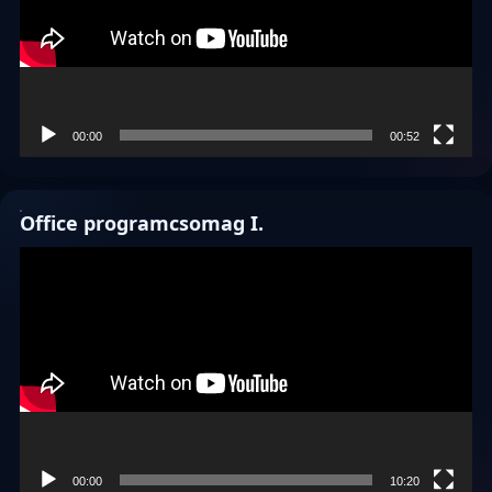
00:00
00:52
Office programcsomag I.
Videólejátszó
00:00
10:20