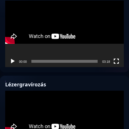
Videólejátszó
00:00
03:18
Lézergravírozás
Videólejátszó