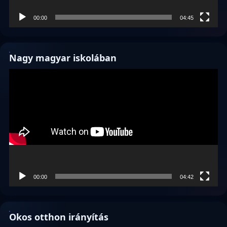
00:00
04:45
Nagy magyar iskolában
Videólejátszó
00:00
04:42
Okos otthon irányítás