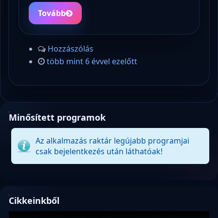
Tovább
Hozzászólás
több mint 6 évvel ezelőtt
Minősített programok
Az alkalmazás raktár legújabb programjai
csak bejelentkezés után láthatóak!
Cikkeinkből