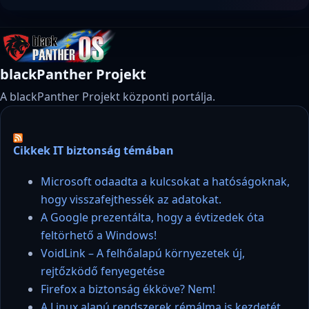
blackPanther Projekt
A blackPanther Projekt központi portálja.
Cikkek IT biztonság témában
Microsoft odaadta a kulcsokat a hatóságoknak,
hogy visszafejthessék az adatokat.
A Google prezentálta, hogy a évtizedek óta
feltörhető a Windows!
VoidLink – A felhőalapú környezetek új,
rejtőzködő fenyegetése
Firefox a biztonság ékköve? Nem!
A Linux alapú rendszerek rémálma is kezdetét