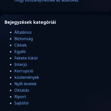
hogy visszafejthessék az adatokat.
Bejegyzések kategóriái
Általános
Biztonság
Cikkek
Egyéb
Fekete tükör
Interjú
Korrupció
közlemények
Nyílt levelek
Oktatás
Riport
Sajtóhír