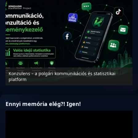
Konzulens – a polgári kommunikációs és statisztikai
N
platform
f
Ennyi memória elég?! Igen!
Videólejátszó