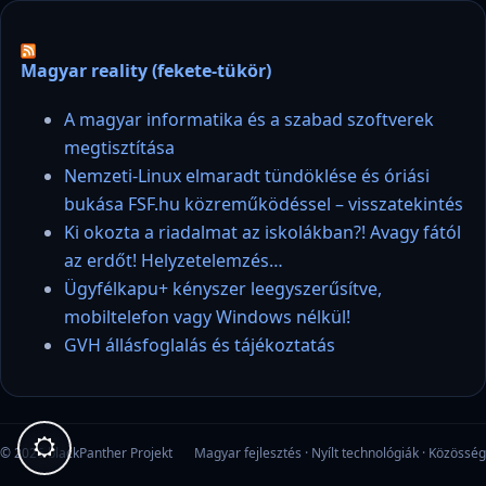
Magyar reality (fekete-tükör)
A magyar informatika és a szabad szoftverek
megtisztítása
Nemzeti-Linux elmaradt tündöklése és óriási
bukása FSF.hu közreműködéssel – visszatekintés
Ki okozta a riadalmat az iskolákban?! Avagy fától
az erdőt! Helyzetelemzés…
Ügyfélkapu+ kényszer leegyszerűsítve,
mobiltelefon vagy Windows nélkül!
GVH állásfoglalás és tájékoztatás
© 2026 blackPanther Projekt
Magyar fejlesztés · Nyílt technológiák · Közösség