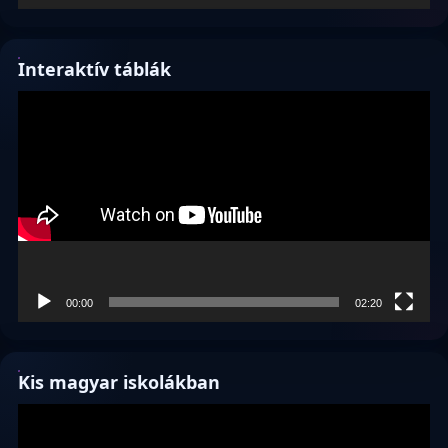
Interaktív táblák
Videólejátszó
00:00
02:20
Kis magyar iskolákban
Videólejátszó