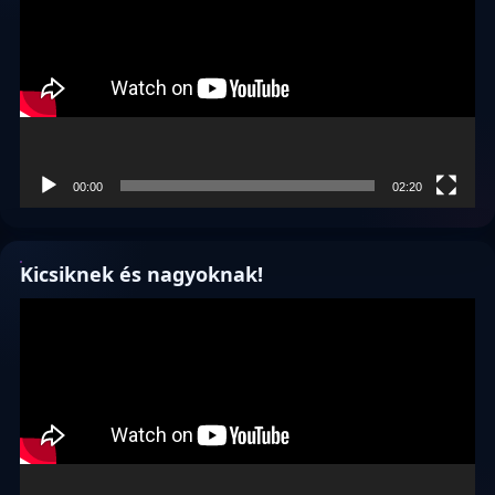
00:00
02:20
Kicsiknek és nagyoknak!
Videólejátszó