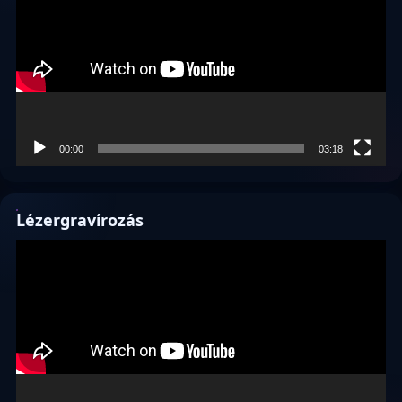
00:00
03:18
Lézergravírozás
Videólejátszó