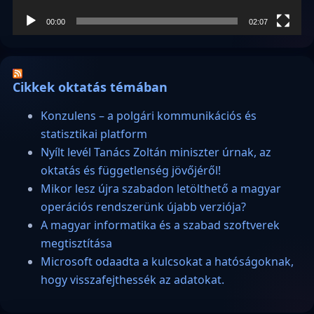
00:00
02:07
Cikkek oktatás témában
Konzulens – a polgári kommunikációs és
statisztikai platform
Nyílt levél Tanács Zoltán miniszter úrnak, az
oktatás és függetlenség jövőjéről!
Mikor lesz újra szabadon letölthető a magyar
operációs rendszerünk újabb verziója?
A magyar informatika és a szabad szoftverek
megtisztítása
Microsoft odaadta a kulcsokat a hatóságoknak,
hogy visszafejthessék az adatokat.