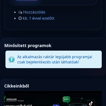
Hozzászólás
kb. 1 évvel ezelőtt
Minősített programok
Az alkalmazás raktár legújabb programjai
csak bejelentkezés után láthatóak!
Cikkeinkből