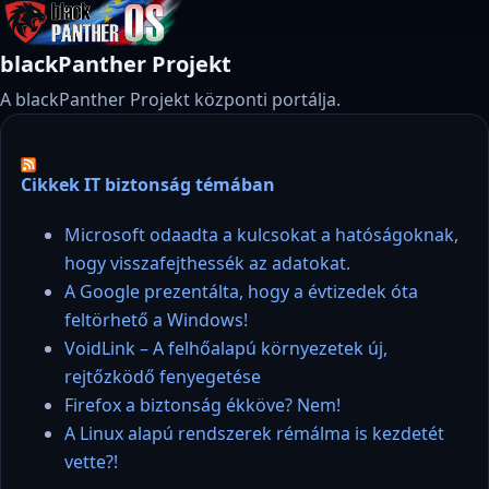
blackPanther Projekt
A blackPanther Projekt központi portálja.
Cikkek IT biztonság témában
Microsoft odaadta a kulcsokat a hatóságoknak,
hogy visszafejthessék az adatokat.
A Google prezentálta, hogy a évtizedek óta
feltörhető a Windows!
VoidLink – A felhőalapú környezetek új,
rejtőzködő fenyegetése
Firefox a biztonság ékköve? Nem!
A Linux alapú rendszerek rémálma is kezdetét
vette?!