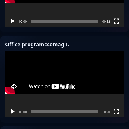
00:00
00:52
Office programcsomag I.
Videólejátszó
00:00
10:20