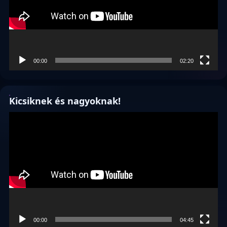
00:00
02:20
Kicsiknek és nagyoknak!
Videólejátszó
00:00
04:45