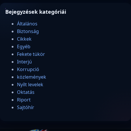
Bejegyzések kategóriái
Általános
Biztonság
Cikkek
Egyéb
Fekete tükör
Interjú
Korrupció
közlemények
Nyílt levelek
Oktatás
Riport
Sajtóhír