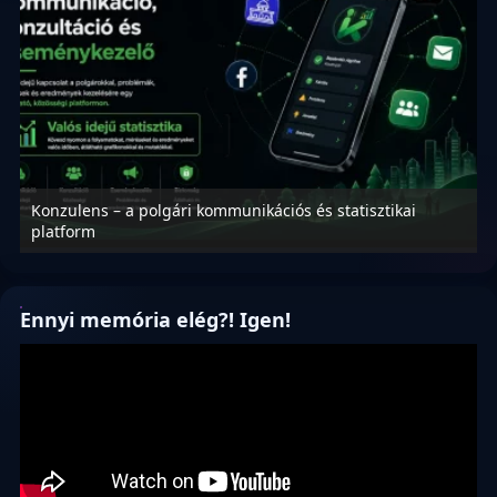
Konzulens – a polgári kommunikációs és statisztikai
N
platform
f
Ennyi memória elég?! Igen!
Videólejátszó