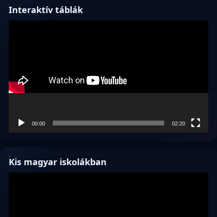
Interaktív táblák
Videólejátszó
00:00
02:20
Kis magyar iskolákban
Videólejátszó