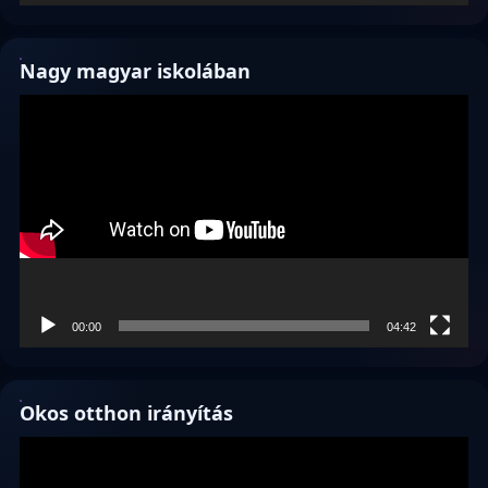
Nagy magyar iskolában
Videólejátszó
00:00
04:42
Okos otthon irányítás
Videólejátszó