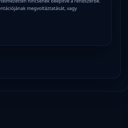
értelmezetten nincsenek beépítve a rendszerbe.
entációjának megvoltáztatását, vagy