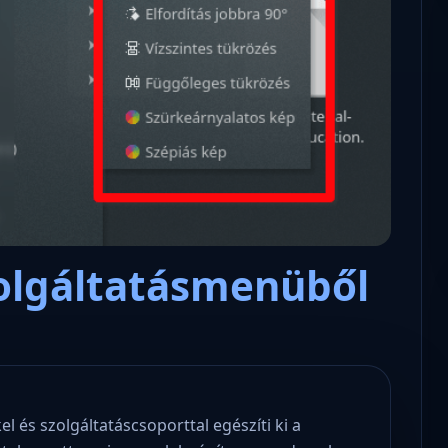
Microsoft odaadta a kulcsokat a
hatóságoknak, hogy visszafejth
az adatokat.
olgáltatásmenüből
és szolgáltatáscsoporttal egészíti ki a