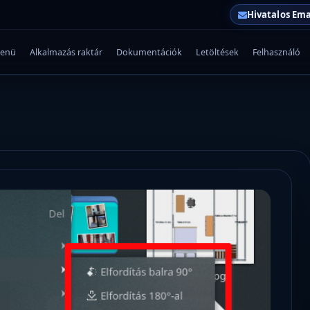
Hivatalos Ema
enü
Alkalmazás raktár
Dokumentációk
Letöltések
Felhasználó