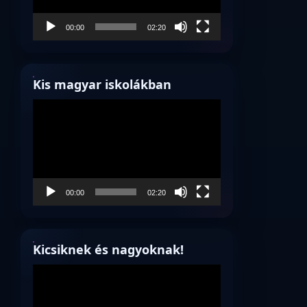
00:00
02:20
Kis magyar iskolákban
Videólejátszó
00:00
02:20
Kicsiknek és nagyoknak!
Videólejátszó