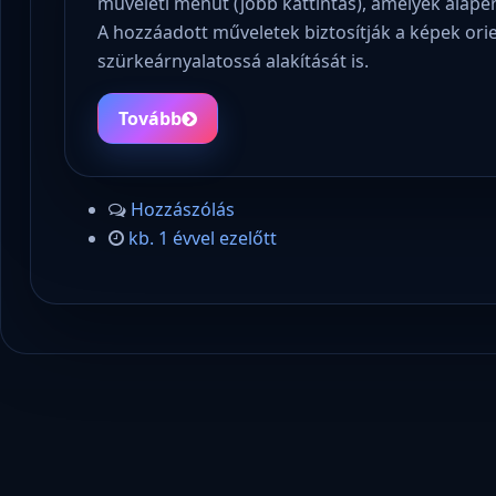
műveleti menüt (jobb kattintás), amelyek alap
A hozzáadott műveletek biztosítják a képek ori
szürkeárnyalatossá alakítását is.
Tovább
Hozzászólás
kb. 1 évvel ezelőtt