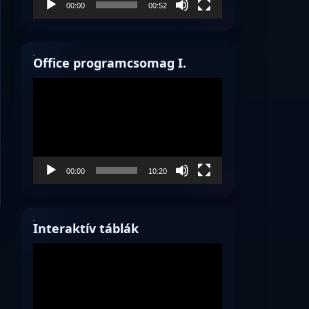
00:00
00:52
Office programcsomag I.
Videólejátszó
00:00
10:20
Interaktív táblák
Videólejátszó