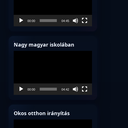
00:00
04:45
Nagy magyar iskolában
Videólejátszó
00:00
04:42
Okos otthon irányítás
Videólejátszó