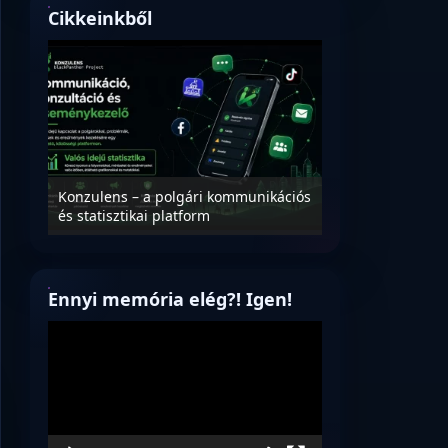
Cikkeinkből
Nyílt levél Tanác
essék
Konzulens – a polgári kommunikációs
úrnak, az oktatá
és statisztikai platform
jövőjéről!
Ennyi memória elég?! Igen!
Videólejátszó