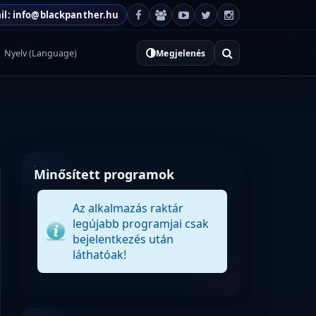
il: info@blackpanther.hu
Nyelv (Language)
Megjelenés
Minősített programok
Az alkalmazás raktár
legújabb programjai csak
bejelentkezés után
láthatóak!