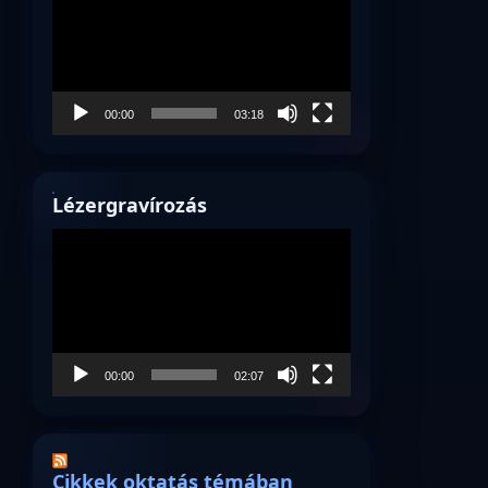
00:00
03:18
Lézergravírozás
Videólejátszó
00:00
02:07
Cikkek oktatás témában