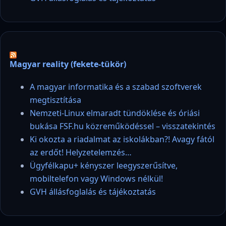
Magyar reality (fekete-tükör)
A magyar informatika és a szabad szoftverek
megtisztítása
Nemzeti-Linux elmaradt tündöklése és óriási
bukása FSF.hu közreműködéssel – visszatekintés
Ki okozta a riadalmat az iskolákban?! Avagy fától
az erdőt! Helyzetelemzés…
Ügyfélkapu+ kényszer leegyszerűsítve,
mobiltelefon vagy Windows nélkül!
GVH állásfoglalás és tájékoztatás