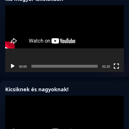
Videólejátszó
00:00
02:20
Kicsiknek és nagyoknak!
Videólejátszó