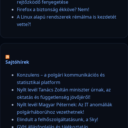
rejtőzködő fenyegetése
Firefox a biztonság ékköve? Nem!
A Linux alapú rendszerek rémálma is kezdetét
vette?!
Sajtóhírek
Konzulens – a polgári kommunikációs és
statisztikai platform
Nyílt levél Tanács Zoltán miniszter úrnak, az
oktatás és függetlenség jövőjéről!
Nyílt levél Magyar Péternek: Az IT anomáliák
polgárháborúhoz vezethetnek!
Elindult a felhőszolgáltatásunk, a Sky!
GVH állásfoglalás és tájékoztatás