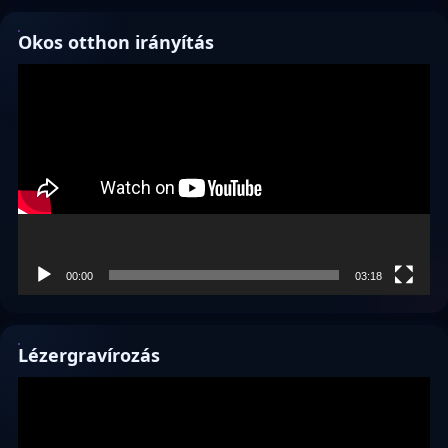
Okos otthon irányítás
Videólejátszó
00:00
03:18
Lézergravírozás
Videólejátszó