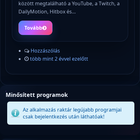
között megtalálható a YouTube, a Twitch, a
DailyMotion, Hitbox és…
Tovább
Hozzászólás
több mint 2 évvel ezelőtt
Minősített programok
Az alkalmazás raktár legújabb programjai
csak bejelentkezés után láthatóak!