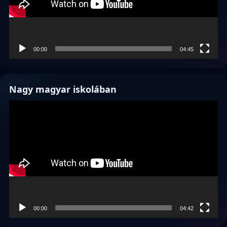
00:00
04:45
Nagy magyar iskolában
Videólejátszó
00:00
04:42