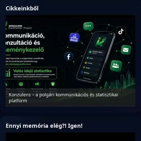
Cikkeinkből
Konzulens – a polgári kommunikációs és statisztikai
N
platform
f
Ennyi memória elég?! Igen!
Videólejátszó