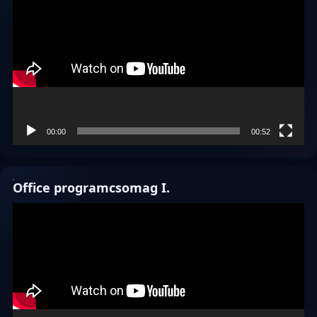
00:00
00:52
Office programcsomag I.
Videólejátszó