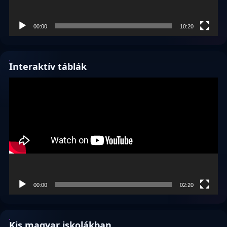
00:00
10:20
Interaktív táblák
Videólejátszó
00:00
02:20
Kis magyar iskolákban