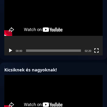
Videólejátszó
00:00
02:20
Kicsiknek és nagyoknak!
Videólejátszó