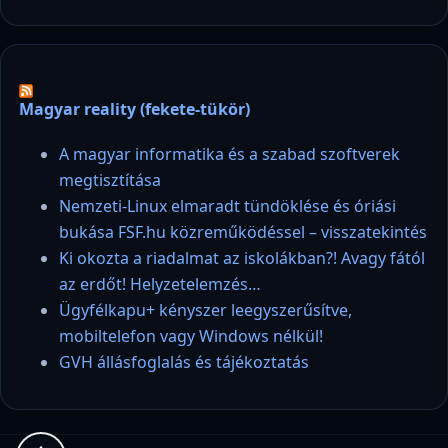
Magyar reality (fekete-tükör)
A magyar informatika és a szabad szoftverek
megtisztítása
Nemzeti-Linux elmaradt tündöklése és óriási
bukása FSF.hu közreműködéssel – visszatekintés
Ki okozta a riadalmat az iskolákban?! Avagy fától
az erdőt! Helyzetelemzés…
Ügyfélkapu+ kényszer leegyszerűsítve,
mobiltelefon vagy Windows nélkül!
GVH állásfoglalás és tájékoztatás