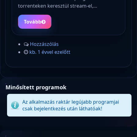
torrenteken keresztül stream-el,…
Tovább
Hozzászólás
kb. 1 évvel ezelőtt
Minősített programok
Az alkalmazás raktár legújabb programjai
csak bejelentkezés után láthatóak!