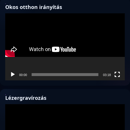
Okos otthon irányítás
Videólejátszó
00:00
03:18
Lézergravírozás
Videólejátszó