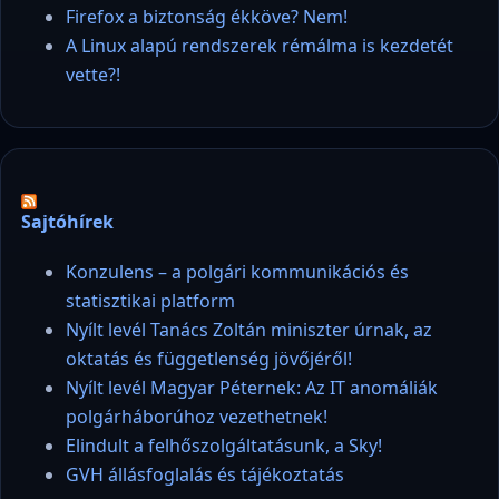
Firefox a biztonság ékköve? Nem!
A Linux alapú rendszerek rémálma is kezdetét
vette?!
Sajtóhírek
Konzulens – a polgári kommunikációs és
statisztikai platform
Nyílt levél Tanács Zoltán miniszter úrnak, az
oktatás és függetlenség jövőjéről!
Nyílt levél Magyar Péternek: Az IT anomáliák
polgárháborúhoz vezethetnek!
Elindult a felhőszolgáltatásunk, a Sky!
GVH állásfoglalás és tájékoztatás