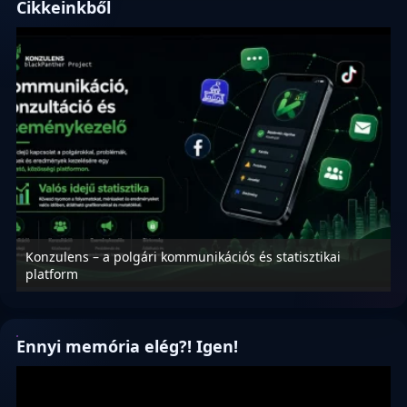
Cikkeinkből
Konzulens – a polgári kommunikációs és statisztikai
N
platform
f
Ennyi memória elég?! Igen!
Videólejátszó