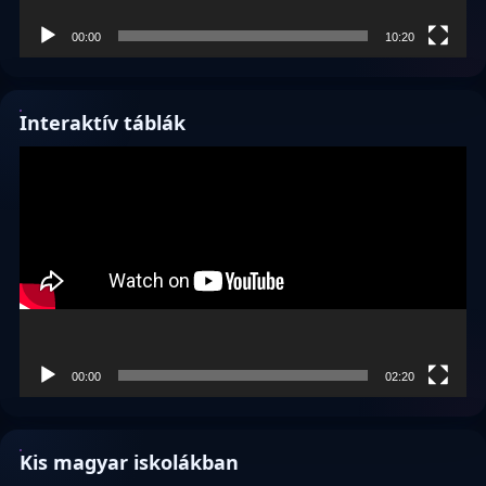
00:00
10:20
Interaktív táblák
Videólejátszó
00:00
02:20
Kis magyar iskolákban