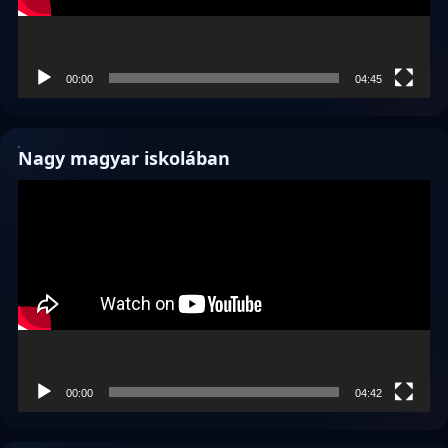
00:00
04:45
Nagy magyar iskolában
Videólejátszó
00:00
04:42