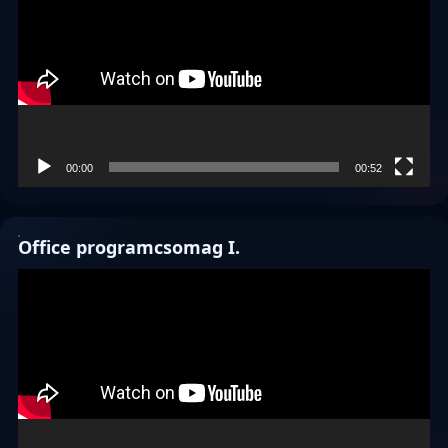
00:00
00:52
Office programcsomag I.
Videólejátszó