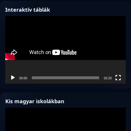
Interaktív táblák
Videólejátszó
00:00
02:20
Kis magyar iskolákban
Videólejátszó