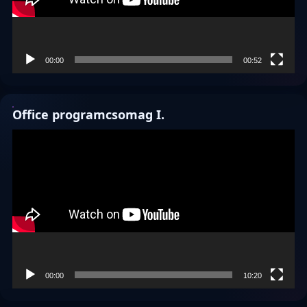
00:00
00:52
Office programcsomag I.
Videólejátszó
00:00
10:20