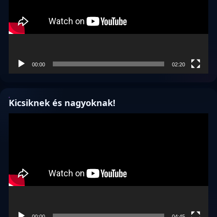
00:00
02:20
Kicsiknek és nagyoknak!
Videólejátszó
00:00
04:45