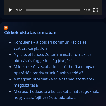
00:00
02:07
Cikkek oktatás témában
Konzulens – a polgári kommunikációs és
statisztikai platform
Nyílt levél Tanács Zoltán miniszter úrnak, az
oktatás és függetlenség jövőjéről!
Mikor lesz újra szabadon letölthető a magyar
operációs rendszerünk újabb verziója?
A magyar informatika és a szabad szoftverek
megtisztítása
Microsoft odaadta a kulcsokat a hatóságoknak,
hogy visszafejthessék az adatokat.