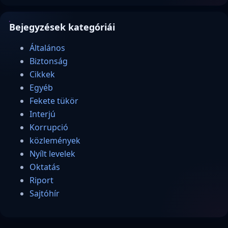
Bejegyzések kategóriái
Általános
Biztonság
Cikkek
Egyéb
Fekete tükör
Interjú
Korrupció
közlemények
Nyílt levelek
Oktatás
Riport
Sajtóhír