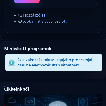
Hozzászólás
több mint 5 évvel ezelőtt
Minősített programok
Az alkalmazás raktár legújabb programjai
csak bejelentkezés után láthatóak!
Cikkeinkből