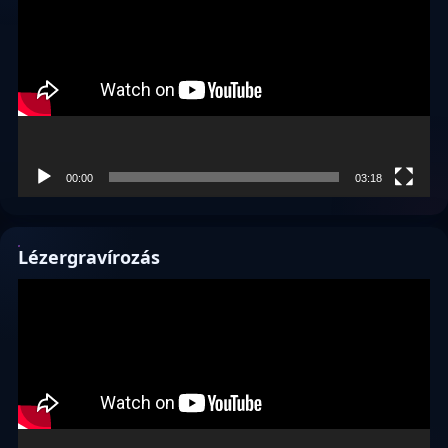
00:00
03:18
Lézergravírozás
Videólejátszó