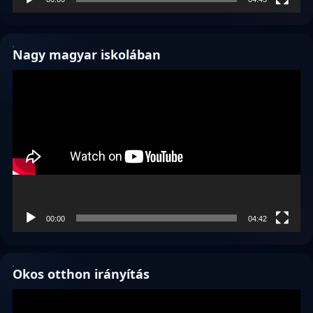
Nagy magyar iskolában
Videólejátszó
00:00
04:42
Okos otthon irányítás
Videólejátszó