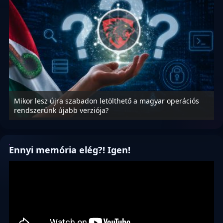
Mikor lesz újra szabadon letölthető a magyar operációs
A
rendszerünk újabb verziója?
m
Ennyi memória elég?! Igen!
Videólejátszó