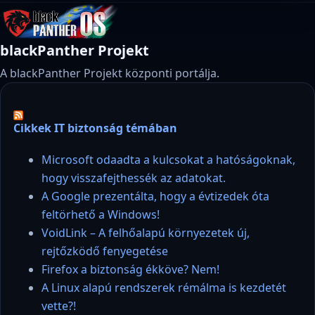
blackPanther Projekt
A blackPanther Projekt központi portálja.
Cikkek IT biztonság témában
Microsoft odaadta a kulcsokat a hatóságoknak,
hogy visszafejthessék az adatokat.
A Google prezentálta, hogy a évtizedek óta
feltörhető a Windows!
VoidLink – A felhőalapú környezetek új,
rejtőzködő fenyegetése
Firefox a biztonság ékköve? Nem!
A Linux alapú rendszerek rémálma is kezdetét
vette?!