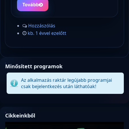
Tovább
Hozzászólás
kb. 1 évvel ezelőtt
Minősített programok
Az alkalmazás raktár legújabb programjai
csak bejelentkezés után láthatóak!
Cikkeinkből