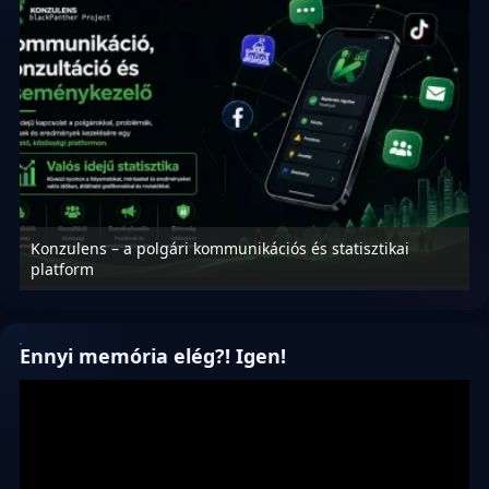
Konzulens – a polgári kommunikációs és statisztikai
N
platform
f
Ennyi memória elég?! Igen!
Videólejátszó