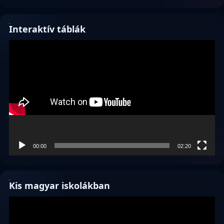
Interaktív táblák
Videólejátszó
00:00
02:20
Kis magyar iskolákban
Videólejátszó