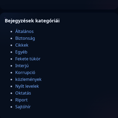
Bejegyzések kategóriái
Általános
Biztonság
Cikkek
Egyéb
Fekete tükör
Interjú
Korrupció
közlemények
Nyílt levelek
Oktatás
Riport
Sajtóhír