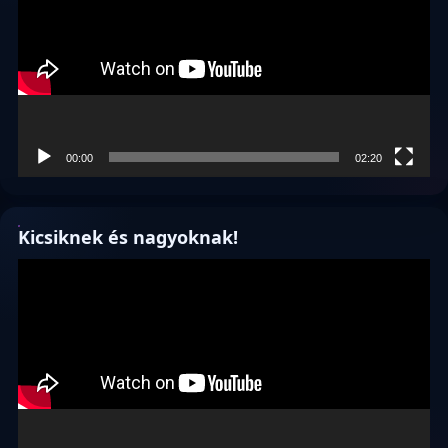
00:00
02:20
Kicsiknek és nagyoknak!
Videólejátszó