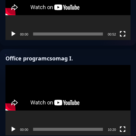
00:00
00:52
Office programcsomag I.
Videólejátszó
00:00
10:20