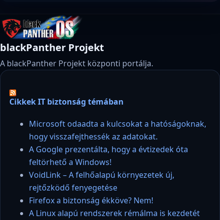
blackPanther Projekt
A blackPanther Projekt központi portálja.
Cikkek IT biztonság témában
Microsoft odaadta a kulcsokat a hatóságoknak,
hogy visszafejthessék az adatokat.
A Google prezentálta, hogy a évtizedek óta
feltörhető a Windows!
VoidLink – A felhőalapú környezetek új,
rejtőzködő fenyegetése
Firefox a biztonság ékköve? Nem!
A Linux alapú rendszerek rémálma is kezdetét