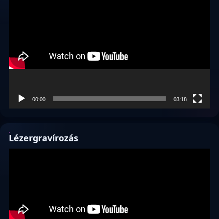
Videólejátszó
00:00
03:18
Lézergravírozás
Videólejátszó