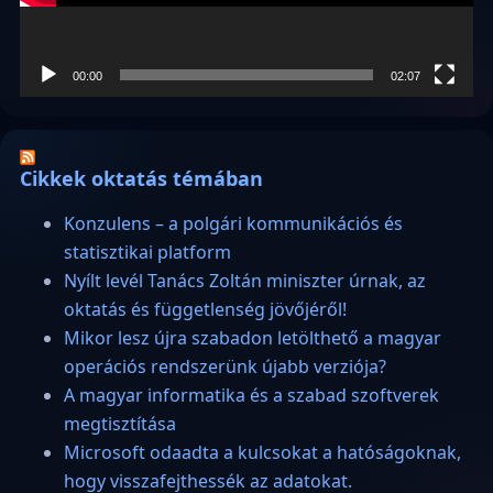
00:00
02:07
Cikkek oktatás témában
Konzulens – a polgári kommunikációs és
statisztikai platform
Nyílt levél Tanács Zoltán miniszter úrnak, az
oktatás és függetlenség jövőjéről!
Mikor lesz újra szabadon letölthető a magyar
operációs rendszerünk újabb verziója?
A magyar informatika és a szabad szoftverek
megtisztítása
Microsoft odaadta a kulcsokat a hatóságoknak,
hogy visszafejthessék az adatokat.