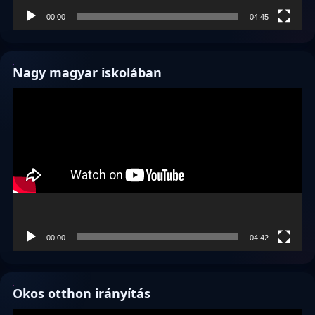
00:00
04:45
Nagy magyar iskolában
Videólejátszó
00:00
04:42
Okos otthon irányítás