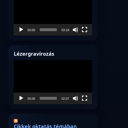
00:00
03:18
Lézergravírozás
Videólejátszó
00:00
02:07
Cikkek oktatás témában