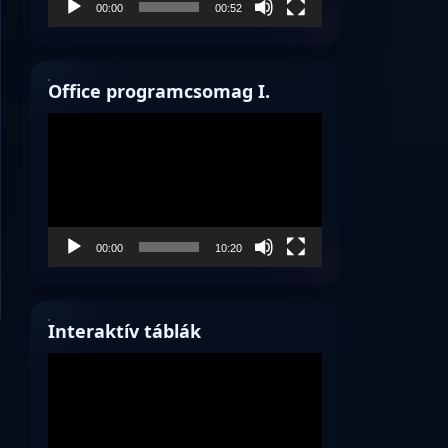
00:00
00:52
Office programcsomag I.
Videólejátszó
00:00
10:20
Interaktív táblák
Videólejátszó