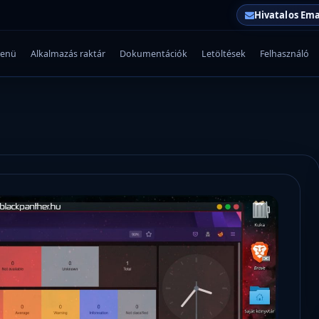
Hivatalos Ema
enü
Alkalmazás raktár
Dokumentációk
Letöltések
Felhasználó