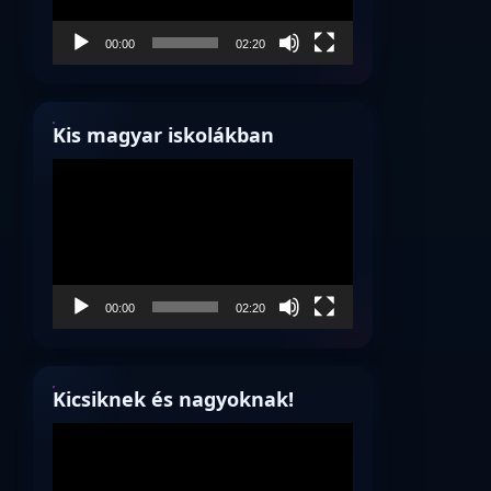
00:00
02:20
Kis magyar iskolákban
Videólejátszó
00:00
02:20
Kicsiknek és nagyoknak!
Videólejátszó