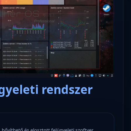
Microsoft odaadta a kulcsokat a
hatóságoknak, hogy visszafejth
az adatokat.
ügyeleti rendszer
, bővíthető és elosztott felügyeleti szoftver,