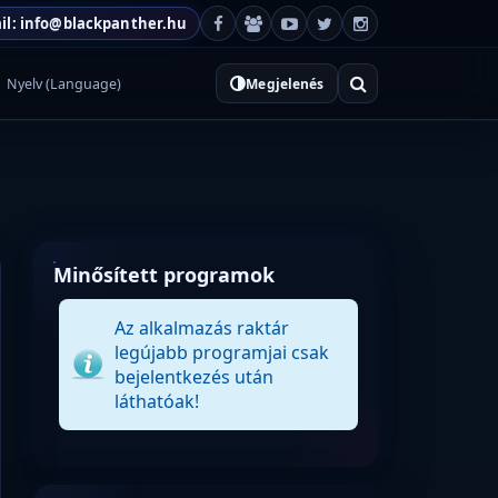
il: info@blackpanther.hu
Nyelv (Language)
Megjelenés
Minősített programok
Az alkalmazás raktár
legújabb programjai csak
bejelentkezés után
láthatóak!