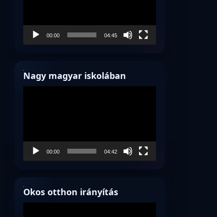
00:00
04:45
Nagy magyar iskolában
Videólejátszó
00:00
04:42
Okos otthon irányítás
Videólejátszó