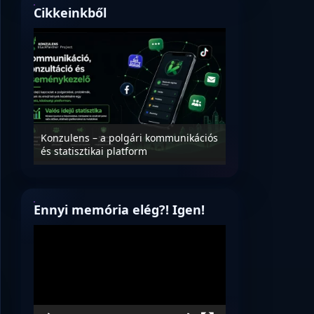
Cikkeinkből
Nyílt levél Tanác
essék
Konzulens – a polgári kommunikációs
úrnak, az oktatá
és statisztikai platform
jövőjéről!
Ennyi memória elég?! Igen!
Videólejátszó