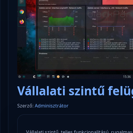
Vállalati szintű fel
Szerző:
Adminisztrátor
Vállalati szintű, teljes funkcionalitású, rugalmas