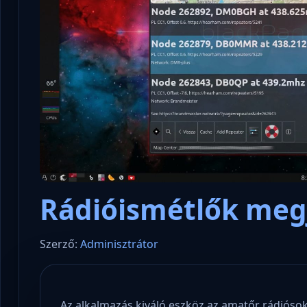
Rádióismétlők meg
Szerző:
Adminisztrátor
Az alkalmazás kiváló eszköz az amatőr rádióso