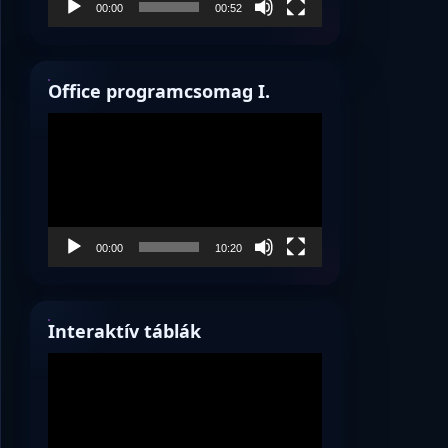
00:00
00:52
Office programcsomag I.
Videólejátszó
00:00
10:20
Interaktív táblák
Videólejátszó