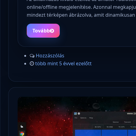
online/offline megjelenítése. Azonnal megkapjun
mindezt térképen ábrázolva, amit dinamikusan t
Tovább
Hozzászólás
több mint 5 évvel ezelőtt