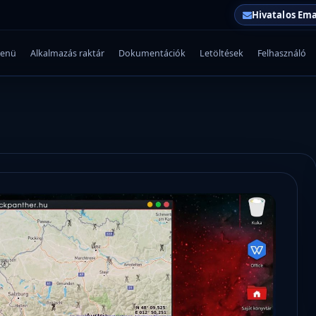
Hivatalos Ema
enü
Alkalmazás raktár
Dokumentációk
Letöltések
Felhasználó