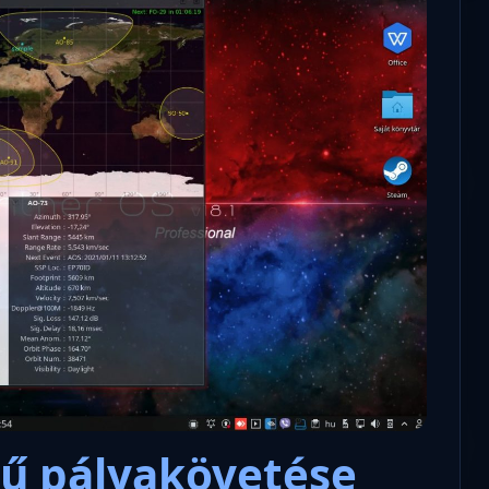
jű pályakövetése