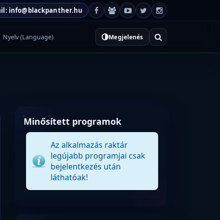
il: info@blackpanther.hu
Nyelv (Language)
Megjelenés
Minősített programok
Az alkalmazás raktár
legújabb programjai csak
bejelentkezés után
láthatóak!