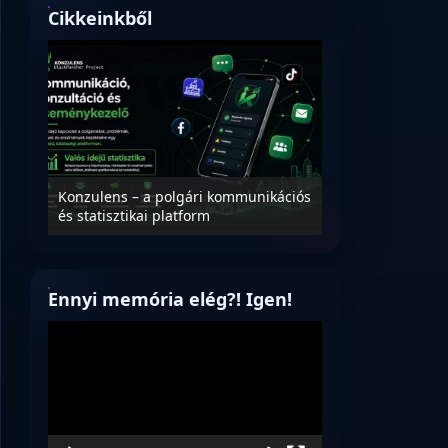
Cikkeinkből
Nyílt levél Tanác
essék
Konzulens – a polgári kommunikációs
úrnak, az oktatá
és statisztikai platform
jövőjéről!
Ennyi memória elég?! Igen!
Videólejátszó