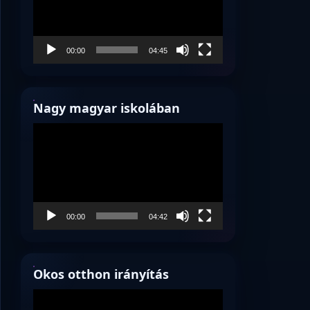
00:00
04:45
Nagy magyar iskolában
Videólejátszó
00:00
04:42
Okos otthon irányítás
Videólejátszó