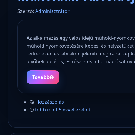
Szerző:
Adminisztrátor
Az alkalmazás egy valós idejű műhold-nyomköve
műhold nyomkövetésére képes, és helyzetüket é
térképeken és ábrákon jeleníti meg radarképk
jövőbeli idejét is, és részletes információkat ny
Tovább
Hozzászólás
több mint 5 évvel ezelőtt