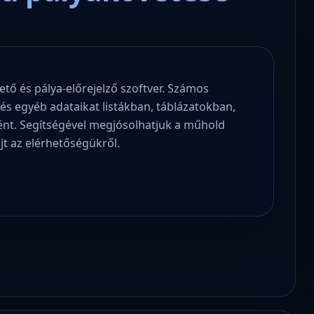
tő és pálya-előrejelző szoftver. Számos
s egyéb adataikat listákban, táblázatokban,
ént. Segítségével megjósolhatjuk a műhold
újt az elérhetőségükről.