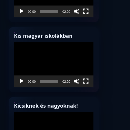
00:00
02:20
Kis magyar iskolákban
Videólejátszó
00:00
02:20
Kicsiknek és nagyoknak!
Videólejátszó