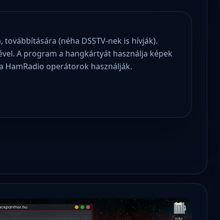
ovábbítására (néha DSSTV-nek is hívják).
ével. A program a hangkártyát használja képek
a HamRadio operátorok használják.