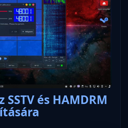
az SSTV és HAMDRM
ítására