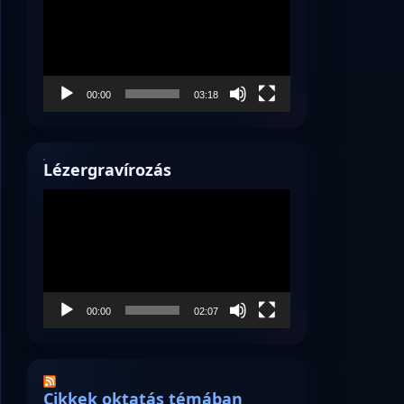
00:00
03:18
Lézergravírozás
Videólejátszó
00:00
02:07
Cikkek oktatás témában