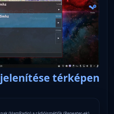
Microsoft odaadta a kulcsokat a
hatóságoknak, hogy visszafejth
az adatokat.
jelenítése térképen
knak (HamRadio) a rádióismétlők (Repeater-ek)