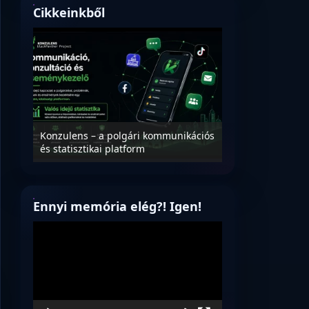
Cikkeinkből
Nyílt levél Tanác
essék
Konzulens – a polgári kommunikációs
úrnak, az oktatá
és statisztikai platform
jövőjéről!
Ennyi memória elég?! Igen!
Videólejátszó