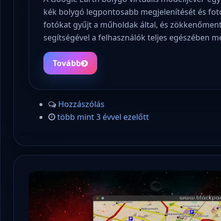
kék bolygó legpontosabb megjelenítését és fotóm
fotókat gyűjt a műholdak által, és zökkenőment
segítségével a felhasználók teljes egészében m
Tovább
Hozzászólás
több mint 3 évvel ezelőtt