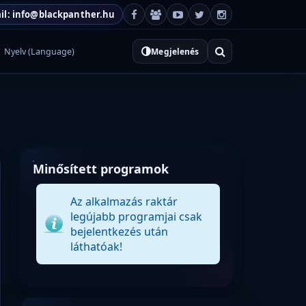
il: info@blackpanther.hu
Nyelv (Language)
Megjelenés
Minősített programok
Az alkalmazás raktár
legújabb programjai csak
bejelentkezés után
láthatóak!