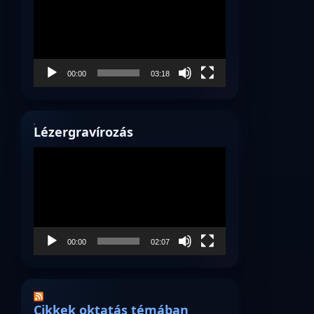
00:00
03:18
Lézergravírozás
Videólejátszó
00:00
02:07
Cikkek oktatás témában