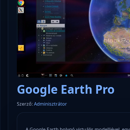
Google Earth Pro
Szerző:
Adminisztrátor
A Google Earth bolygó virtuális modelljével egy