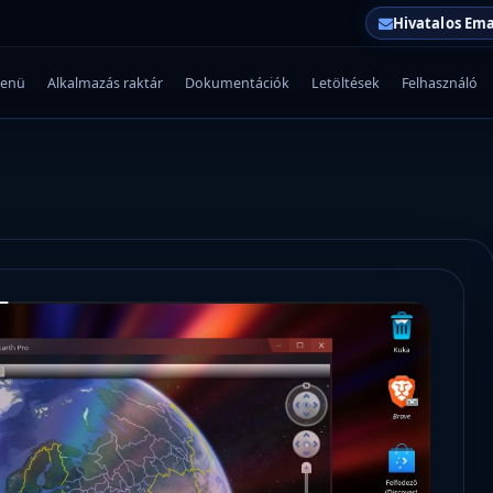
Hivatalos Ema
enü
Alkalmazás raktár
Dokumentációk
Letöltések
Felhasználó