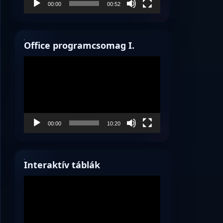
00:00
00:52
Office programcsomag I.
Videólejátszó
00:00
10:20
Interaktív táblák
Videólejátszó