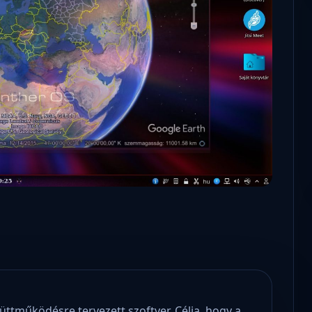
Microsoft odaadta a kulcsokat a
hatóságoknak, hogy visszafejth
az adatokat.
üttműködésre tervezett szoftver. Célja, hogy a