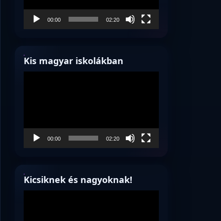
00:00
02:20
Kis magyar iskolákban
Videólejátszó
00:00
02:20
Kicsiknek és nagyoknak!
Videólejátszó