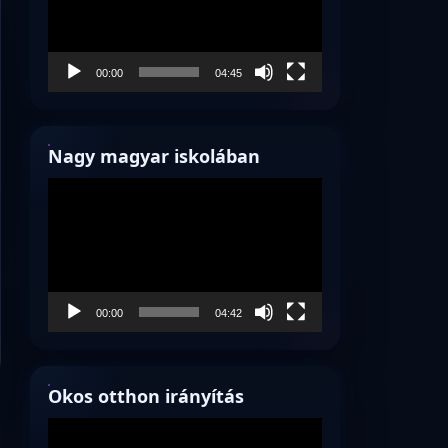
00:00
04:45
Nagy magyar iskolában
Videólejátszó
00:00
04:42
Okos otthon irányítás
Videólejátszó