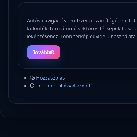
Autós navigációs rendszer a számítógépen, több
különféle formátumú vektoros térképek használ
leképzéséhez. Több térkép egyidejű használata
Tovább
Hozzászólás
több mint 4 évvel ezelőtt