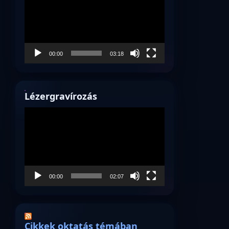
00:00
03:18
Lézergravírozás
Videólejátszó
00:00
02:07
Cikkek oktatás témában