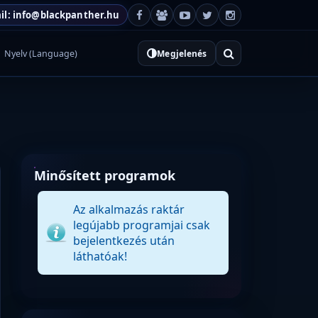
il: info@blackpanther.hu
Nyelv (Language)
Megjelenés
Minősített programok
Az alkalmazás raktár
legújabb programjai csak
bejelentkezés után
láthatóak!