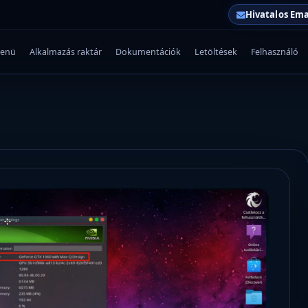
Hivatalos Ema
enü
Alkalmazás raktár
Dokumentációk
Letöltések
Felhasználó