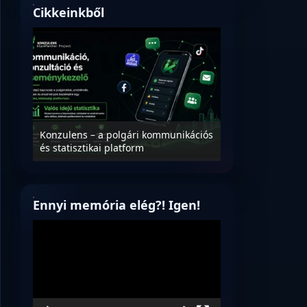
Cikkeinkből
Nyílt levél Tanác
essék
Konzulens – a polgári kommunikációs
úrnak, az oktatá
és statisztikai platform
jövőjéről!
Ennyi memória elég?! Igen!
Videólejátszó