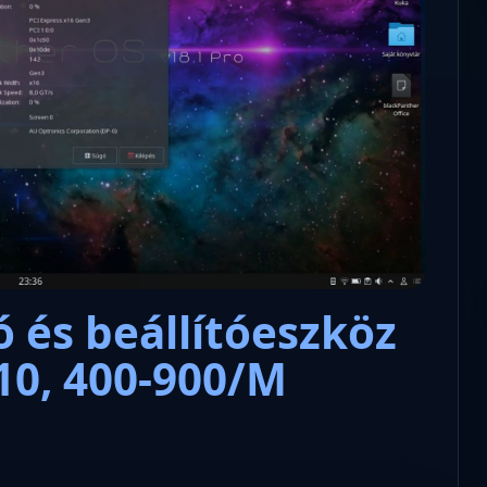
Microsoft odaadta a kulcsokat a
hatóságoknak, hogy visszafejth
az adatokat.
 és beállítóeszköz
10, 400-900/M