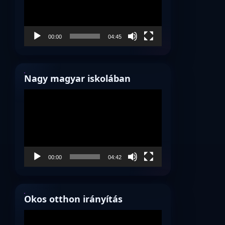
00:00
04:45
Nagy magyar iskolában
Videólejátszó
00:00
04:42
Okos otthon irányítás
Videólejátszó