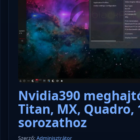
Nvidia390 meghajtó
Titan, MX, Quadro, 
sorozathoz
Szerző:
Adminisztrátor