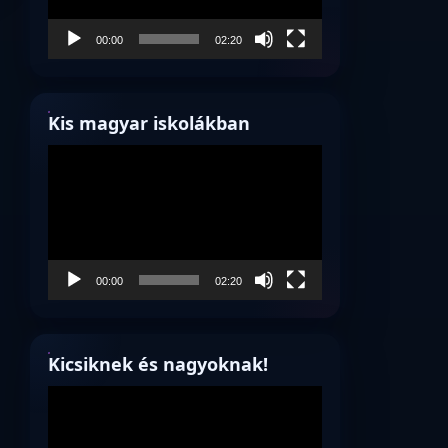
00:00
02:20
Kis magyar iskolákban
Videólejátszó
00:00
02:20
Kicsiknek és nagyoknak!
Videólejátszó