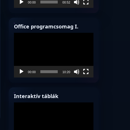
00:00
00:52
Office programcsomag I.
Videólejátszó
00:00
10:20
Interaktív táblák
Videólejátszó