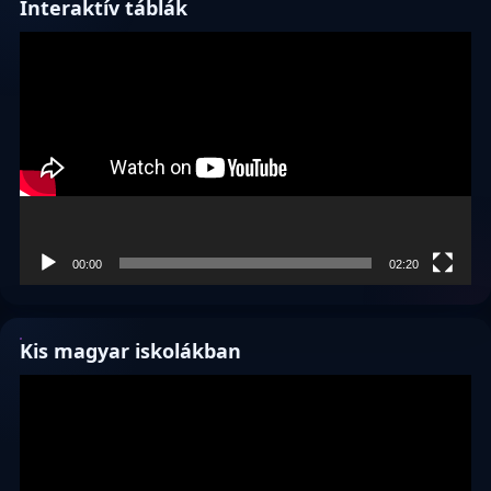
Interaktív táblák
Videólejátszó
00:00
02:20
Kis magyar iskolákban
Videólejátszó