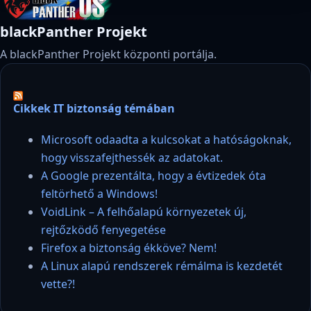
blackPanther Projekt
A blackPanther Projekt központi portálja.
Cikkek IT biztonság témában
Microsoft odaadta a kulcsokat a hatóságoknak,
hogy visszafejthessék az adatokat.
A Google prezentálta, hogy a évtizedek óta
feltörhető a Windows!
VoidLink – A felhőalapú környezetek új,
rejtőzködő fenyegetése
Firefox a biztonság ékköve? Nem!
A Linux alapú rendszerek rémálma is kezdetét
vette?!