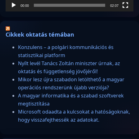
00:00
02:07
Cikkek oktatás témában
Konzulens – a polgári kommunikációs és
statisztikai platform
Nyílt levél Tanács Zoltán miniszter úrnak, az
oktatás és függetlenség jövőjéről!
Mikor lesz újra szabadon letölthető a magyar
operációs rendszerünk újabb verziója?
A magyar informatika és a szabad szoftverek
megtisztítása
Microsoft odaadta a kulcsokat a hatóságoknak,
hogy visszafejthessék az adatokat.