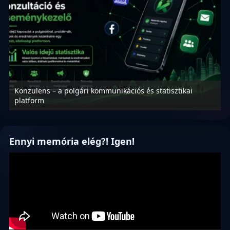
Konzulens – a polgári kommunikációs és statisztikai
N
platform
f
Ennyi memória elég?! Igen!
Videólejátszó