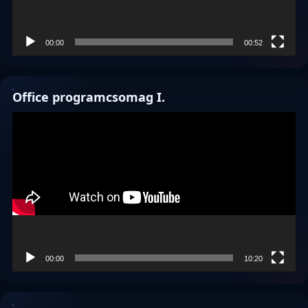
00:00
00:52
Office programcsomag I.
Videólejátszó
00:00
10:20