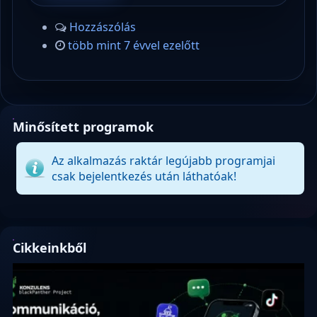
Hozzászólás
több mint 7 évvel ezelőtt
Minősített programok
Az alkalmazás raktár legújabb programjai
csak bejelentkezés után láthatóak!
Cikkeinkből