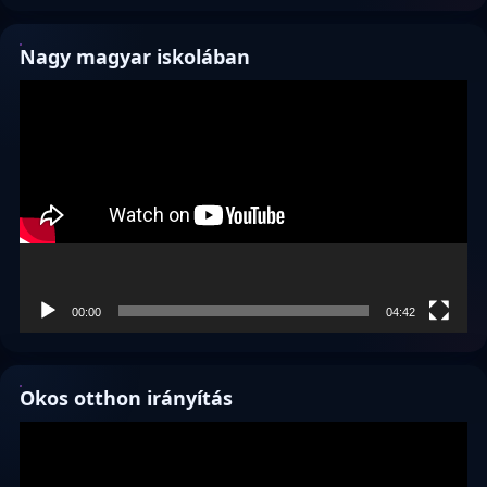
Nagy magyar iskolában
Videólejátszó
00:00
04:42
Okos otthon irányítás
Videólejátszó