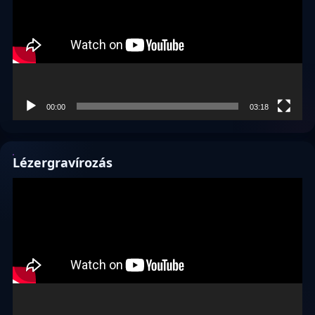
00:00
03:18
Lézergravírozás
Videólejátszó