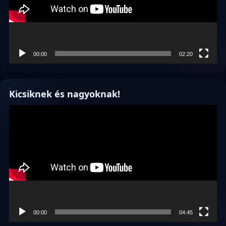
00:00
02:20
Kicsiknek és nagyoknak!
Videólejátszó
00:00
04:45