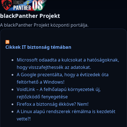
blackPanther Projekt
A blackPanther Projekt központi portálja.
Cikkek IT biztonság témában
Microsoft odaadta a kulcsokat a hatóságoknak,
hogy visszafejthessék az adatokat.
A Google prezentálta, hogy a évtizedek óta
feltörhető a Windows!
VoidLink – A felhőalapú környezetek új,
rejtőzködő fenyegetése
Firefox a biztonság ékköve? Nem!
A Linux alapú rendszerek rémálma is kezdetét
vette?!