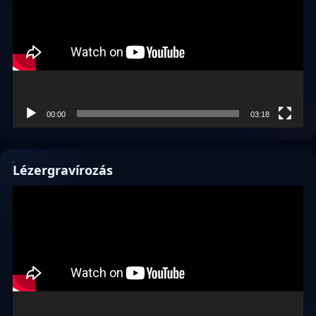
00:00
03:18
Lézergravírozás
Videólejátszó