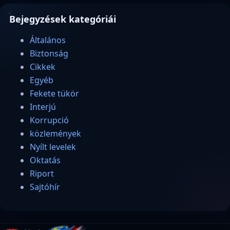
Bejegyzések kategóriái
Általános
Biztonság
Cikkek
Egyéb
Fekete tükör
Interjú
Korrupció
közlemények
Nyílt levelek
Oktatás
Riport
Sajtóhír