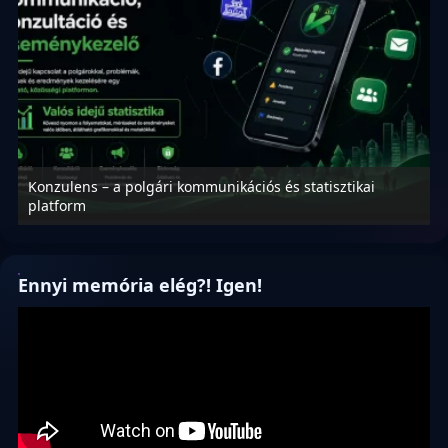
Konzulens – a polgári kommunikációs és statisztikai
N
platform
f
Ennyi memória elég?! Igen!
Videólejátszó