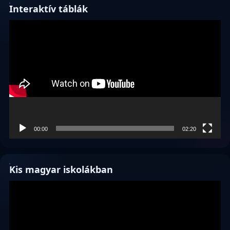
Interaktív táblák
Videólejátszó
00:00
02:20
Kis magyar iskolákban
Videólejátszó