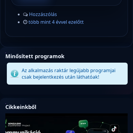
Hozzászólás
több mint 4 évvel ezelőtt
Minősített programok
Az alkalmazás raktár legújabb programjai
csak bejelentkezés után láthatóak!
Cikkeinkből