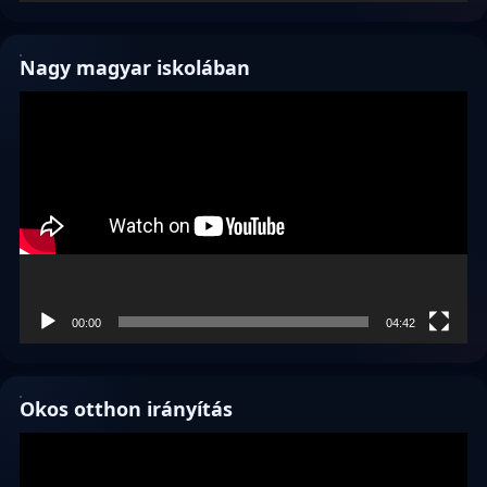
Nagy magyar iskolában
Videólejátszó
00:00
04:42
Okos otthon irányítás
Videólejátszó