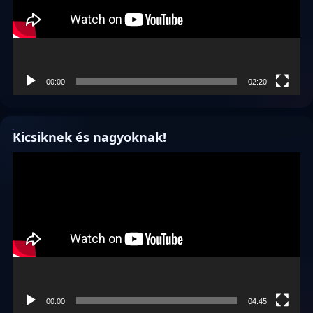
00:00
02:20
Kicsiknek és nagyoknak!
Videólejátszó
00:00
04:45