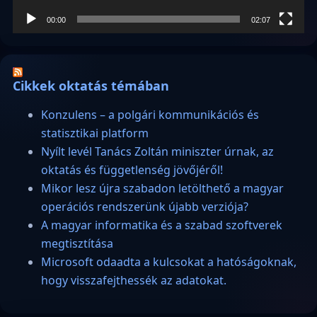
00:00
02:07
Cikkek oktatás témában
Konzulens – a polgári kommunikációs és
statisztikai platform
Nyílt levél Tanács Zoltán miniszter úrnak, az
oktatás és függetlenség jövőjéről!
Mikor lesz újra szabadon letölthető a magyar
operációs rendszerünk újabb verziója?
A magyar informatika és a szabad szoftverek
megtisztítása
Microsoft odaadta a kulcsokat a hatóságoknak,
hogy visszafejthessék az adatokat.