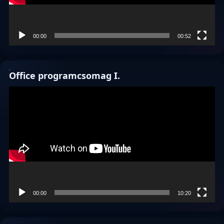
00:00
00:52
Office programcsomag I.
Videólejátszó
00:00
10:20