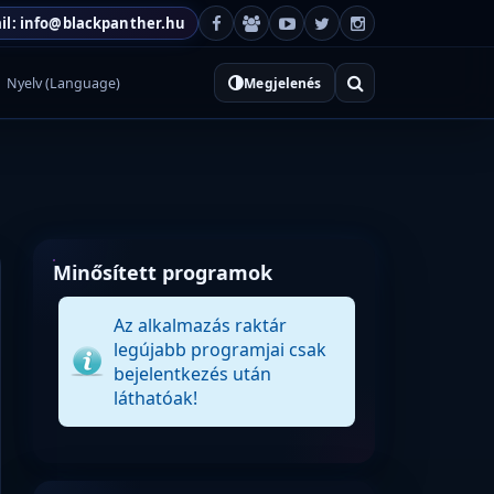
il: info@blackpanther.hu
Nyelv (Language)
Megjelenés
Minősített programok
Az alkalmazás raktár
legújabb programjai csak
bejelentkezés után
láthatóak!