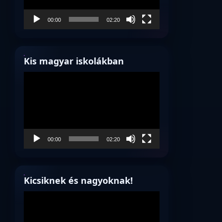
00:00
02:20
Kis magyar iskolákban
Videólejátszó
00:00
02:20
Kicsiknek és nagyoknak!
Videólejátszó