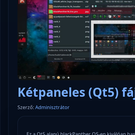
Kétpaneles (Qt5) fá
Szerző:
Adminisztrátor
Ez a Qt5 alapú blackPanther OS-en kiválóan ha