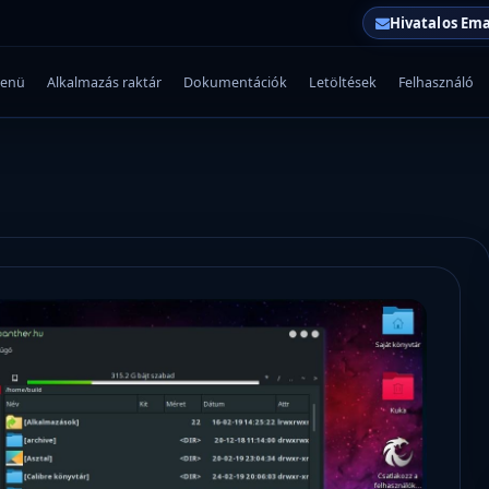
Hivatalos Ema
enü
Alkalmazás raktár
Dokumentációk
Letöltések
Felhasználó