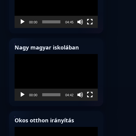
00:00
04:45
Nagy magyar iskolában
Videólejátszó
00:00
04:42
Okos otthon irányítás
Videólejátszó