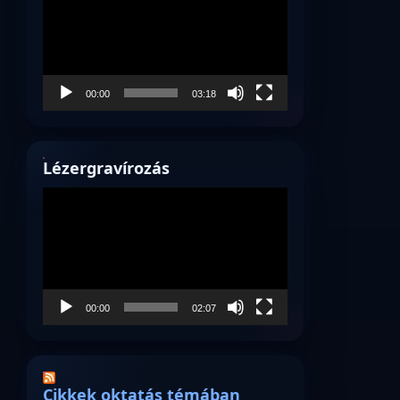
00:00
03:18
Lézergravírozás
Videólejátszó
00:00
02:07
Cikkek oktatás témában