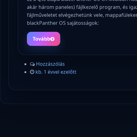
akár három paneles) fájlkezelő program, és ig
fájlműveletet elvégezhetünk vele, mappafüleke
blackPanther OS sajátosságok:
Tovább
Hozzászólás
kb. 1 évvel ezelőtt