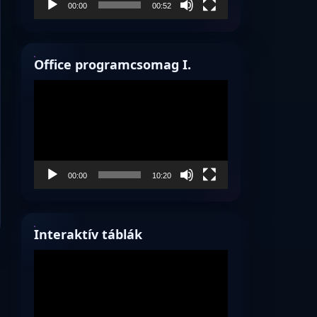
00:00
00:52
Office programcsomag I.
Videólejátszó
00:00
10:20
Interaktív táblák
Videólejátszó