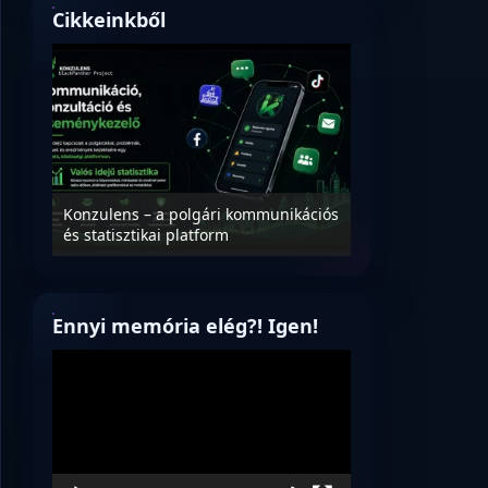
Cikkeinkből
Nyílt levél Tanác
essék
Konzulens – a polgári kommunikációs
úrnak, az oktatá
és statisztikai platform
jövőjéről!
Ennyi memória elég?! Igen!
Videólejátszó