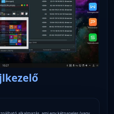
Microsoft odaadta a kulcsokat a
hatóságoknak, hogy visszafejth
az adatokat.
jlkezelő
sználható alkalmazás, ami egy kétpaneles (vagy