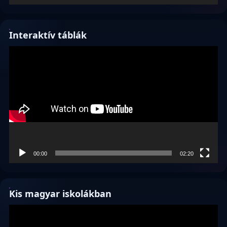
Interaktív táblák
Videólejátszó
00:00
02:20
Kis magyar iskolákban
Videólejátszó