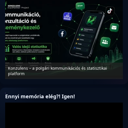
Konzulens – a polgári kommunikációs és statisztikai
N
platform
f
Ennyi memória elég?! Igen!
Videólejátszó