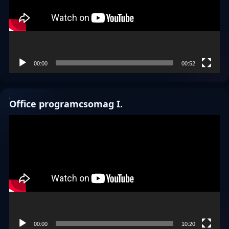
00:00
00:52
Office programcsomag I.
Videólejátszó
00:00
10:20