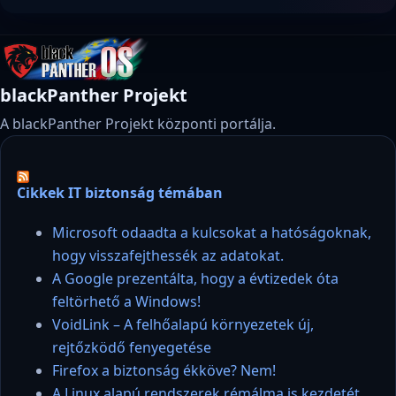
blackPanther Projekt
A blackPanther Projekt központi portálja.
Cikkek IT biztonság témában
Microsoft odaadta a kulcsokat a hatóságoknak,
hogy visszafejthessék az adatokat.
A Google prezentálta, hogy a évtizedek óta
feltörhető a Windows!
VoidLink – A felhőalapú környezetek új,
rejtőzködő fenyegetése
Firefox a biztonság ékköve? Nem!
A Linux alapú rendszerek rémálma is kezdetét