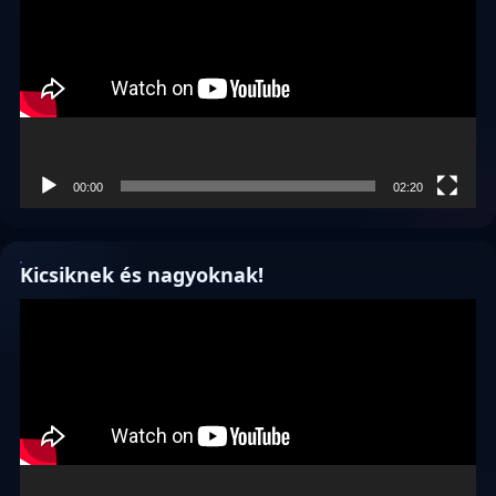
00:00
02:20
Kicsiknek és nagyoknak!
Videólejátszó