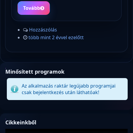
Tovább
Hozzászólás
több mint 2 évvel ezelőtt
Minősített programok
Az alkalmazás raktár legújabb programjai
csak bejelentkezés után láthatóak!
Cikkeinkből