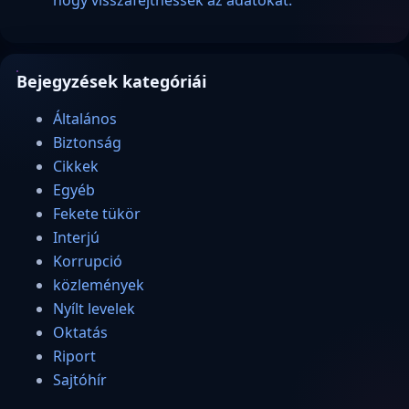
hogy visszafejthessék az adatokat.
Bejegyzések kategóriái
Általános
Biztonság
Cikkek
Egyéb
Fekete tükör
Interjú
Korrupció
közlemények
Nyílt levelek
Oktatás
Riport
Sajtóhír