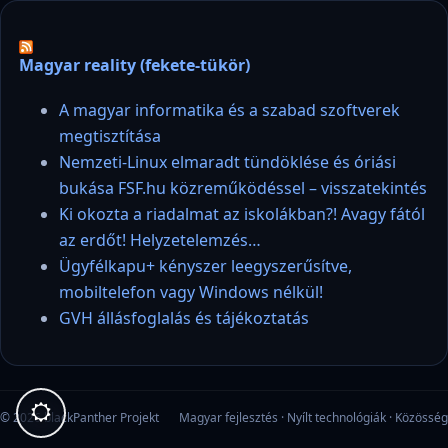
Magyar reality (fekete-tükör)
A magyar informatika és a szabad szoftverek
megtisztítása
Nemzeti-Linux elmaradt tündöklése és óriási
bukása FSF.hu közreműködéssel – visszatekintés
Ki okozta a riadalmat az iskolákban?! Avagy fától
az erdőt! Helyzetelemzés…
Ügyfélkapu+ kényszer leegyszerűsítve,
mobiltelefon vagy Windows nélkül!
GVH állásfoglalás és tájékoztatás
© 2026 blackPanther Projekt
Magyar fejlesztés · Nyílt technológiák · Közösség