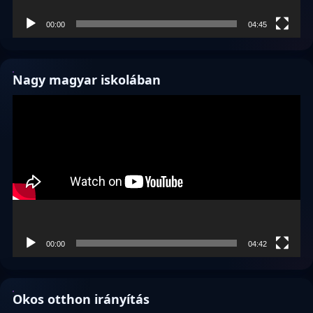
00:00
04:45
Nagy magyar iskolában
Videólejátszó
00:00
04:42
Okos otthon irányítás