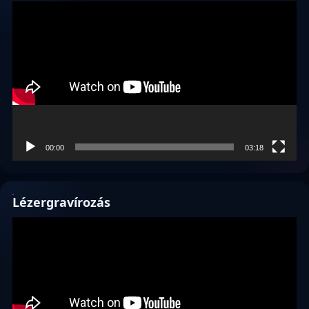
Videólejátszó
00:00
03:18
Lézergravírozás
Videólejátszó