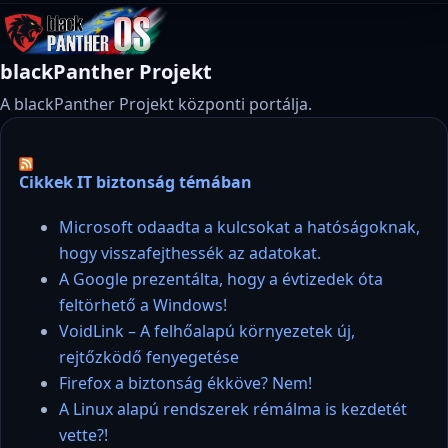
blackPanther Projekt
A blackPanther Projekt központi portálja.
Cikkek IT biztonság témában
Microsoft odaadta a kulcsokat a hatóságoknak,
hogy visszafejthessék az adatokat.
A Google prezentálta, hogy a évtizedek óta
feltörhető a Windows!
VoidLink – A felhőalapú környezetek új,
rejtőzködő fenyegetése
Firefox a biztonság ékköve? Nem!
A Linux alapú rendszerek rémálma is kezdetét
vette?!