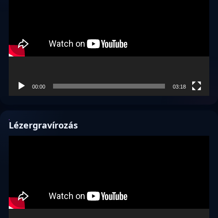
00:00
03:18
Lézergravírozás
Videólejátszó