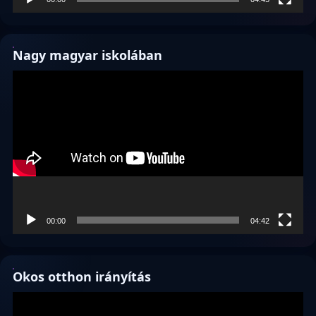
Nagy magyar iskolában
Videólejátszó
00:00
04:42
Okos otthon irányítás
Videólejátszó