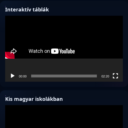
Interaktív táblák
Videólejátszó
00:00
02:20
Kis magyar iskolákban
Videólejátszó