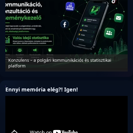
Konzulens – a polgári kommunikációs és statisztikai
N
platform
f
Ennyi memória elég?! Igen!
Videólejátszó