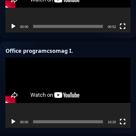
00:00
00:52
Office programcsomag I.
Videólejátszó
00:00
10:20