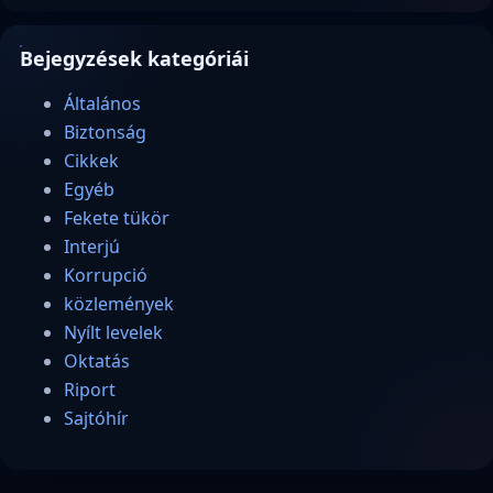
Bejegyzések kategóriái
Általános
Biztonság
Cikkek
Egyéb
Fekete tükör
Interjú
Korrupció
közlemények
Nyílt levelek
Oktatás
Riport
Sajtóhír