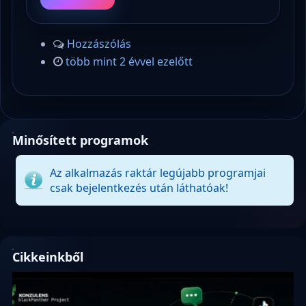
Hozzászólás
több mint 2 évvel ezelőtt
Minősített programok
Az alkalmazás raktár legújabb programjai
csak bejelentkezés után láthatóak!
Cikkeinkből