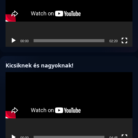
00:00
02:20
Kicsiknek és nagyoknak!
Videólejátszó
00:00
04:45