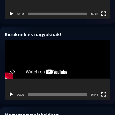
00:00
02:20
Kicsiknek és nagyoknak!
Videólejátszó
00:00
04:45
Nagy magyar iskolában