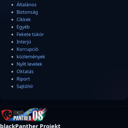
Általános
Biztonság
Cikkek
Egyéb
Fekete tükör
Interjú
Korrupció
közlemények
Nyílt levelek
Oktatás
Riport
Sajtóhír
blackPanther Projekt