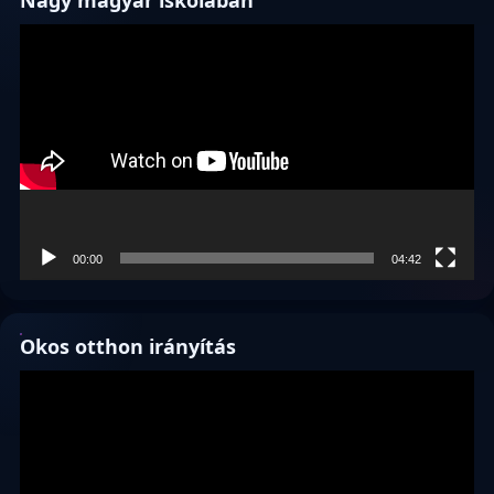
Videólejátszó
00:00
04:42
Okos otthon irányítás
Videólejátszó