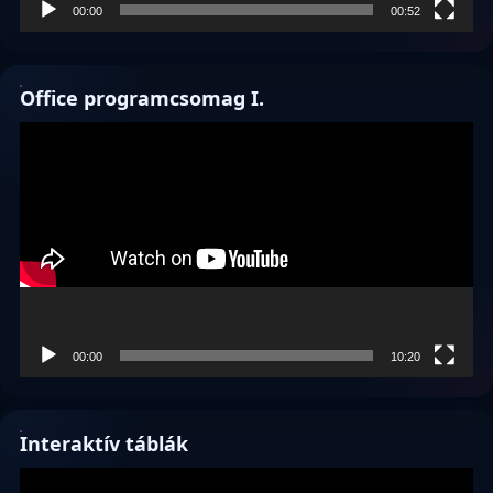
00:00
00:52
Office programcsomag I.
Videólejátszó
00:00
10:20
Interaktív táblák
Videólejátszó