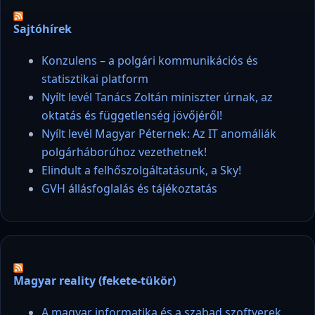
Sajtóhírek
Konzulens – a polgári kommunikációs és
statisztikai platform
Nyílt levél Tanács Zoltán miniszter úrnak, az
oktatás és függetlenség jövőjéről!
Nyílt levél Magyar Péternek: Az IT anomáliák
polgárháborúhoz vezethetnek!
Elindult a felhőszolgáltatásunk, a Sky!
GVH állásfoglalás és tájékoztatás
Magyar reality (fekete-tükör)
A magyar informatika és a szabad szoftverek