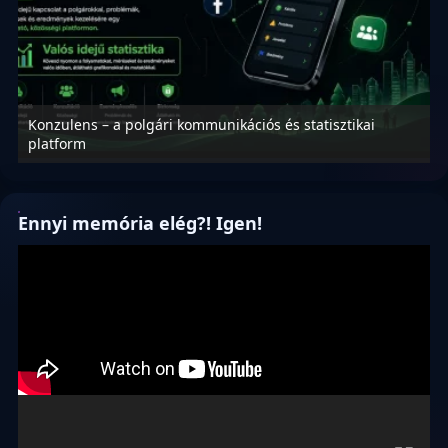
Konzulens – a polgári kommunikációs és statisztikai
N
platform
f
Ennyi memória elég?! Igen!
Videólejátszó