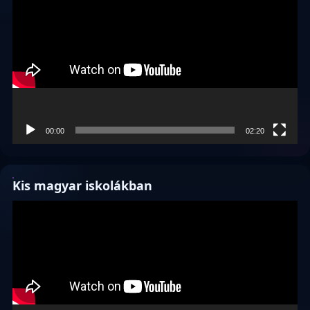
00:00
02:20
Kis magyar iskolákban
Videólejátszó