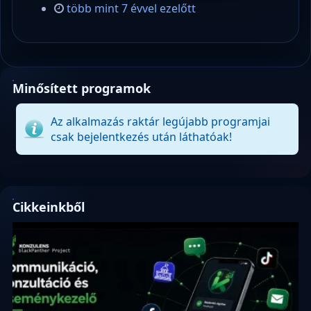
több mint 7 évvel ezelőtt
Minősített programok
Az alkalmazás raktár legújabb programjai
csak bejelentkezés után láthatóak!
Cikkeinkből