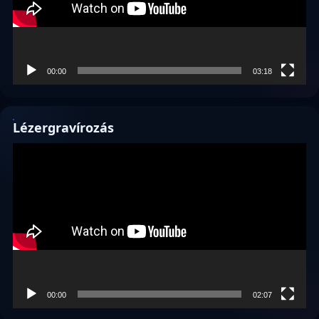
00:00
03:18
Lézergravírozás
Videólejátszó
00:00
02:07