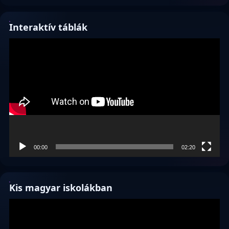
Interaktív táblák
Videólejátszó
00:00
02:20
Kis magyar iskolákban
Videólejátszó