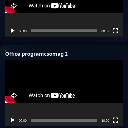
00:00
00:52
Office programcsomag I.
Videólejátszó
00:00
10:20