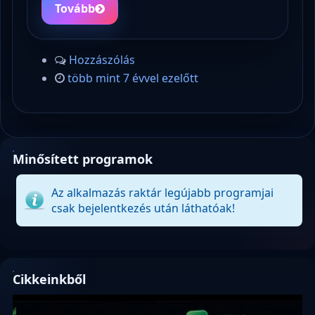
Tovább
Hozzászólás
több mint 7 évvel ezelőtt
Minősített programok
Az alkalmazás raktár legújabb programjai
csak bejelentkezés után láthatóak!
Cikkeinkből