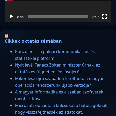
00:00
02:07
Cikkek oktatás témában
Konzulens – a polgári kommunikációs és
statisztikai platform
Nyílt levél Tanács Zoltán miniszter úrnak, az
oktatás és függetlenség jövőjéről!
Mikor lesz újra szabadon letölthető a magyar
operációs rendszerünk újabb verziója?
A magyar informatika és a szabad szoftverek
megtisztítása
Microsoft odaadta a kulcsokat a hatóságoknak,
hogy visszafejthessék az adatokat.