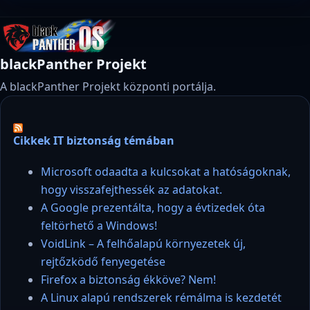
blackPanther Projekt
A blackPanther Projekt központi portálja.
Cikkek IT biztonság témában
Microsoft odaadta a kulcsokat a hatóságoknak,
hogy visszafejthessék az adatokat.
A Google prezentálta, hogy a évtizedek óta
feltörhető a Windows!
VoidLink – A felhőalapú környezetek új,
rejtőzködő fenyegetése
Firefox a biztonság ékköve? Nem!
A Linux alapú rendszerek rémálma is kezdetét