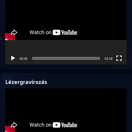
00:00
03:18
Lézergravírozás
Videólejátszó