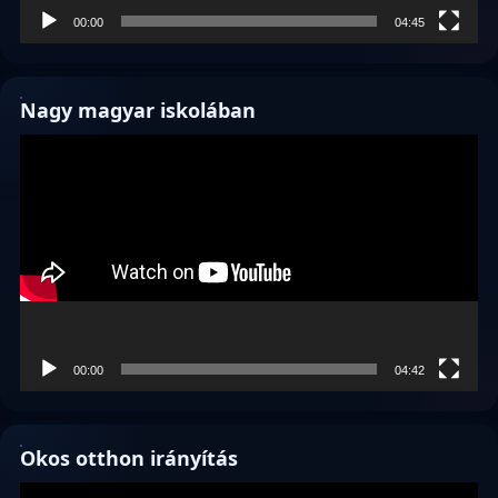
00:00
04:45
Nagy magyar iskolában
Videólejátszó
00:00
04:42
Okos otthon irányítás
Videólejátszó