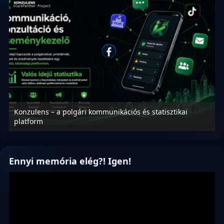
Konzulens – a polgári kommunikációs és statisztikai
N
platform
f
Ennyi memória elég?! Igen!
Videólejátszó