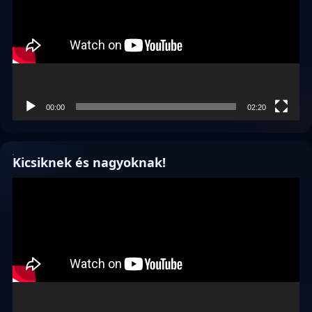
00:00
02:20
Kicsiknek és nagyoknak!
Videólejátszó